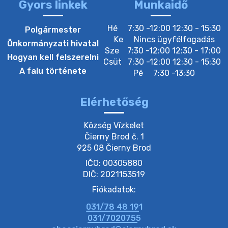
Gyors linkek
Munkaidő
Hé
7:30 -12:00 12:30 - 15:30
Polgármester
Ke
Nincs ügyfélfogadás
Önkormányzati hivatal
Sze
7:30 -12:00 12:30 - 17:00
Hogyan kell felszerelni
Csüt
7:30 -12:00 12:30 - 15:30
A falu története
Pé
7:30 -13:30
Elérhetőség
Község Vízkelet

Čierny Brod č. 1

925 08 Čierny Brod
IČO: 00305880
DIČ: 2021153519
Fiókadatok:
031/78 48 191
031/7020755