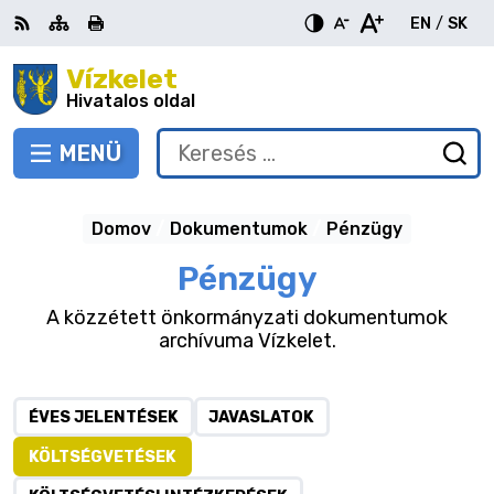
Ugrás
EN
/
SK
a
Switch
Nyel
tartalomra
Vízkelet
RSS
Oldaltérkép
Nyomtatás
Növekszik
Kisebb
Nagyobb
languag
vált
kontraszt
betűméret
betűméret
Hivatalos oldal
to
erre
English
Slov
MENÜ
VÁLTÁS
Keresés:
Ny
be
a
Domov
Dokumentumok
Pénzügy
ke
űr
Pénzügy
A közzétett önkormányzati dokumentumok
archívuma Vízkelet.
ÉVES JELENTÉSEK
JAVASLATOK
KÖLTSÉGVETÉSEK