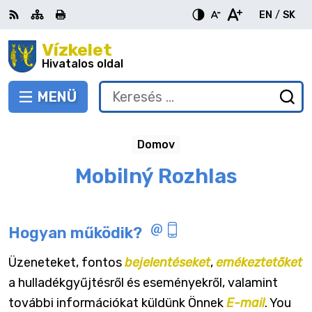
Ugrás
EN
/
SK
a
Switch
Nyel
tartalomra
Vízkelet
RSS
Oldaltérkép
Nyomtatás
Növekszik
Kisebb
Nagyobb
languag
vált
kontraszt
betűméret
betűméret
Hivatalos oldal
to
erre
English
Slov
MENÜ
VÁLTÁS
Keresés:
Ny
be
a
Domov
ke
űr
Mobilný Rozhlas
Hogyan működik?
Üzeneteket, fontos
bejelentéseket
,
emékeztetőket
a hulladékgyűjtésről és eseményekről, valamint
további információkat küldünk Önnek
E-mail
. You