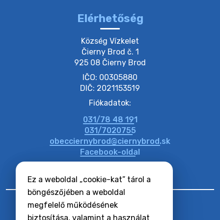
Elérhetőség
Község Vízkelet

Čierny Brod č. 1

925 08 Čierny Brod
IČO: 00305880
DIČ: 2021153519
Fiókadatok:
031/78 48 191
031/7020755
obecciernybrod@ciernybrod.sk
Facebook-oldal
Ez a weboldal „cookie-kat” tárol a
böngészőjében a weboldal
megfelelő működésének
biztosítása, valamint a használat