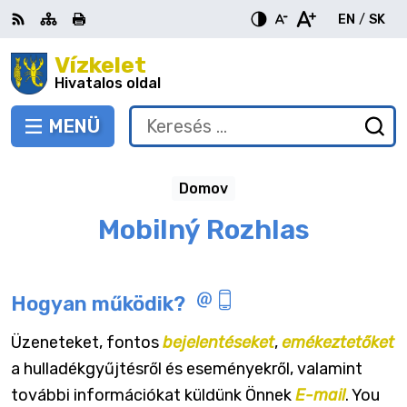
Ugrás
EN
/
SK
a
Switch
Nyel
tartalomra
Vízkelet
RSS
Oldaltérkép
Nyomtatás
Növekszik
Kisebb
Nagyobb
languag
vált
kontraszt
betűméret
betűméret
Hivatalos oldal
to
erre
English
Slov
MENÜ
VÁLTÁS
Keresés:
Ny
be
a
Domov
ke
űr
Mobilný Rozhlas
Hogyan működik?
Üzeneteket, fontos
bejelentéseket
,
emékeztetőket
a hulladékgyűjtésről és eseményekről, valamint
további információkat küldünk Önnek
E-mail
. You