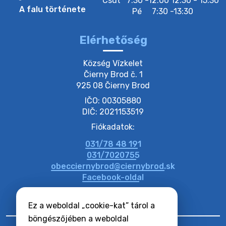
Csüt
7:30 -12:00 12:30 - 15:30
A falu története
Pé
7:30 -13:30
Elérhetőség
Község Vízkelet

Čierny Brod č. 1

925 08 Čierny Brod
IČO: 00305880
DIČ: 2021153519
Fiókadatok:
031/78 48 191
031/7020755
obecciernybrod@ciernybrod.sk
Facebook-oldal
Ez a weboldal „cookie-kat” tárol a
böngészőjében a weboldal