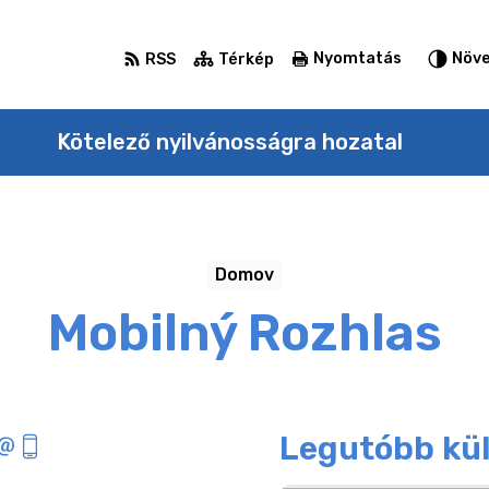
Nyomtatás
Növe
RSS
Térkép
Kötelező nyilvánosságra hozatal
Domov
Mobilný Rozhlas
Legutóbb kü