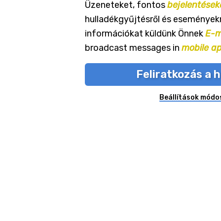
Üzeneteket, fontos
bejelentések
hulladékgyűjtésről és eseményekr
információkat küldünk Önnek
E-m
broadcast messages in
mobile a
Feliratkozás a h
Beállítások módo