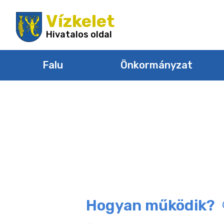
Ugrás
Vízkelet
a
tartalomra
Hivatalos oldal
Falu
Önkormányzat
Hogyan működik?