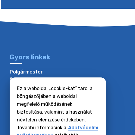
Gyors linkek
Polgármester
Önkormányzati hivatal
Hogyan kell felszerelni
Ez a weboldal „cookie-kat” tárol a
A falu története
böngészőjében a weboldal
megfelelő működésének
biztosítása, valamint a használat
névtelen elemzése érdekében.
További információk a
Adatvédelmi