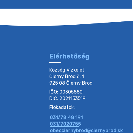
Elérhetőség
Község Vízkelet

Čierny Brod č. 1

925 08 Čierny Brod
IČO: 00305880
DIČ: 2021153519
Fiókadatok:
031/78 48 191
031/7020755
obecciernybrod@ciernybrod.sk