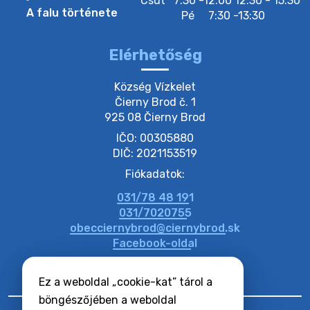
Csüt
7:30 -12:00 12:30 - 15:30
A falu története
Pé
7:30 -13:30
Elérhetőség
Község Vízkelet

Čierny Brod č. 1

925 08 Čierny Brod
IČO: 00305880
DIČ: 2021153519
Fiókadatok:
031/78 48 191
031/7020755
obecciernybrod@ciernybrod.sk
Facebook-oldal
Ez a weboldal „cookie-kat” tárol a
böngészőjében a weboldal