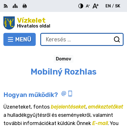
Ugrás
EN
/
SK
a
Switch
Nyel
tartalomra
Vízkelet
RSS
Oldaltérkép
Nyomtatás
Növekszik
Kisebb
Nagyobb
languag
vált
kontraszt
betűméret
betűméret
Hivatalos oldal
to
erre
English
Slov
MENÜ
VÁLTÁS
Keresés:
Ny
be
a
Domov
ke
űr
Mobilný Rozhlas
Hogyan működik?
Üzeneteket, fontos
bejelentéseket
,
emékeztetőket
a hulladékgyűjtésről és eseményekről, valamint
további információkat küldünk Önnek
E-mail
. You