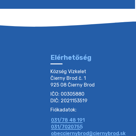
Elérhetőség
Község Vízkelet

Čierny Brod č. 1

925 08 Čierny Brod
IČO: 00305880
DIČ: 2021153519
Fiókadatok:
031/78 48 191
031/7020755
obecciernybrod@ciernybrod.sk