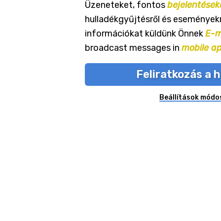
Üzeneteket, fontos
bejelentések
hulladékgyűjtésről és eseményekr
információkat küldünk Önnek
E-m
broadcast messages in
mobile a
Feliratkozás a h
Beállítások módo