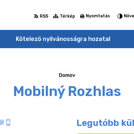
Nyomtatás
Növe
RSS
Térkép
Kötelező nyilvánosságra hozatal
Domov
Mobilný Rozhlas
Legutóbb kü