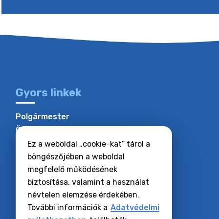
Gyors linkek
Polgármester
Önkormányzati hivatal
Hogyan kell felszerelni
Ez a weboldal „cookie-kat” tárol a
A falu története
böngészőjében a weboldal
megfelelő működésének
biztosítása, valamint a használat
névtelen elemzése érdekében.
További információk a
Adatvédelmi