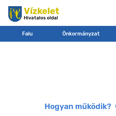
Ugrás
Vízkelet
a
tartalomra
Hivatalos oldal
Falu
Önkormányzat
Hogyan működik?