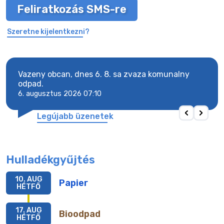
Feliratkozás SMS-re
Szeretne kijelentkezni?
Vazeny obcan, dnes 6. 8. sa zvaza komunalny
Vaze
odpad.
odpa
6. augusztus 2026 07:10
6. a
Legújabb üzenetek
Hulladékgyűjtés
10. AUG
Papier
HÉTFŐ
17. AUG
Bioodpad
HÉTFŐ