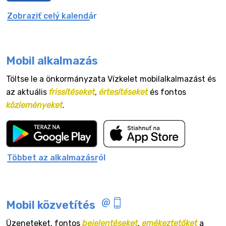
Zobraziť celý kalendár
Mobil alkalmazás
Töltse le a önkormányzata Vízkelet mobilalkalmazást és
az aktuális
frissítéseket
,
értesítéseket
és fontos
közleményeket
.
Többet az alkalmazásról
Mobil közvetítés
Üzeneteket, fontos
bejelentéseket
,
emékeztetőket
a