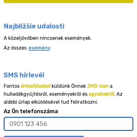
Najbližšie udalosti
A közeljövőben nincsenek események.
Az összes
esemény
SMS hírlevél
Fontos
értesítéseket
küldünk Önnek
SMS-ben
a
hulladékgyűjtésről, eseményekről és
egyebekről
. Az
alábbi űrlap elküldésével tud feliratkozni.
Az Ön telefonszáma