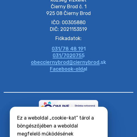
Čierny Brod č. 1

925 08 Čierny Brod
20. július 2026 11:53
IČO: 00305880
DIČ: 2021153519
20. július 2026 11:51
Fiókadatok:
031/78 48 191
20. július 2026 11:48
031/7020755
obecciernybrod@ciernybrod.sk
Facebook-oldal
Ez a weboldal „cookie-kat” tárol a
RSS hírcsatornák
Oldaltérkép
böngészőjében a weboldal
Hozzáférhetőségi nyilatkozat
megfelelő működésének