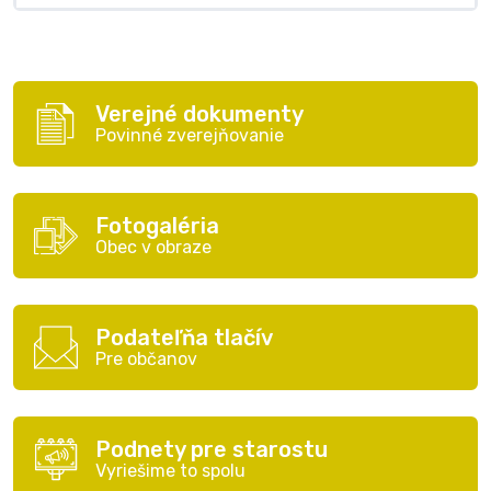
Verejné dokumenty
Povinné zverejňovanie
Fotogaléria
Obec v obraze
Podateľňa tlačív
Pre občanov
Podnety pre starostu
Vyriešime to spolu