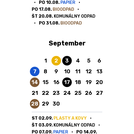
PO 10.08.
PAPIER
PO 17.08.
BIOODPAD
ŠT 20.08.
KOMUNÁLNY ODPAD
PO 31.08.
BIOODPAD
September
Plasty a kovy
Komunálny odpad
1
2
3
4
5
6
Papier
7
8
9
10
11
12
13
Bioodpad
Komunálny odpad
14
15
16
17
18
19
20
21
22
23
24
25
26
27
Bioodpad
28
29
30
ST 02.09.
PLASTY A KOVY
ŠT 03.09.
KOMUNÁLNY ODPAD
PO 07.09.
PAPIER
PO 14.09.