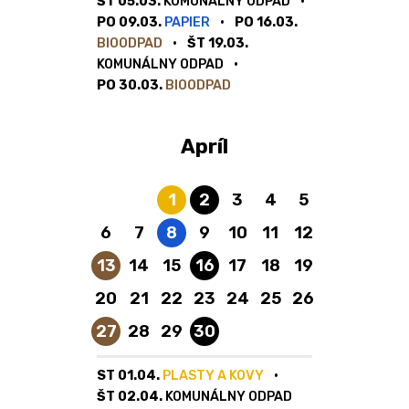
ŠT 05.03.
KOMUNÁLNY ODPAD
PO 09.03.
PAPIER
PO 16.03.
BIOODPAD
ŠT 19.03.
KOMUNÁLNY ODPAD
PO 30.03.
BIOODPAD
Apríl
Plasty a kovy
Komunálny odpad
1
2
3
4
5
Papier
6
7
8
9
10
11
12
Bioodpad
Komunálny odpad
13
14
15
16
17
18
19
20
21
22
23
24
25
26
Bioodpad
Komunálny odpad
27
28
29
30
ST 01.04.
PLASTY A KOVY
ŠT 02.04.
KOMUNÁLNY ODPAD