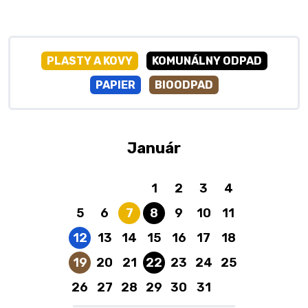
PLASTY A KOVY
KOMUNÁLNY ODPAD
PAPIER
BIOODPAD
Január
1
2
3
4
Plasty a kovy
Komunálny odpad
5
6
7
8
9
10
11
Papier
12
13
14
15
16
17
18
Bioodpad
Komunálny odpad
19
20
21
22
23
24
25
26
27
28
29
30
31