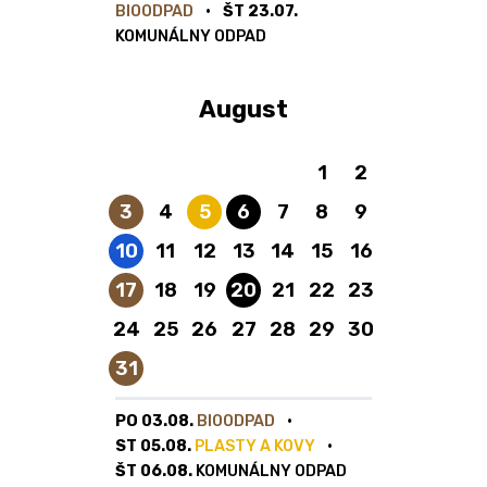
BIOODPAD
ŠT 23.07.
KOMUNÁLNY ODPAD
August
1
2
Bioodpad
Plasty a kovy
Komunálny odpad
3
4
5
6
7
8
9
Papier
10
11
12
13
14
15
16
Bioodpad
Komunálny odpad
17
18
19
20
21
22
23
24
25
26
27
28
29
30
Bioodpad
31
PO 03.08.
BIOODPAD
ST 05.08.
PLASTY A KOVY
ŠT 06.08.
KOMUNÁLNY ODPAD