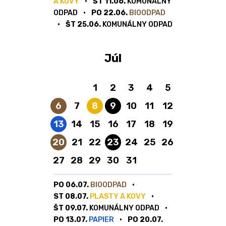
A KOVY
ŠT 11.06.
KOMUNÁLNY
ODPAD
PO 22.06.
BIOODPAD
ŠT 25.06.
KOMUNÁLNY ODPAD
Júl
1
2
3
4
5
Bioodpad
Plasty a kovy
Komunálny odpad
6
7
8
9
10
11
12
Papier
13
14
15
16
17
18
19
Bioodpad
Komunálny odpad
20
21
22
23
24
25
26
27
28
29
30
31
PO 06.07.
BIOODPAD
ST 08.07.
PLASTY A KOVY
ŠT 09.07.
KOMUNÁLNY ODPAD
PO 13.07.
PAPIER
PO 20.07.