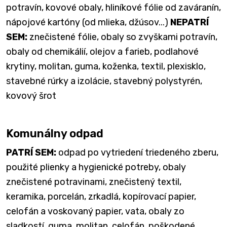
potravín, kovové obaly, hliníkové fólie od zaváranín,
nápojové kartóny (od mlieka, džúsov...)
NEPATRÍ
SEM:
znečistené fólie, obaly so zvyškami potravín,
obaly od chemikálií, olejov a farieb, podlahové
krytiny, molitan, guma, koženka, textil, plexisklo,
stavebné rúrky a izolácie, stavebný polystyrén,
kovový šrot
Komunálny odpad
PATRÍ SEM:
odpad po vytriedení triedeného zberu,
použité plienky a hygienické potreby, obaly
znečistené potravinami, znečistený textil,
keramika, porcelán, zrkadlá, kopírovací papier,
celofán a voskovaný papier, vata, obaly zo
sladkostí, guma, molitan, celofán, poškodené