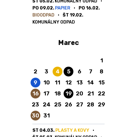
ŠT 05.02.
KOMUNÁLNY ODPAD
PO 09.02.
PAPIER
PO 16.02.
BIOODPAD
ŠT 19.02.
KOMUNÁLNY ODPAD
Marec
1
Plasty a kovy
Komunálny odpad
2
3
4
5
6
7
8
Papier
9
10
11
12
13
14
15
Bioodpad
Komunálny odpad
16
17
18
19
20
21
22
23
24
25
26
27
28
29
Bioodpad
30
31
ST 04.03.
PLASTY A KOVY