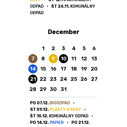
ODPAD
ŠT 26.11.
KOMUNÁLNY
ODPAD
December
1
2
3
4
5
6
Bioodpad
Plasty a kovy
Komunálny odpad
7
8
9
10
11
12
13
Papier
14
15
16
17
18
19
20
Komunálny odpad
21
22
23
24
25
26
27
28
29
30
31
PO 07.12.
BIOODPAD
ST 09.12.
PLASTY A KOVY
ŠT 10.12.
KOMUNÁLNY ODPAD
PO 14.12.
PAPIER
PO 21.12.