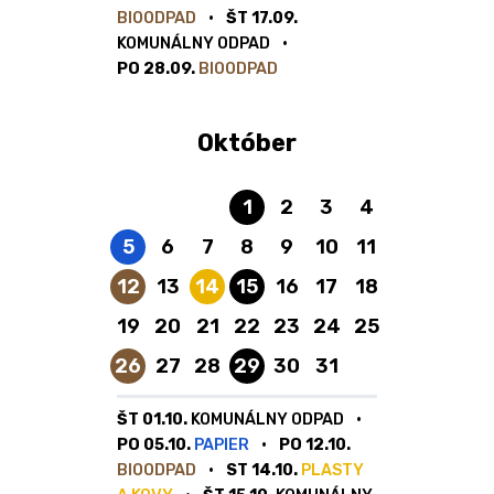
BIOODPAD
ŠT 17.09.
KOMUNÁLNY ODPAD
PO 28.09.
BIOODPAD
Október
Komunálny odpad
1
2
3
4
Papier
5
6
7
8
9
10
11
Bioodpad
Plasty a kovy
Komunálny odpad
12
13
14
15
16
17
18
19
20
21
22
23
24
25
Bioodpad
Komunálny odpad
26
27
28
29
30
31
ŠT 01.10.
KOMUNÁLNY ODPAD
PO 05.10.
PAPIER
PO 12.10.
BIOODPAD
ST 14.10.
PLASTY