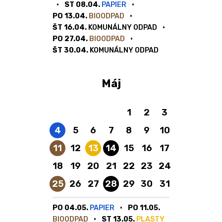
ST 08.04.
PAPIER
PO 13.04.
BIOODPAD
ŠT 16.04.
KOMUNÁLNY ODPAD
PO 27.04.
BIOODPAD
ŠT 30.04.
KOMUNÁLNY ODPAD
Máj
1
2
3
Papier
4
5
6
7
8
9
10
Bioodpad
Plasty a kovy
Komunálny odpad
11
12
13
14
15
16
17
18
19
20
21
22
23
24
Bioodpad
Komunálny odpad
25
26
27
28
29
30
31
PO 04.05.
PAPIER
PO 11.05.
BIOODPAD
ST 13.05.
PLASTY