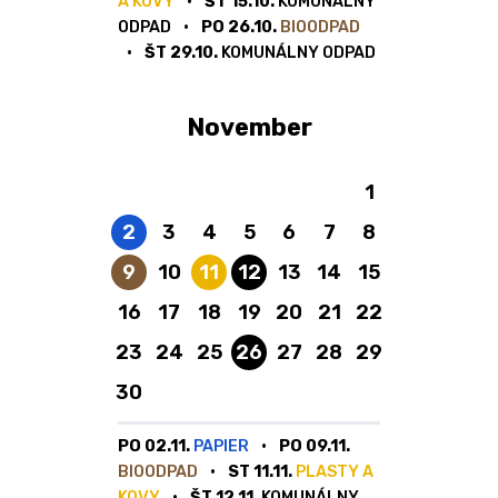
A KOVY
ŠT 15.10.
KOMUNÁLNY
ODPAD
PO 26.10.
BIOODPAD
ŠT 29.10.
KOMUNÁLNY ODPAD
November
1
Papier
2
3
4
5
6
7
8
Bioodpad
Plasty a kovy
Komunálny odpad
9
10
11
12
13
14
15
16
17
18
19
20
21
22
Komunálny odpad
23
24
25
26
27
28
29
30
PO 02.11.
PAPIER
PO 09.11.
BIOODPAD
ST 11.11.
PLASTY A
KOVY
ŠT 12.11.
KOMUNÁLNY