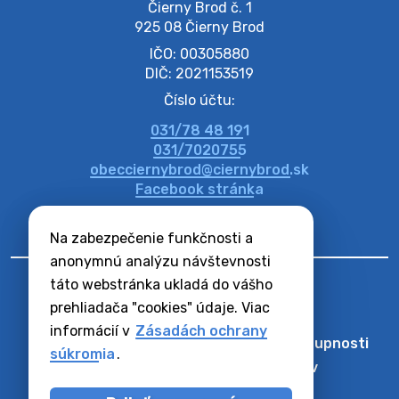
Čierny Brod č. 1

925 08 Čierny Brod
IČO: 00305880
DIČ: 2021153519
Číslo účtu:
031/78 48 191
031/7020755
obecciernybrod@ciernybrod.sk
Facebook stránka
Na zabezpečenie funkčnosti a
anonymnú analýzu návštevnosti
táto webstránka ukladá do vášho
prehliadača "cookies" údaje. Viac
informácií v
Zásadách ochrany
Odber RSS
Mapa
Vyhlásenie o prístupnosti
súkromia
.
Zásady ochrany osobných údajov
Nastaviť Cookies