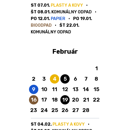
ST 07.01.
PLASTY A KOVY
ŠT 08.01.
KOMUNÁLNY ODPAD
PO 12.01.
PAPIER
PO 19.01.
BIOODPAD
ŠT 22.01.
KOMUNÁLNY ODPAD
Február
1
Plasty a kovy
Komunálny odpad
2
3
4
5
6
7
8
Papier
9
10
11
12
13
14
15
Bioodpad
Komunálny odpad
16
17
18
19
20
21
22
23
24
25
26
27
28
ST 04.02.
PLASTY A KOVY