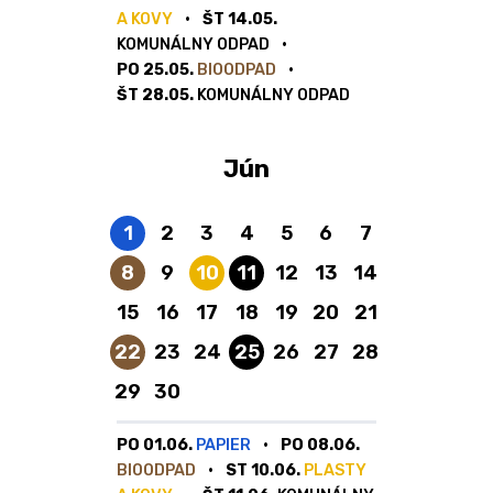
A KOVY
ŠT 14.05.
KOMUNÁLNY ODPAD
PO 25.05.
BIOODPAD
ŠT 28.05.
KOMUNÁLNY ODPAD
Jún
Papier
1
2
3
4
5
6
7
Bioodpad
Plasty a kovy
Komunálny odpad
8
9
10
11
12
13
14
15
16
17
18
19
20
21
Bioodpad
Komunálny odpad
22
23
24
25
26
27
28
29
30
PO 01.06.
PAPIER
PO 08.06.
BIOODPAD
ST 10.06.
PLASTY