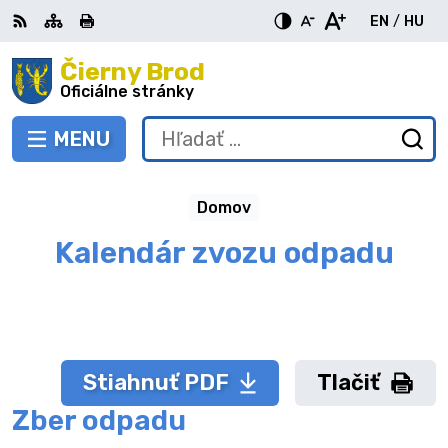
Preskočiť
EN
/
HU
na
Switch
Zme
obsah
Čierny Brod
RSS
Mapa
Tlačiť
Zvýšiť
Zmenšiť
Zväčšiť
languag
jazy
kontrast
veľkosť
veľkosť
Oficiálne stránky
to
na
písma
písma
English
Mag
MENU
PREPNÚŤ
Hľadať:
Od
vy
fo
Domov
Kalendár zvozu odpadu
Stiahnuť PDF
Tlačiť
Zber odpadu