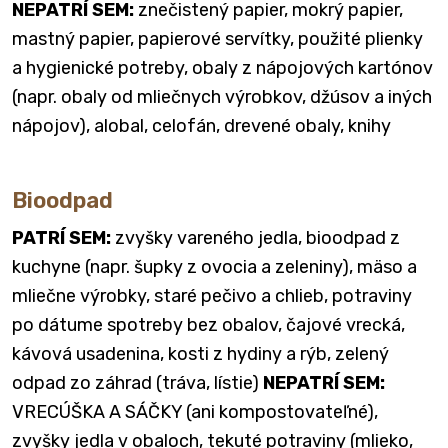
NEPATRÍ SEM:
znečistený papier, mokrý papier,
mastný papier, papierové servítky, použité plienky
a hygienické potreby, obaly z nápojových kartónov
(napr. obaly od mliečnych výrobkov, džúsov a iných
nápojov), alobal, celofán, drevené obaly, knihy
Bioodpad
PATRÍ SEM:
zvyšky vareného jedla, bioodpad z
kuchyne (napr. šupky z ovocia a zeleniny), mäso a
mliečne výrobky, staré pečivo a chlieb, potraviny
po dátume spotreby bez obalov, čajové vrecká,
kávová usadenina, kosti z hydiny a rýb, zelený
odpad zo záhrad (tráva, lístie)
NEPATRÍ SEM:
VRECÚŠKA A SÁČKY (ani kompostovateľné),
zvyšky jedla v obaloch, tekuté potraviny (mlieko,