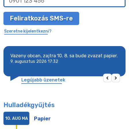
Feliratkozás SMS-re
Szeretne kijelentkezni?
Vazeny obcan, zajtra 10. 8. sa bude zvazat papier.
Vaze
9. augusztus 2026 17:32
9. a
Legújabb üzenetek
Hulladékgyűjtés
Papier
10. AUG
MA