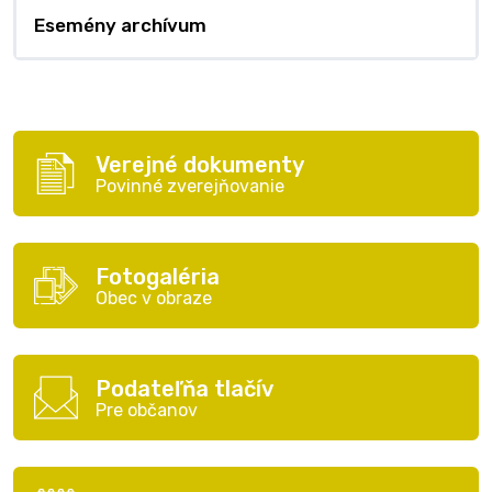
Esemény archívum
Verejné dokumenty
Povinné zverejňovanie
Fotogaléria
Obec v obraze
Podateľňa tlačív
Pre občanov