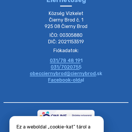
20. július 2026 12:38
Község Vízkelet

Čierny Brod č. 1

925 08 Čierny Brod
20. július 2026 11:54
IČO: 00305880
DIČ: 2021153519
20. július 2026 11:53
Fiókadatok:
031/78 48 191
20. július 2026 11:51
031/7020755
obecciernybrod@ciernybrod.sk
Facebook-oldal
Ez a weboldal „cookie-kat” tárol a
RSS hírcsatornák
Oldaltérkép