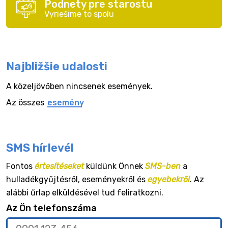
Podnety pre starostu
Vyriešime to spolu
Najbližšie udalosti
A közeljövőben nincsenek események.
Az összes
esemény
SMS hírlevél
Fontos
értesítéseket
küldünk Önnek
SMS-ben
a
hulladékgyűjtésről, eseményekről és
egyebekről
. Az
alábbi űrlap elküldésével tud feliratkozni.
Az Ön telefonszáma