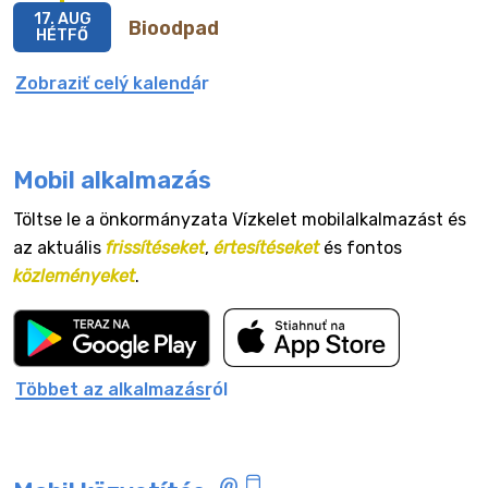
17. AUG
Bioodpad
HÉTFŐ
Zobraziť celý kalendár
Mobil alkalmazás
Töltse le a önkormányzata Vízkelet mobilalkalmazást és
az aktuális
frissítéseket
,
értesítéseket
és fontos
közleményeket
.
Többet az alkalmazásról