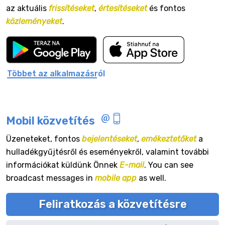
az aktuális
frissítéseket
,
értesítéseket
és fontos
közleményeket
.
Többet az alkalmazásról
Mobil közvetítés
Üzeneteket, fontos
bejelentéseket
,
emékeztetőket
a
hulladékgyűjtésről és eseményekről, valamint további
információkat küldünk Önnek
E-mail
. You can see
broadcast messages in
mobile app
as well.
Feliratkozás a közvetítésre