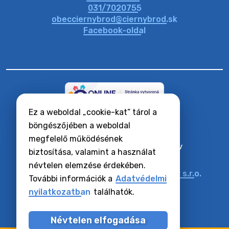
20. július 2026 11:48
031/7020755
obecciernybrod@ciernybrod.sk
Facebook-oldal
Ez a weboldal „cookie-kat” tárol a
RSS hírcsatornák
Oldaltérkép
böngészőjében a weboldal
Hozzáférhetőségi nyilatkozat
megfelelő működésének
Zásady ochrany osobných údajov
biztosítása, valamint a használat
Cookie-k beállítása
névtelen elemzése érdekében.
Műszaki üzemeltető:
Alphabet partner s.r.o.
További információk a
Adatvédelmi
Tartalomkezelő:
Község Vízkelet
nyilatkozatban
találhatók.
Utoljára frissítve:
07.08.2026
Névtelen elfogadása