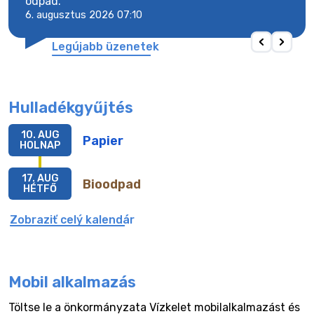
odpad.
odpa
6. augusztus 2026 07:10
6. a
Legújabb üzenetek
Hulladékgyűjtés
10. AUG
Papier
HOLNAP
17. AUG
Bioodpad
HÉTFŐ
Zobraziť celý kalendár
Mobil alkalmazás
Töltse le a önkormányzata Vízkelet mobilalkalmazást és