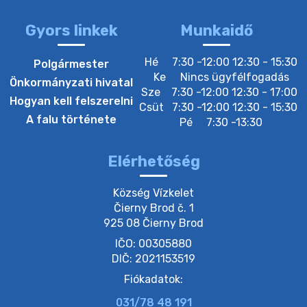
3. augusztus 2026 05:00
Gyors linkek
Munkaidő
22. július 2026 16:26
Hé
7:30 -12:00 12:30 - 15:30
Polgármester
Ke
Nincs ügyfélfogadás
Önkormányzati hivatal
Sze
7:30 -12:00 12:30 - 17:00
20. július 2026 12:40
Hogyan kell felszerelni
Csüt
7:30 -12:00 12:30 - 15:30
A falu története
Pé
7:30 -13:30
20. július 2026 12:38
Elérhetőség
20. július 2026 11:54
Község Vízkelet

Čierny Brod č. 1

925 08 Čierny Brod
20. július 2026 11:53
IČO: 00305880
DIČ: 2021153519
20. július 2026 11:51
Fiókadatok:
031/78 48 191