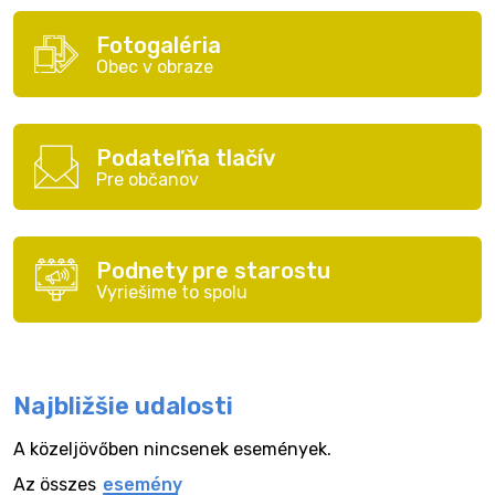
Fotogaléria
Obec v obraze
Podateľňa tlačív
Pre občanov
Podnety pre starostu
Vyriešime to spolu
Najbližšie udalosti
A közeljövőben nincsenek események.
Az összes
esemény