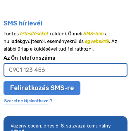
SMS hírlevél
Fontos
értesítéseket
küldünk Önnek
SMS-ben
a
hulladékgyűjtésről, eseményekről és
egyebekről
. Az
alábbi űrlap elküldésével tud feliratkozni.
Az Ön telefonszáma
Feliratkozás SMS-re
Szeretne kijelentkezni?
Vazeny obcan, dnes 6. 8. sa zvaza komunalny
Vaze