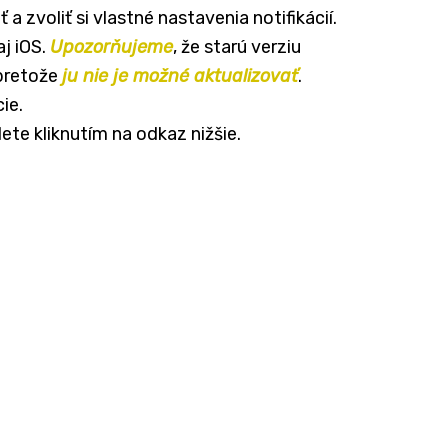
 a zvoliť si vlastné nastavenia notifikácií.
aj iOS.
Upozorňujeme
, že starú verziu
 pretože
ju nie je možné aktualizovať
.
ie.
ete kliknutím na odkaz nižšie.