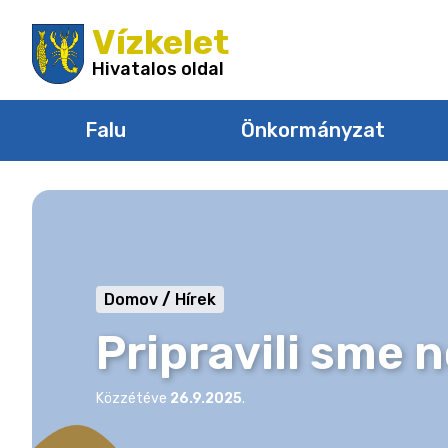
Ugrás
Vízkelet
a
tartalomra
Hivatalos oldal
Falu
Önkormányzat
Domov
Hírek
Pripravili sme 
Közzétéve
26.9.2025
.