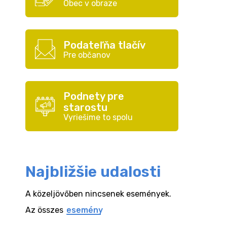
Obec v obraze
Podateľňa tlačív
Pre občanov
Podnety pre
starostu
Vyriešime to spolu
Najbližšie udalosti
A közeljövőben nincsenek események.
Az összes
esemény