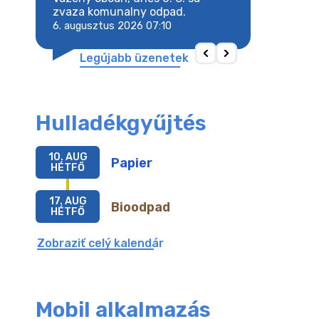
 odpad.
zvaza komunalny odpad.
zvaza komunaln
6. augusztus 2026 07:10
6. augusztus 202
Legújabb üzenetek
Hulladékgyűjtés
10. AUG
Papier
HÉTFŐ
17. AUG
Bioodpad
HÉTFŐ
Zobraziť celý kalendár
Mobil alkalmazás