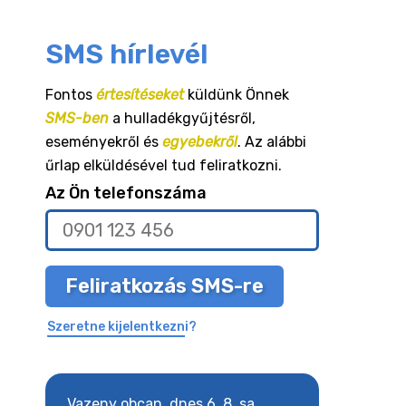
SMS hírlevél
Fontos
értesítéseket
küldünk Önnek
SMS-ben
a hulladékgyűjtésről,
eseményekről és
egyebekről
. Az alábbi
űrlap elküldésével tud feliratkozni.
Az Ön telefonszáma
Feliratkozás SMS-re
Szeretne kijelentkezni?
8. sa
Vazeny obcan, dnes 6. 8. sa
Vazeny obcan, d