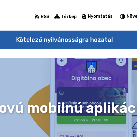
Nyomtatás
Növe
RSS
Térkép
Kötelező nyilvánosságra hozatal
novú mobilnú aplikác