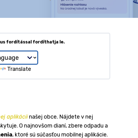
s fordítással fordíthatja le.
Translate
ej aplikácii
našej obce. Nájdete v nej
skytuje. O najnovšom dianí, zbere odpadu a
enia
, ktoré sú súčasťou mobilnej aplikácie.