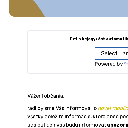
Ezt a bejegyzést automatiku
Powered by
Vážení občania,
radi by sme Vás informovali o
novej mobiln
všetky dôležité informácie, ktoré obec po
udalostiach Vás budú informovať
upozorn