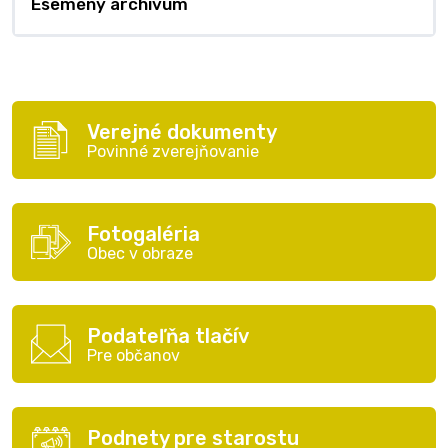
Esemény archívum
Verejné dokumenty
Povinné zverejňovanie
Fotogaléria
Obec v obraze
Podateľňa tlačív
Pre občanov
Podnety pre starostu