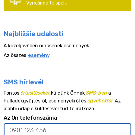
Vyriešime to spolu
Najbližšie udalosti
A közeljövőben nincsenek események.
Az összes
esemény
SMS hírlevél
Fontos
értesítéseket
küldünk Önnek
SMS-ben
a
hulladékgyűjtésről, eseményekről és
egyebekről
. Az
alábbi űrlap elküldésével tud feliratkozni.
Az Ön telefonszáma