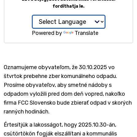
fordíthatja le.
Powered by
Translate
Oznamujeme obyvateľom, že 30.10.2025 vo
štvrtok prebehne zber komunálneho odpadu.
Prosíme obyvateľov, aby smetné nádoby s
odpadom vyložili pred dom deň vopred, nakoľko
firma FCC Slovensko bude zbierať odpad v skorých
ranných hodinách.
Értesítjük a lakosságot, hogy 2025.10.30-án,
csütörtökön fogják elszállítani a kommunális