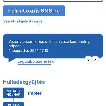
Feliratkozás SMS-re
Szeretne kijelentkezni?
Vazeny obcan, dnes 6. 8. sa zvaza komunalny
Vaze
odpad.
odpa
6. augusztus 2026 07:10
6. a
Legújabb üzenetek
Hulladékgyűjtés
10. AUG
Papier
HOLNAP
17. AUG