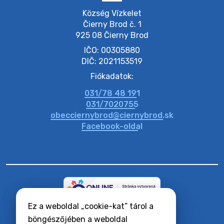
20. július 2026 11:54
Község Vízkelet

Čierny Brod č. 1

925 08 Čierny Brod
20. július 2026 11:53
IČO: 00305880
DIČ: 2021153519
20. július 2026 11:51
Fiókadatok:
031/78 48 191
20. július 2026 11:48
031/7020755
obecciernybrod@ciernybrod.sk
Facebook-oldal
Ez a weboldal „cookie-kat” tárol a
RSS hírcsatornák
Oldaltérkép
böngészőjében a weboldal