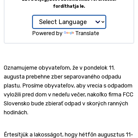
fordíthatja le.
Powered by
Translate
Oznamujeme obyvateľom, že v pondelok 11.
augusta prebehne zber separovaného odpadu
plastu. Prosíme obyvateľov, aby vrecia s odpadom
vyložili pred dom v nedeľu večer, nakoľko firma FCC
Slovensko bude zbierať odpad v skorých ranných
hodinách.
Értesítjük a lakosságot, hogy hétfőn augusztus 11-