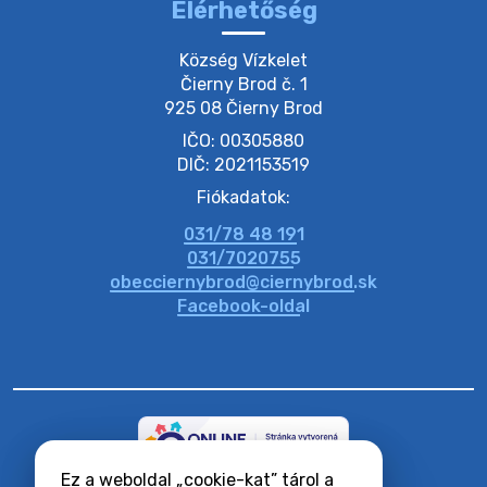
Elérhetőség
20. július 2026 11:53
Község Vízkelet

Čierny Brod č. 1

925 08 Čierny Brod
20. július 2026 11:51
IČO: 00305880
DIČ: 2021153519
20. július 2026 11:48
Fiókadatok:
031/78 48 191
20. július 2026 11:31
031/7020755
obecciernybrod@ciernybrod.sk
Facebook-oldal
Ez a weboldal „cookie-kat” tárol a