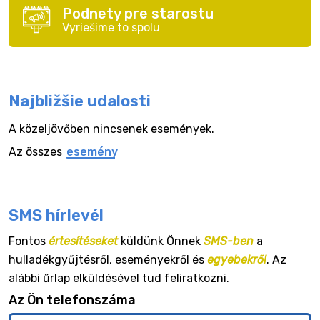
Podnety pre starostu
Vyriešime to spolu
Najbližšie udalosti
A közeljövőben nincsenek események.
Az összes
esemény
SMS hírlevél
Fontos
értesítéseket
küldünk Önnek
SMS-ben
a
hulladékgyűjtésről, eseményekről és
egyebekről
. Az
alábbi űrlap elküldésével tud feliratkozni.
Az Ön telefonszáma