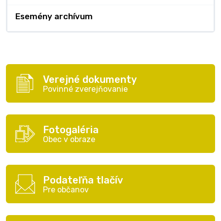
Esemény archívum
Verejné dokumenty
Povinné zverejňovanie
Fotogaléria
Obec v obraze
Podateľňa tlačív
Pre občanov