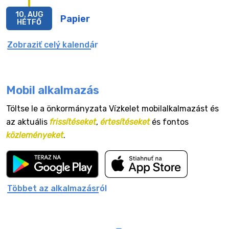
10. AUG
Papier
HÉTFŐ
Zobraziť celý kalendár
Mobil alkalmazás
Töltse le a önkormányzata Vízkelet mobilalkalmazást és
az aktuális
frissítéseket
,
értesítéseket
és fontos
közleményeket
.
Többet az alkalmazásról