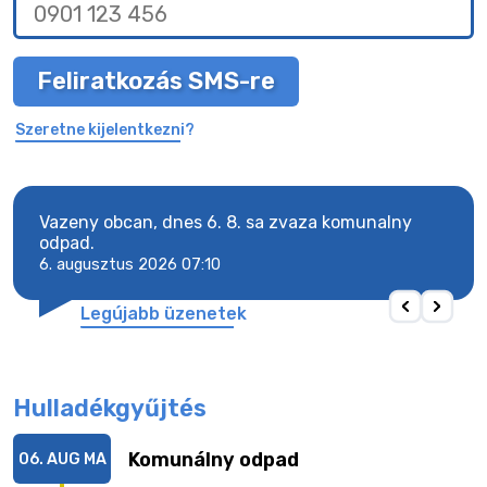
Feliratkozás SMS-re
Szeretne kijelentkezni?
Vazeny obcan, dnes 6. 8. sa zvaza komunalny
Vaze
odpad.
odpa
6. augusztus 2026 07:10
6. a
Legújabb üzenetek
Hulladékgyűjtés
Komunálny odpad
06. AUG
MA