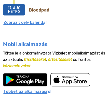
17. AUG
Bioodpad
HÉTFŐ
Zobraziť celý kalendár
Mobil alkalmazás
Töltse le a önkormányzata Vízkelet mobilalkalmazást és
az aktuális
frissítéseket
,
értesítéseket
és fontos
közleményeket
.
Többet az alkalmazásról