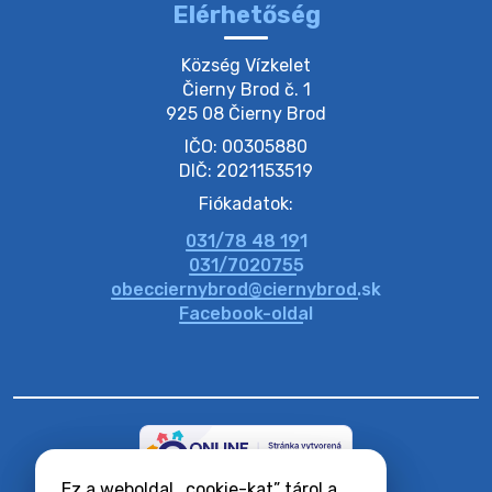
Elérhetőség
20. július 2026 11:54
Község Vízkelet

Čierny Brod č. 1

925 08 Čierny Brod
20. július 2026 11:53
IČO: 00305880
DIČ: 2021153519
20. július 2026 11:51
Fiókadatok:
031/78 48 191
20. július 2026 11:48
031/7020755
obecciernybrod@ciernybrod.sk
Facebook-oldal
Ez a weboldal „cookie-kat” tárol a