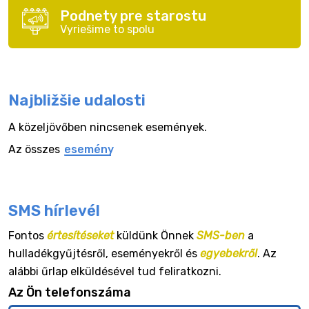
Podnety pre starostu
Vyriešime to spolu
Najbližšie udalosti
A közeljövőben nincsenek események.
Az összes
esemény
SMS hírlevél
Fontos
értesítéseket
küldünk Önnek
SMS-ben
a
hulladékgyűjtésről, eseményekről és
egyebekről
. Az
alábbi űrlap elküldésével tud feliratkozni.
Az Ön telefonszáma