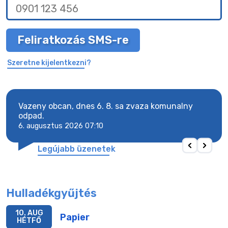
Feliratkozás SMS-re
Szeretne kijelentkezni?
Vazeny obcan, dnes 6. 8. sa zvaza komunalny
Vaze
odpad.
odpa
6. augusztus 2026 07:10
6. a
Legújabb üzenetek
Hulladékgyűjtés
10. AUG
Papier
HÉTFŐ