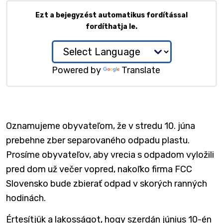
Ezt a bejegyzést automatikus fordítással
fordíthatja le.
Powered by
Translate
Oznamujeme obyvateľom, že v stredu 10. júna
prebehne zber separovaného odpadu plastu.
Prosíme obyvateľov, aby vrecia s odpadom vyložili
pred dom už večer vopred, nakoľko firma FCC
Slovensko bude zbierať odpad v skorých ranných
hodinách.
Értesítjük a lakosságot, hogy szerdán június 10-én