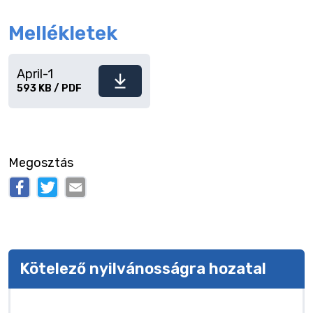
Mellékletek
April-1
Fájl
593 KB / PDF
letöltése
Megosztás
Kötelező nyilvánosságra hozatal
Kötelező nyilvánosságra hozatal