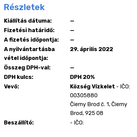
Részletek
Kiállítás dátuma:
—
Fizetési határidő:
—
A fizetés időpontja:
—
A nyilvántartásba
29. április 2022
vétel időpontja:
Összeg DPH-val:
—
DPH kulcs:
DPH 20%
Vevő:
Község Vízkelet
- IČO:
00305880
Čierny Brod č. 1, Čierny
Brod, 925 08
Beszállító:
- IČO: