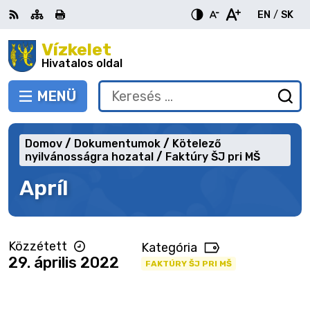
Ugrás
EN
/
SK
a
Switch
Nyel
tartalomra
Vízkelet
RSS
Oldaltérkép
Nyomtatás
Növekszik
Kisebb
Nagyobb
languag
vált
kontraszt
betűméret
betűméret
Hivatalos oldal
to
erre
English
Slov
MENÜ
VÁLTÁS
Keresés:
Ny
be
a
Domov
Dokumentumok
Kötelező
ke
nyilvánosságra hozatal
Faktúry ŠJ pri MŠ
űr
Apríl
Közzétett
Kategória
29. április 2022
FAKTÚRY ŠJ PRI MŠ