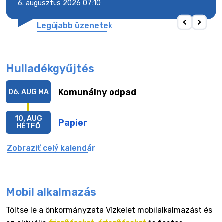
6. augusztus 2026 07:10
6. a
Legújabb üzenetek
Hulladékgyűjtés
Komunálny odpad
06. AUG
MA
10. AUG
Papier
HÉTFŐ
Zobraziť celý kalendár
Mobil alkalmazás
Töltse le a önkormányzata Vízkelet mobilalkalmazást és