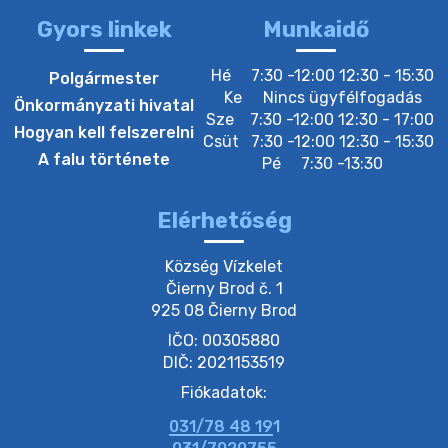
Gyors linkek
Munkaidő
20. július 2026 12:40
Hé
7:30 -12:00 12:30 - 15:30
Polgármester
Ke
Nincs ügyfélfogadás
Önkormányzati hivatal
Sze
7:30 -12:00 12:30 - 17:00
20. július 2026 12:38
Hogyan kell felszerelni
Csüt
7:30 -12:00 12:30 - 15:30
A falu története
Pé
7:30 -13:30
20. július 2026 11:54
Elérhetőség
20. július 2026 11:53
Község Vízkelet

Čierny Brod č. 1

925 08 Čierny Brod
20. július 2026 11:51
IČO: 00305880
DIČ: 2021153519
20. július 2026 11:48
Fiókadatok:
031/78 48 191
20. július 2026 11:31