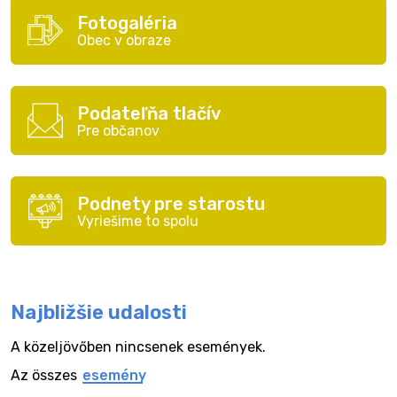
Fotogaléria
Obec v obraze
Podateľňa tlačív
Pre občanov
Podnety pre starostu
Vyriešime to spolu
Najbližšie udalosti
A közeljövőben nincsenek események.
Az összes
esemény