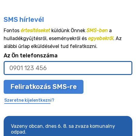
SMS hírlevél
Fontos
értesítéseket
küldünk Önnek
SMS-ben
a
hulladékgyűjtésről, eseményekről és
egyebekről
. Az
alábbi űrlap elküldésével tud feliratkozni.
Az Ön telefonszáma
Feliratkozás SMS-re
Szeretne kijelentkezni?
Vazeny obcan, dnes 6. 8. sa zvaza komunalny
Vaze
odpad.
odpa