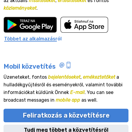
az aktuális
frissítéseket
,
értesítéseket
és fontos
közleményeket
.
Többet az alkalmazásról
Mobil közvetítés
Üzeneteket, fontos
bejelentéseket
,
emékeztetőket
a
hulladékgyűjtésről és eseményekről, valamint további
információkat küldünk Önnek
E-mail
. You can see
broadcast messages in
mobile app
as well.
Feliratkozás a közvetítésre
Tudj meg többet a közvetítésről