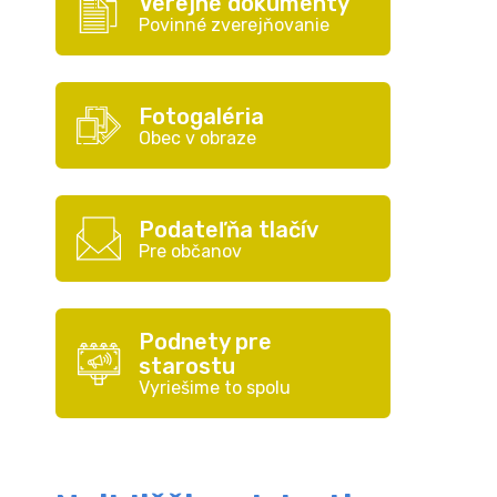
Verejné dokumenty
Povinné zverejňovanie
Fotogaléria
Obec v obraze
Podateľňa tlačív
Pre občanov
Podnety pre
starostu
Vyriešime to spolu