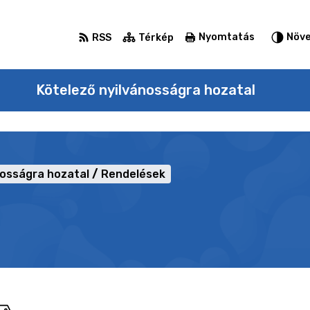
Nyomtatás
Növe
RSS
Térkép
Kötelező nyilvánosságra hozatal
nosságra hozatal
Rendelések