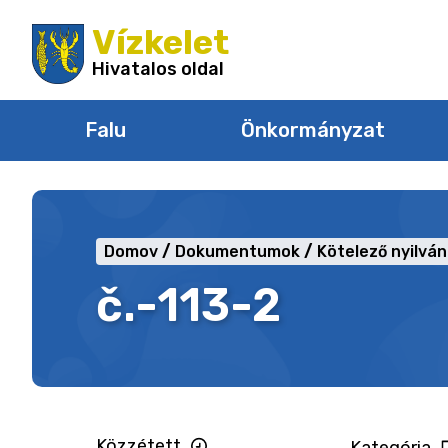
Ugrás
Vízkelet
a
tartalomra
Hivatalos oldal
Falu
Önkormányzat
Domov
Dokumentumok
Kötelező nyilvá
č.-113-2
Közzétett