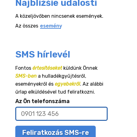
Najbližšie udalosti
A közeljövőben nincsenek események.
Az összes
esemény
SMS hírlevél
Fontos
értesítéseket
küldünk Önnek
SMS-ben
a hulladékgyűjtésről,
eseményekről és
egyebekről
. Az alábbi
űrlap elküldésével tud feliratkozni.
Az Ön telefonszáma
Feliratkozás SMS-re