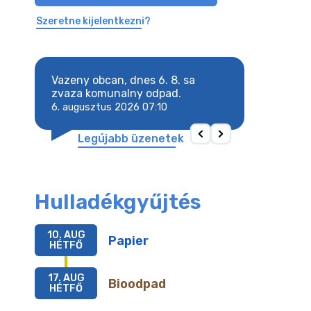
Szeretne kijelentkezni?
8. sa
Vazeny obcan, dnes 6. 8. sa
Vazeny obcan, d
 odpad.
zvaza komunalny odpad.
zvaza komunaln
6. augusztus 2026 07:10
6. augusztus 202
Legújabb üzenetek
Hulladékgyűjtés
10. AUG
Papier
HÉTFŐ
17. AUG
Bioodpad
HÉTFŐ