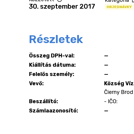
Kategória
30. szeptember 2017
OBJEDNÁVKY
Részletek
Összeg DPH-val:
—
Kiállítás dátuma:
—
Felelős személy:
—
Vevő:
Község Víz
Čierny Brod 
Beszállító:
- IČO:
Számlaazonosító:
—