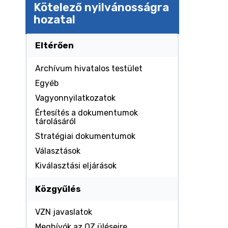
Kötelező nyilvánosságra
hozatal
Eltérően
Archívum hivatalos testület
Egyéb
Vagyonnyilatkozatok
Értesítés a dokumentumok
tárolásáról
Stratégiai dokumentumok
Választások
Kiválasztási eljárások
Közgyűlés
VZN javaslatok
Meghívók az OZ üléseire