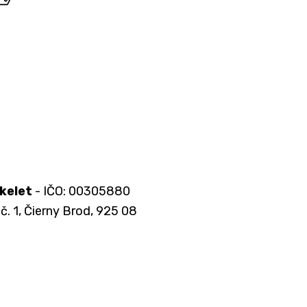
kelet
- IČO: 00305880
č. 1, Čierny Brod, 925 08