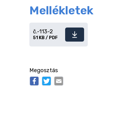
Mellékletek
č.-113-2
Fájl
51 KB / PDF
letöltése
Megosztás