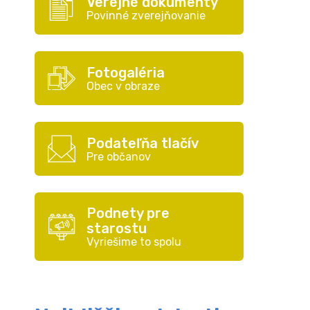
Verejné dokumenty
Povinné zverejňovanie
Fotogaléria
Obec v obraze
Podateľňa tlačív
Pre občanov
Podnety pre
starostu
Vyriešime to spolu