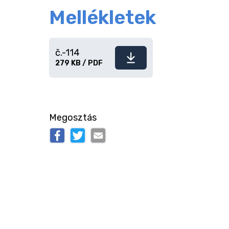
Mellékletek
č.-114
Fájl
279 KB / PDF
letöltése
Megosztás