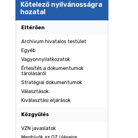
Kötelező nyilvánosságra
hozatal
Eltérően
Archívum hivatalos testület
Egyéb
Vagyonnyilatkozatok
Értesítés a dokumentumok
tárolásáról
Stratégiai dokumentumok
Választások
Kiválasztási eljárások
Közgyűlés
VZN javaslatok
Meghívók az OZ üléseire