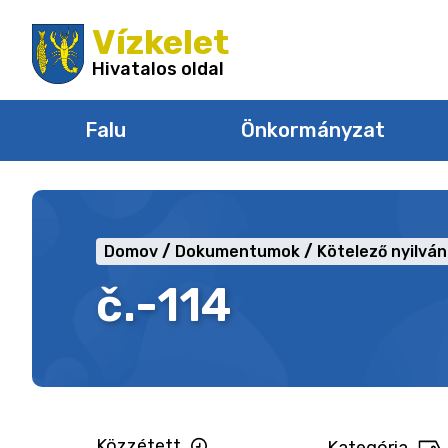
Ugrás
Vízkelet
a
tartalomra
Hivatalos oldal
Falu
Önkormányzat
Domov
Dokumentumok
Kötelező nyilvá
č.-114
Közzétett