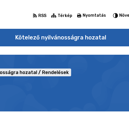
Nyomtatás
Növe
RSS
Térkép
Kötelező nyilvánosságra hozatal
nosságra hozatal
Rendelések