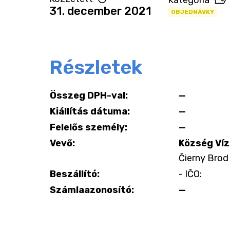
Kategória
31. december 2021
OBJEDNÁVKY
Részletek
Összeg DPH-val:
—
Kiállítás dátuma:
—
Felelős személy:
—
Vevő:
Község Víz
Čierny Brod 
Beszállító:
- IČO:
Számlaazonosító:
—