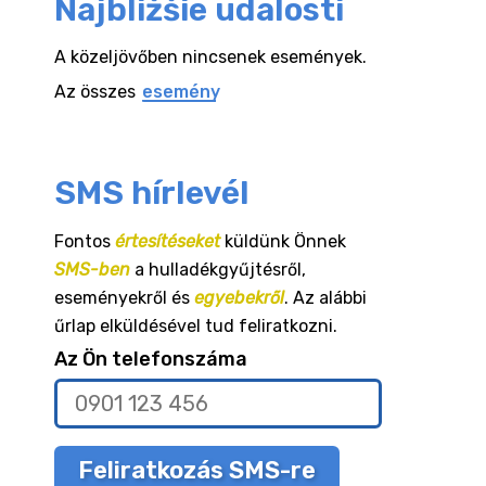
Najbližšie udalosti
A közeljövőben nincsenek események.
Az összes
esemény
SMS hírlevél
Fontos
értesítéseket
küldünk Önnek
SMS-ben
a hulladékgyűjtésről,
eseményekről és
egyebekről
. Az alábbi
űrlap elküldésével tud feliratkozni.
Az Ön telefonszáma
Feliratkozás SMS-re