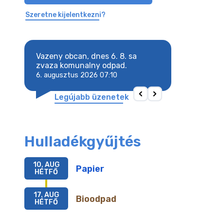
Szeretne kijelentkezni?
8. sa
Vazeny obcan, dnes 6. 8. sa
Vazeny obcan, d
 odpad.
zvaza komunalny odpad.
zvaza komunaln
6. augusztus 2026 07:10
6. augusztus 202
Legújabb üzenetek
Hulladékgyűjtés
10. AUG
Papier
HÉTFŐ
17. AUG
Bioodpad
HÉTFŐ