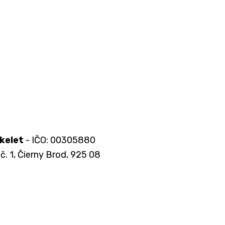
kelet
- IČO: 00305880
č. 1, Čierny Brod, 925 08