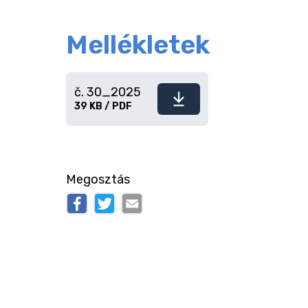
Mellékletek
č. 30_2025
Fájl
39 KB / PDF
letöltése
Megosztás