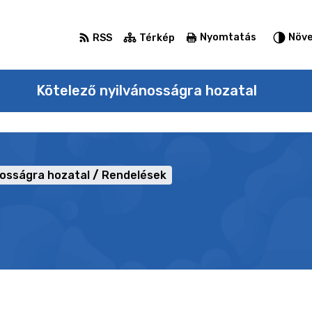
Nyomtatás
Növe
RSS
Térkép
Kötelező nyilvánosságra hozatal
nosságra hozatal
Rendelések