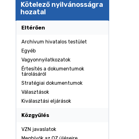
Kötelező nyilvánosságra
hozatal
Eltérően
Archívum hivatalos testület
Egyéb
Vagyonnyilatkozatok
Értesítés a dokumentumok
tárolásáról
Stratégiai dokumentumok
Választások
Kiválasztási eljárások
Közgyűlés
VZN javaslatok
Meghívók az OZ üléseire