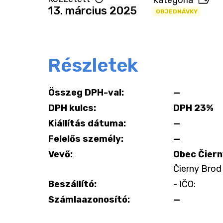
Kategória
13. március 2025
OBJEDNÁVKY
Részletek
Összeg DPH-val:
—
DPH kulcs:
DPH 23%
Kiállítás dátuma:
—
Felelős személy:
—
Vevő:
Obec Čiern
Čierny Brod 
Beszállító:
- IČO:
Számlaazonosító:
—