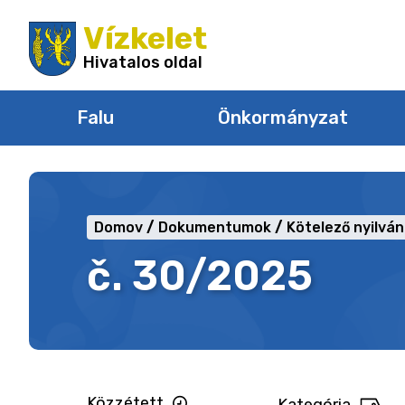
Ugrás
Vízkelet
a
tartalomra
Hivatalos oldal
Falu
Önkormányzat
Domov
Dokumentumok
Kötelező nyilvá
č. 30/2025
Közzétett