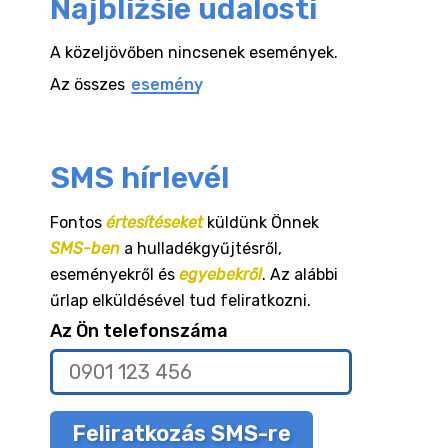
Najbližšie udalosti
A közeljövőben nincsenek események.
Az összes
esemény
SMS hírlevél
Fontos
értesítéseket
küldünk Önnek
SMS-ben
a hulladékgyűjtésről,
eseményekről és
egyebekről
. Az alábbi
űrlap elküldésével tud feliratkozni.
Az Ön telefonszáma
Feliratkozás SMS-re