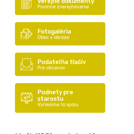
Verejné dokumenty
Povinné zverejňovanie
Fotogaléria
Obec v obraze
Podateľňa tlačív
Pre občanov
Podnety pre
starostu
Vyriešime to spolu