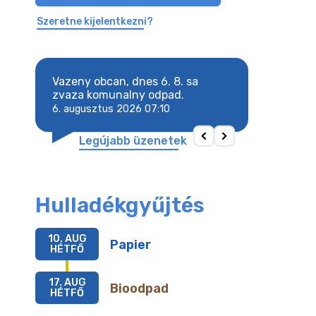
Szeretne kijelentkezni?
8. sa
Vazeny obcan, dnes 6. 8. sa
Vazeny obcan, d
 odpad.
zvaza komunalny odpad.
zvaza komunaln
6. augusztus 2026 07:10
6. augusztus 202
Legújabb üzenetek
Hulladékgyűjtés
10. AUG
Papier
HÉTFŐ
17. AUG
Bioodpad
HÉTFŐ