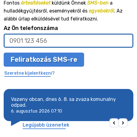
Fontos
értesítéseket
küldünk Önnek
SMS-ben
a
hulladékgyűjtésről, eseményekről és
egyebekről
. Az
alábbi űrlap elküldésével tud feliratkozni.
Az Ön telefonszáma
Feliratkozás SMS-re
Szeretne kijelentkezni?
Vazeny obcan, dnes 6. 8. sa zvaza komunalny
Vaze
odpad.
odpa
6. augusztus 2026 07:10
6. a
Legújabb üzenetek