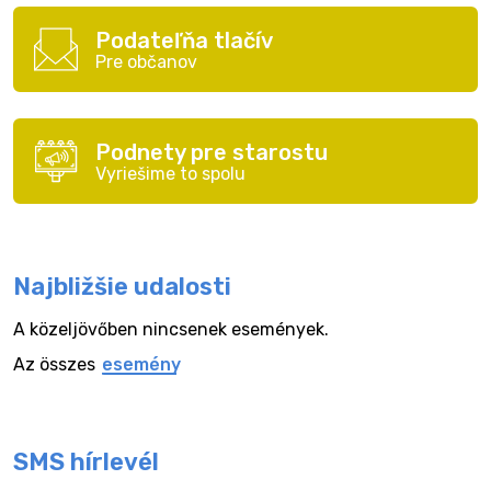
Podateľňa tlačív
Pre občanov
Podnety pre starostu
Vyriešime to spolu
Najbližšie udalosti
A közeljövőben nincsenek események.
Az összes
esemény
SMS hírlevél