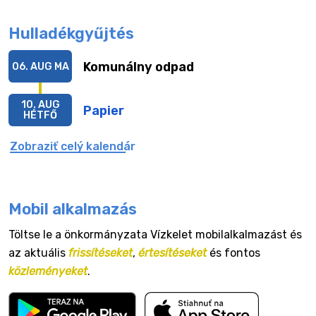
Hulladékgyűjtés
Komunálny odpad
06. AUG
MA
10. AUG
Papier
HÉTFŐ
Zobraziť celý kalendár
Mobil alkalmazás
Töltse le a önkormányzata Vízkelet mobilalkalmazást és
az aktuális
frissítéseket
,
értesítéseket
és fontos
közleményeket
.