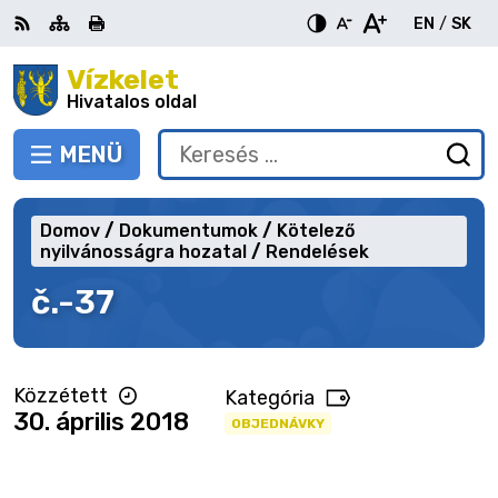
Ugrás
EN
/
SK
a
Switch
Nyel
tartalomra
Vízkelet
RSS
Oldaltérkép
Nyomtatás
Növekszik
Kisebb
Nagyobb
languag
vált
kontraszt
betűméret
betűméret
Hivatalos oldal
to
erre
English
Slov
MENÜ
VÁLTÁS
Keresés:
Ny
be
a
Domov
Dokumentumok
Kötelező
ke
nyilvánosságra hozatal
Rendelések
űr
č.-37
Közzétett
Kategória
30. április 2018
OBJEDNÁVKY