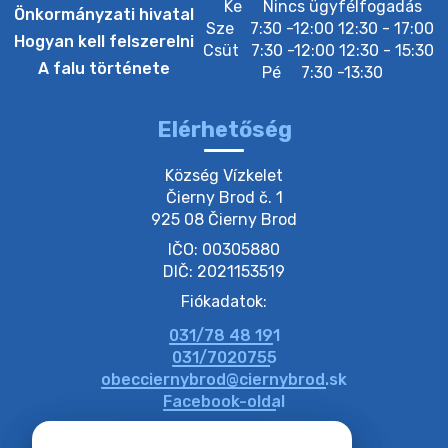
Ke
Nincs ügyfélfogadás
Önkormányzati hivatal
Sze
7:30 -12:00 12:30 - 17:00
20. július 2026 12:38
Hogyan kell felszerelni
Csüt
7:30 -12:00 12:30 - 15:30
A falu története
Pé
7:30 -13:30
20. július 2026 11:54
Elérhetőség
20. július 2026 11:53
Község Vízkelet

Čierny Brod č. 1

925 08 Čierny Brod
20. július 2026 11:51
IČO: 00305880
DIČ: 2021153519
20. július 2026 11:48
Fiókadatok:
031/78 48 191
20. július 2026 11:31
031/7020755
obecciernybrod@ciernybrod.sk
Facebook-oldal