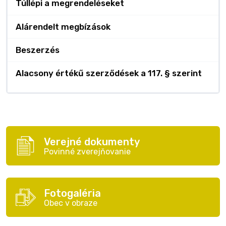
Túllépi a megrendeléseket
Alárendelt megbízások
Beszerzés
Alacsony értékű szerződések a 117. § szerint
Verejné dokumenty
Povinné zverejňovanie
Fotogaléria
Obec v obraze