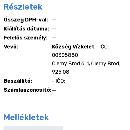
Részletek
Összeg DPH-val:
—
Kiállítás dátuma:
—
Felelős személy:
—
Vevő:
Község Vízkelet
- IČO:
00305880
Čierny Brod č. 1, Čierny Brod,
925 08
Beszállító:
- IČO:
Számlaazonosító:
—
Mellékletek