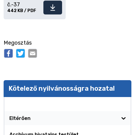
č.-37
Fájl
442 KB / PDF
letöltése
Megosztás
Kötelező nyilvánosságra hozatal
Kötelező nyilvánosságra hozatal
Eltérően
Archívum hivatalos testület