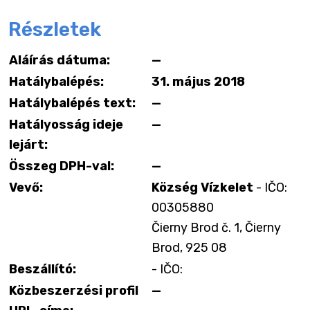
Részletek
Aláírás dátuma:
—
Hatálybalépés:
31. május 2018
Hatálybalépés text:
—
Hatályosság ideje
—
lejárt:
Összeg DPH-val:
—
Vevő:
Község Vízkelet
- IČO:
00305880
Čierny Brod č. 1, Čierny
Brod, 925 08
Beszállító:
- IČO:
Közbeszerzési profil
—