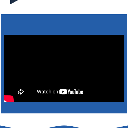
31. július 2026 07:01
5. augusztus 2026 15:30
6. augusztus 2026 05:00
4. augusztus 2026 15:30
5. augusztus 2026 05:00
2. augusztus 2026 15:30
3. augusztus 2026 05:00