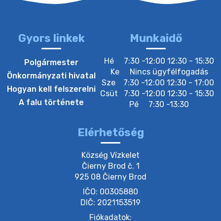
22. július 2026 16:26
Gyors linkek
Munkaidő
20. július 2026 12:40
Hé
7:30 -12:00 12:30 - 15:30
Polgármester
Ke
Nincs ügyfélfogadás
Önkormányzati hivatal
Sze
7:30 -12:00 12:30 - 17:00
20. július 2026 12:38
Hogyan kell felszerelni
Csüt
7:30 -12:00 12:30 - 15:30
A falu története
Pé
7:30 -13:30
20. július 2026 11:54
Elérhetőség
20. július 2026 11:53
Község Vízkelet

Čierny Brod č. 1

925 08 Čierny Brod
20. július 2026 11:51
IČO: 00305880
DIČ: 2021153519
20. július 2026 11:48
Fiókadatok: