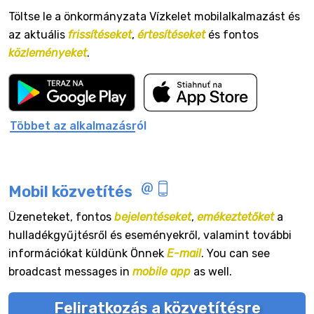
Töltse le a önkormányzata Vízkelet mobilalkalmazást és
az aktuális
frissítéseket
,
értesítéseket
és fontos
közleményeket
.
Többet az alkalmazásról
Mobil közvetítés
Üzeneteket, fontos
bejelentéseket
,
emékeztetőket
a
hulladékgyűjtésről és eseményekről, valamint további
információkat küldünk Önnek
E-mail
. You can see
broadcast messages in
mobile app
as well.
Feliratkozás a közvetítésre