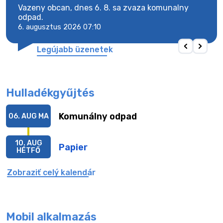
Vazeny obcan, dnes 6. 8. sa zvaza komunalny
Vaze
odpad.
odpa
6. augusztus 2026 07:10
6. a
Legújabb üzenetek
Hulladékgyűjtés
Komunálny odpad
06. AUG
MA
10. AUG
Papier
HÉTFŐ
Zobraziť celý kalendár
Mobil alkalmazás