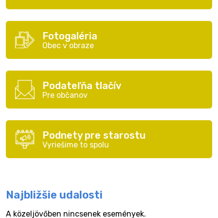
Fotogaléria
Obec v obraze
Podateľňa tlačív
Pre občanov
Podnety pre starostu
Vyriešime to spolu
Najbližšie udalosti
A közeljövőben nincsenek események.