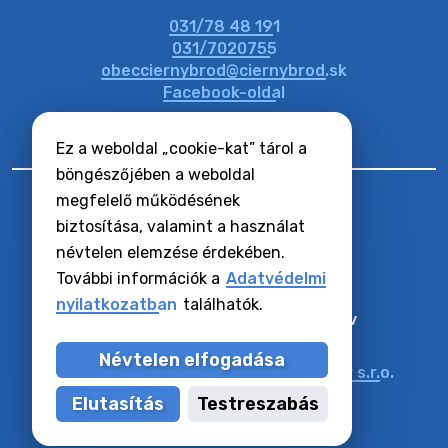
031/78 48 191
20. július 2026 11:31
031/7020755
obecciernybrod@ciernybrod.sk
Facebook-oldal
Ez a weboldal „cookie-kat” tárol a
böngészőjében a weboldal
megfelelő működésének
biztosítása, valamint a használat
névtelen elemzése érdekében.
RSS hírcsatornák
Oldaltérkép
További információk a
Adatvédelmi
Hozzáférhetőségi nyilatkozat
nyilatkozatban
találhatók.
Zásady ochrany osobných údajov
Cookie-k beállítása
Névtelen elfogadása
Műszaki üzemeltető:
Alphabet partner s.r.o.
Tartalomkezelő:
Község Vízkelet
Elutasítás
Testreszabás
Utoljára frissítve:
06.08.2026