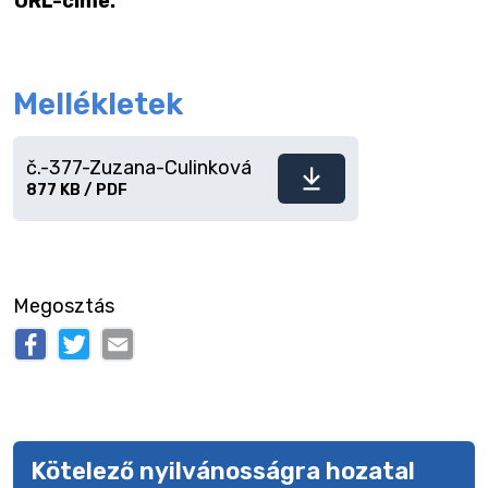
URL-címe:
Mellékletek
č.-377-Zuzana-Culinková
Fájl
877 KB / PDF
letöltése
Megosztás
Kötelező nyilvánosságra hozatal