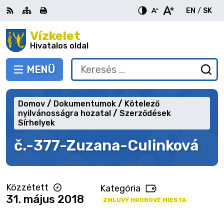
Ugrás
EN
/
SK
a
Switch
Nyel
tartalomra
Vízkelet
RSS
Oldaltérkép
Nyomtatás
Növekszik
Kisebb
Nagyobb
languag
vált
kontraszt
betűméret
betűméret
Hivatalos oldal
to
erre
English
Slov
MENÜ
VÁLTÁS
Keresés:
Ny
be
a
Domov
Dokumentumok
Kötelező
ke
nyilvánosságra hozatal
Szerződések
űr
Sírhelyek
č.-377-Zuzana-Culinková
Közzétett
Kategória
31. május 2018
ZMLUVY HROBOVÉ MIESTA