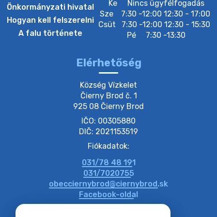
Ke
Nincs ügyfélfogadás
Önkormányzati hivatal
Sze
7:30 -12:00 12:30 - 17:00
20. július 2026 12:38
Hogyan kell felszerelni
Csüt
7:30 -12:00 12:30 - 15:30
A falu története
Pé
7:30 -13:30
20. július 2026 11:54
Elérhetőség
20. július 2026 11:53
Község Vízkelet

Čierny Brod č. 1

925 08 Čierny Brod
20. július 2026 11:51
IČO: 00305880
DIČ: 2021153519
20. július 2026 11:48
Fiókadatok:
031/78 48 191
20. július 2026 11:31
031/7020755
obecciernybrod@ciernybrod.sk
Facebook-oldal