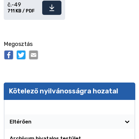
č.-49
Fájl
711 KB / PDF
letöltése
Megosztás
Kötelező nyilvánosságra hozatal
Kötelező nyilvánosságra hozatal
Eltérően
Archívum hivatalos testület