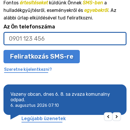
Fontos
értesítéseket
küldünk Önnek
SMS-ben
a
hulladékgyűjtésről, eseményekről és
egyebekről
. Az
alábbi űrlap elküldésével tud feliratkozni.
Az Ön telefonszáma
Feliratkozás SMS-re
Szeretne kijelentkezni?
Vazeny obcan, dnes 6. 8. sa zvaza komunalny
Vaze
odpad.
odpa
6. augusztus 2026 07:10
6. a
Legújabb üzenetek