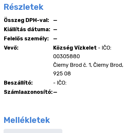
Részletek
Összeg DPH-val:
—
Kiállítás dátuma:
—
Felelős személy:
—
Vevő:
Község Vízkelet
- IČO:
00305880
Čierny Brod č. 1, Čierny Brod,
925 08
Beszállító:
- IČO:
Számlaazonosító:
—
Mellékletek