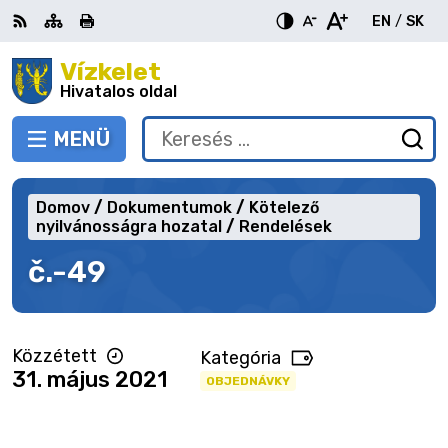
Ugrás
EN
/
SK
a
Switch
Nyel
tartalomra
Vízkelet
RSS
Oldaltérkép
Nyomtatás
Növekszik
Kisebb
Nagyobb
languag
vált
kontraszt
betűméret
betűméret
Hivatalos oldal
to
erre
English
Slov
MENÜ
VÁLTÁS
Keresés:
Ny
be
a
Domov
Dokumentumok
Kötelező
ke
nyilvánosságra hozatal
Rendelések
űr
č.-49
Közzétett
Kategória
31. május 2021
OBJEDNÁVKY