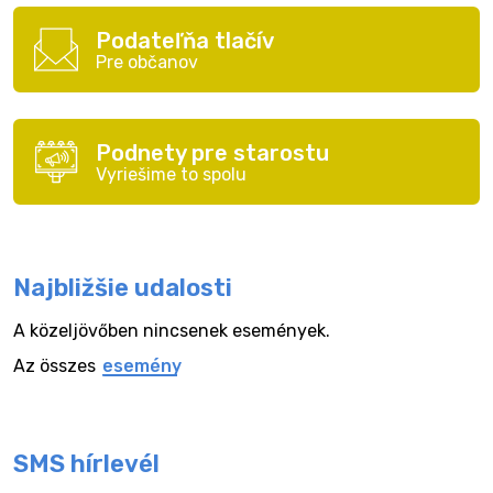
Podateľňa tlačív
Pre občanov
Podnety pre starostu
Vyriešime to spolu
Najbližšie udalosti
A közeljövőben nincsenek események.
Az összes
esemény
SMS hírlevél