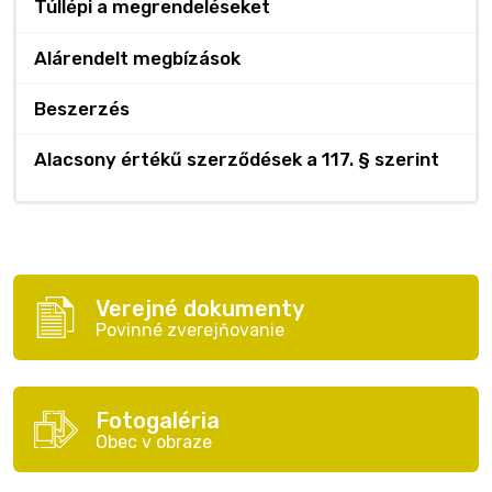
Túllépi a megrendeléseket
Alárendelt megbízások
Beszerzés
Alacsony értékű szerződések a 117. § szerint
Verejné dokumenty
Povinné zverejňovanie
Fotogaléria
Obec v obraze