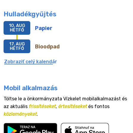
Hulladékgyűjtés
10. AUG
Papier
HÉTFŐ
17. AUG
Bioodpad
HÉTFŐ
Zobraziť celý kalendár
Mobil alkalmazás
Töltse le a önkormányzata Vízkelet mobilalkalmazást és
az aktuális
frissítéseket
,
értesítéseket
és fontos
közleményeket
.