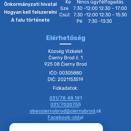
Ke
Nincs ügyfélfogadás
Önkormányzati hivatal
Sze
7:30 -12:00 12:30 - 17:00
20. július 2026 12:40
Hogyan kell felszerelni
Csüt
7:30 -12:00 12:30 - 15:30
A falu története
Pé
7:30 -13:30
20. július 2026 12:38
Elérhetőség
20. július 2026 11:54
Község Vízkelet

Čierny Brod č. 1

925 08 Čierny Brod
20. július 2026 11:53
IČO: 00305880
DIČ: 2021153519
20. július 2026 11:51
Fiókadatok:
031/78 48 191
20. július 2026 11:48
031/7020755
obecciernybrod@ciernybrod.sk
Facebook-oldal