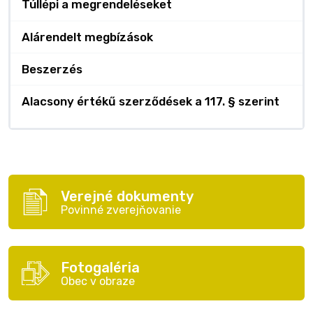
Túllépi a megrendeléseket
Alárendelt megbízások
Beszerzés
Alacsony értékű szerződések a 117. § szerint
Verejné dokumenty
Povinné zverejňovanie
Fotogaléria
Obec v obraze