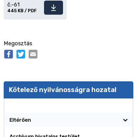
č.-61
Fájl
445 KB / PDF
letöltése
Megosztás
Kötelező nyilvánosságra hozatal
Kötelező nyilvánosságra hozatal
Eltérően
Archívum hivatalos testület