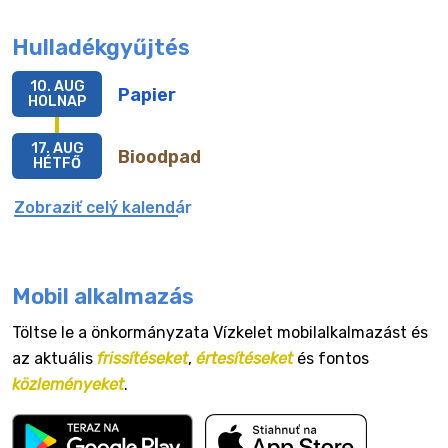
Hulladékgyűjtés
10. AUG
Papier
HOLNAP
17. AUG
Bioodpad
HÉTFŐ
Zobraziť celý kalendár
Mobil alkalmazás
Töltse le a önkormányzata Vízkelet mobilalkalmazást és
az aktuális
frissítéseket
,
értesítéseket
és fontos
közleményeket
.