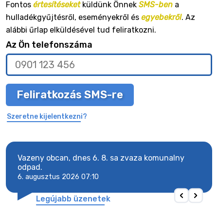
Fontos
értesítéseket
küldünk Önnek
SMS-ben
a
hulladékgyűjtésről, eseményekről és
egyebekről
. Az
alábbi űrlap elküldésével tud feliratkozni.
Az Ön telefonszáma
Feliratkozás SMS-re
Szeretne kijelentkezni?
Vazeny obcan, dnes 6. 8. sa zvaza komunalny
Vaze
odpad.
odpa
6. augusztus 2026 07:10
6. a
Legújabb üzenetek