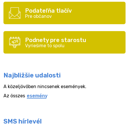
Podateľňa tlačív
Pre občanov
Podnety pre starostu
Vyriešime to spolu
Najbližšie udalosti
A közeljövőben nincsenek események.
Az összes
esemény
SMS hírlevél