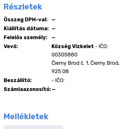
Részletek
Összeg DPH-val:
—
Kiállítás dátuma:
—
Felelős személy:
—
Vevő:
Község Vízkelet
- IČO:
00305880
Čierny Brod č. 1, Čierny Brod,
925 08
Beszállító:
- IČO:
Számlaazonosító:
—
Mellékletek