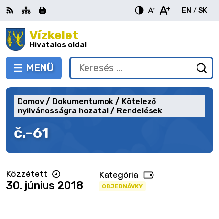
Ugrás
EN
/
SK
a
Switch
Nyel
tartalomra
Vízkelet
RSS
Oldaltérkép
Nyomtatás
Növekszik
Kisebb
Nagyobb
languag
vált
kontraszt
betűméret
betűméret
Hivatalos oldal
to
erre
English
Slov
MENÜ
VÁLTÁS
Keresés:
Ny
be
a
Domov
Dokumentumok
Kötelező
ke
nyilvánosságra hozatal
Rendelések
űr
č.-61
Közzétett
Kategória
30. június 2018
OBJEDNÁVKY