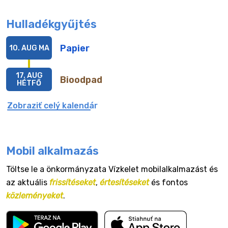
Hulladékgyűjtés
Papier
10. AUG
MA
17. AUG
Bioodpad
HÉTFŐ
Zobraziť celý kalendár
Mobil alkalmazás
Töltse le a önkormányzata Vízkelet mobilalkalmazást és
az aktuális
frissítéseket
,
értesítéseket
és fontos
közleményeket
.