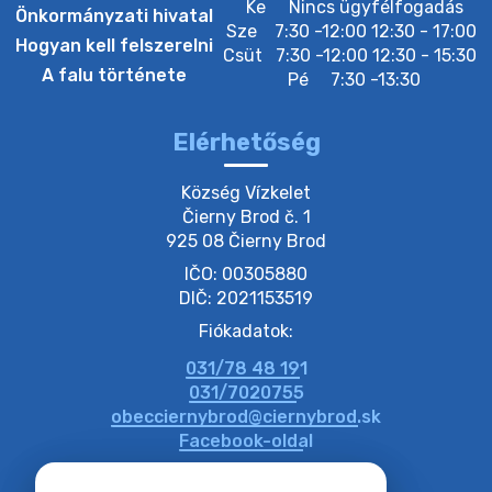
Ke
Nincs ügyfélfogadás
Önkormányzati hivatal
Sze
7:30 -12:00 12:30 - 17:00
3. augusztus 2026 05:00
Hogyan kell felszerelni
Csüt
7:30 -12:00 12:30 - 15:30
A falu története
Pé
7:30 -13:30
22. július 2026 16:26
Elérhetőség
20. július 2026 12:40
Község Vízkelet

Čierny Brod č. 1

925 08 Čierny Brod
20. július 2026 12:38
IČO: 00305880
DIČ: 2021153519
20. július 2026 11:54
Fiókadatok:
031/78 48 191
20. július 2026 11:53
031/7020755
obecciernybrod@ciernybrod.sk
Facebook-oldal