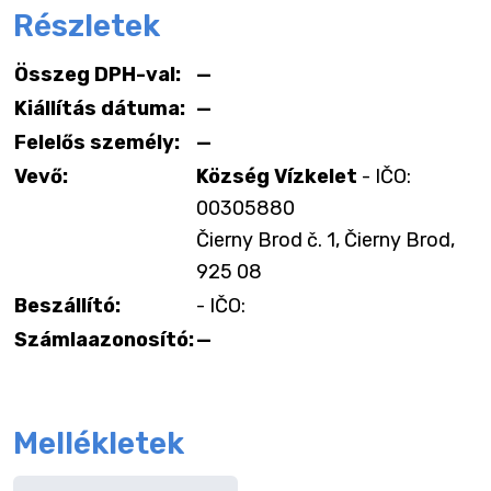
Részletek
Összeg DPH-val:
—
Kiállítás dátuma:
—
Felelős személy:
—
Vevő:
Község Vízkelet
- IČO:
00305880
Čierny Brod č. 1, Čierny Brod,
925 08
Beszállító:
- IČO:
Számlaazonosító:
—
Mellékletek