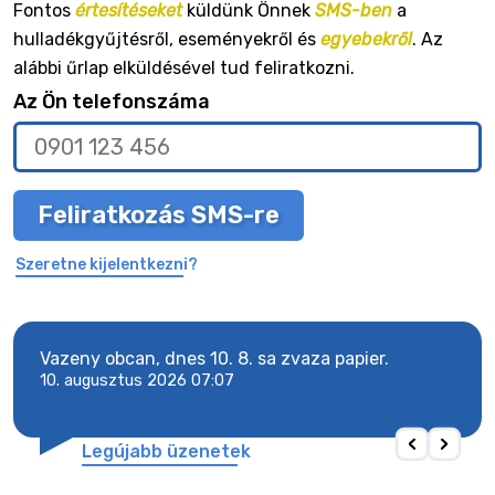
Fontos
értesítéseket
küldünk Önnek
SMS-ben
a
hulladékgyűjtésről, eseményekről és
egyebekről
. Az
alábbi űrlap elküldésével tud feliratkozni.
Az Ön telefonszáma
Feliratkozás SMS-re
Szeretne kijelentkezni?
y
Vazeny obcan, dnes 10. 8. sa zvaza papier.
Vaze
10. augusztus 2026 07:07
10. 
Legújabb üzenetek