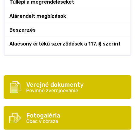
Túllépi a megrendeléseket
Alárendelt megbízások
Beszerzés
Alacsony értékű szerződések a 117. § szerint
Verejné dokumenty
Povinné zverejňovanie
Fotogaléria
Obec v obraze