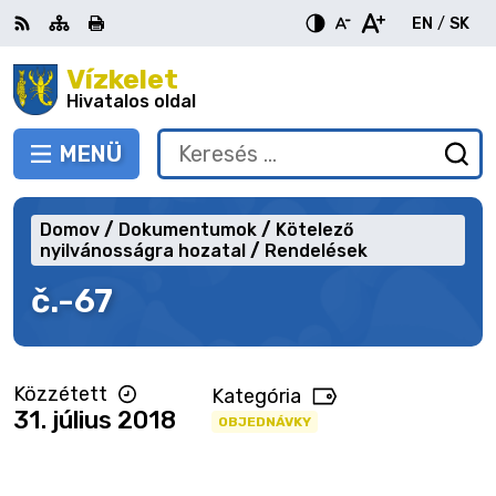
Ugrás
EN
/
SK
a
Switch
Nyel
tartalomra
Vízkelet
RSS
Oldaltérkép
Nyomtatás
Növekszik
Kisebb
Nagyobb
languag
vált
kontraszt
betűméret
betűméret
Hivatalos oldal
to
erre
English
Slov
MENÜ
VÁLTÁS
Keresés:
Ny
be
a
Domov
Dokumentumok
Kötelező
ke
nyilvánosságra hozatal
Rendelések
űr
č.-67
Közzétett
Kategória
31. július 2018
OBJEDNÁVKY