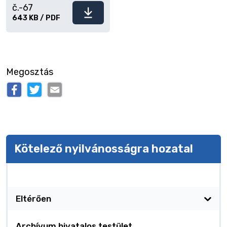
č.-67
Fájl
643 KB / PDF
letöltése
Megosztás
Kötelező nyilvánosságra hozatal
Kötelező nyilvánosságra hozatal
Eltérően
Archívum hivatalos testület