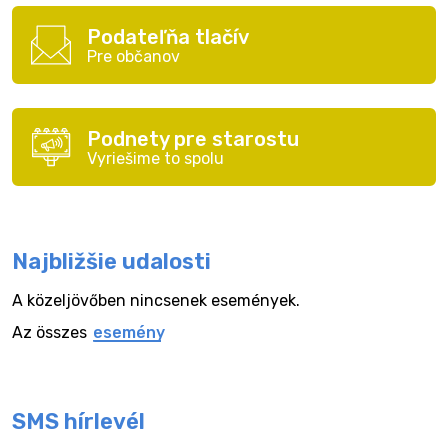
Podateľňa tlačív
Pre občanov
Podnety pre starostu
Vyriešime to spolu
Najbližšie udalosti
A közeljövőben nincsenek események.
Az összes
esemény
SMS hírlevél