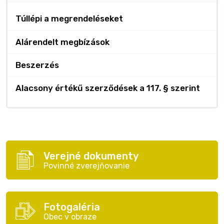
Túllépi a megrendeléseket
Alárendelt megbízások
Beszerzés
Alacsony értékű szerződések a 117. § szerint
Verejné dokumenty
Povinné zverejňovanie
Fotogaléria
Obec v obraze