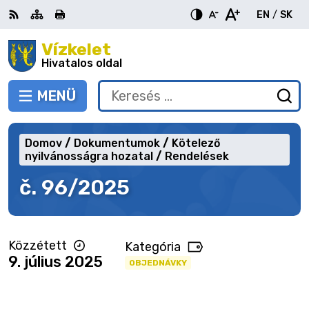
Ugrás
EN
/
SK
a
Switch
Nyel
tartalomra
Vízkelet
RSS
Oldaltérkép
Nyomtatás
Növekszik
Kisebb
Nagyobb
languag
vált
kontraszt
betűméret
betűméret
Hivatalos oldal
to
erre
English
Slov
MENÜ
VÁLTÁS
Keresés:
Ny
be
a
Domov
Dokumentumok
Kötelező
ke
nyilvánosságra hozatal
Rendelések
űr
č. 96/2025
Közzétett
Kategória
9. július 2025
OBJEDNÁVKY