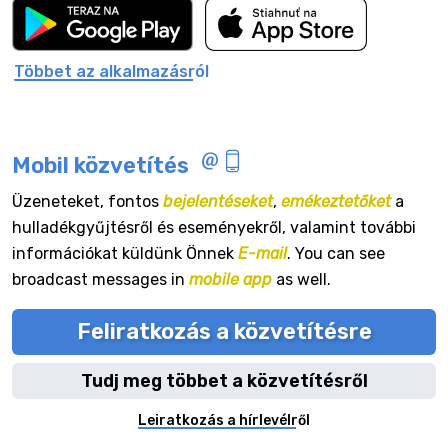
Többet az alkalmazásról
Mobil közvetítés
Üzeneteket, fontos
bejelentéseket
,
emékeztetőket
a
hulladékgyűjtésről és eseményekről, valamint további
információkat küldünk Önnek
E-mail
. You can see
broadcast messages in
mobile app
as well.
Feliratkozás a közvetítésre
Tudj meg többet a közvetítésről
Leiratkozás a hírlevélről