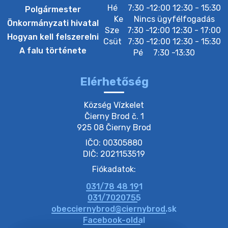
Hé
7:30 -12:00 12:30 - 15:30
Polgármester
Ke
Nincs ügyfélfogadás
Önkormányzati hivatal
Sze
7:30 -12:00 12:30 - 17:00
3. augusztus 2026 05:00
Hogyan kell felszerelni
Csüt
7:30 -12:00 12:30 - 15:30
A falu története
Pé
7:30 -13:30
22. július 2026 16:26
Elérhetőség
20. július 2026 12:40
Község Vízkelet

Čierny Brod č. 1

925 08 Čierny Brod
20. július 2026 12:38
IČO: 00305880
DIČ: 2021153519
20. július 2026 11:54
Fiókadatok:
031/78 48 191
20. július 2026 11:53
031/7020755
obecciernybrod@ciernybrod.sk
Facebook-oldal