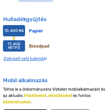
Hulladékgyűjtés
Papier
10. AUG
MA
17. AUG
Bioodpad
HÉTFŐ
Zobraziť celý kalendár
Mobil alkalmazás
Töltse le a önkormányzata Vízkelet mobilalkalmazást és
az aktuális
frissítéseket
,
értesítéseket
és fontos
közleményeket
.