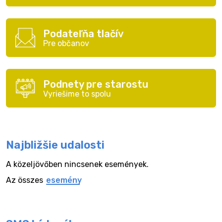
Podateľňa tlačív
Pre občanov
Podnety pre starostu
Vyriešime to spolu
Najbližšie udalosti
A közeljövőben nincsenek események.
Az összes
esemény