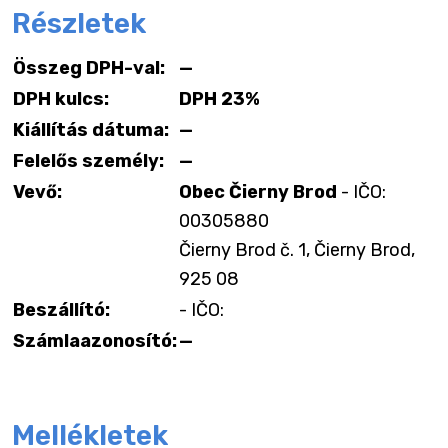
Részletek
Összeg DPH-val:
—
DPH kulcs:
DPH 23%
Kiállítás dátuma:
—
Felelős személy:
—
Vevő:
Obec Čierny Brod
- IČO:
00305880
Čierny Brod č. 1, Čierny Brod,
925 08
Beszállító:
- IČO:
Számlaazonosító:
—
Mellékletek