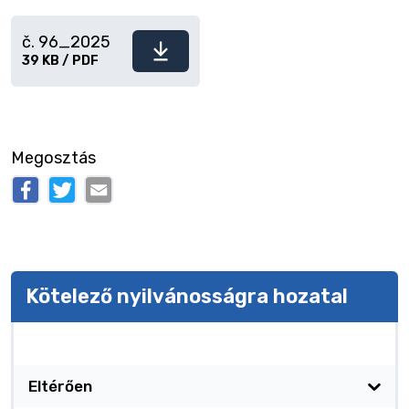
č. 96_2025
Fájl
39 KB / PDF
letöltése
Megosztás
Kötelező nyilvánosságra hozatal
Kötelező nyilvánosságra hozatal
Eltérően