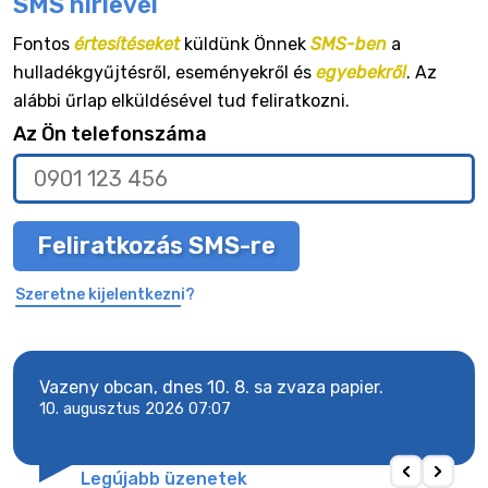
SMS hírlevél
Fontos
értesítéseket
küldünk Önnek
SMS-ben
a
hulladékgyűjtésről, eseményekről és
egyebekről
. Az
alábbi űrlap elküldésével tud feliratkozni.
Az Ön telefonszáma
Feliratkozás SMS-re
Szeretne kijelentkezni?
y
Vazeny obcan, dnes 10. 8. sa zvaza papier.
Vaze
10. augusztus 2026 07:07
10. 
Legújabb üzenetek