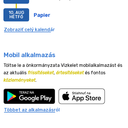
10. AUG
Papier
HÉTFŐ
Zobraziť celý kalendár
Mobil alkalmazás
Töltse le a önkormányzata Vízkelet mobilalkalmazást és
az aktuális
frissítéseket
,
értesítéseket
és fontos
közleményeket
.
Többet az alkalmazásról