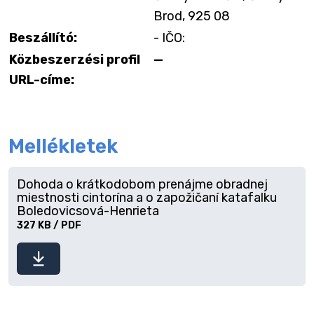
Brod, 925 08
Beszállító:
- IČO:
Közbeszerzési profil
—
URL-címe:
Mellékletek
Dohoda o krátkodobom prenájme obradnej
miestnosti cintorína a o zapožičaní katafalku
Boledovicsová-Henrieta
327 KB / PDF
Fájl
letöltése