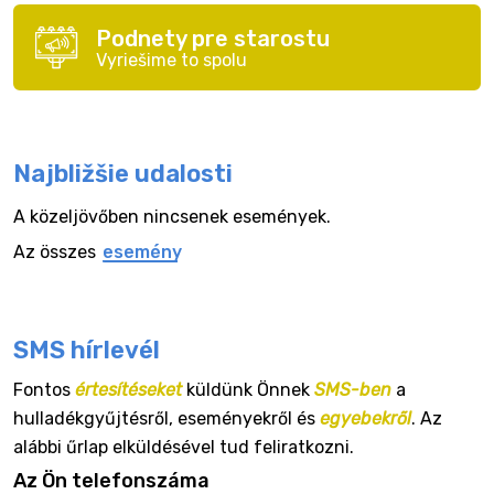
Podnety pre starostu
Vyriešime to spolu
Najbližšie udalosti
A közeljövőben nincsenek események.
Az összes
esemény
SMS hírlevél
Fontos
értesítéseket
küldünk Önnek
SMS-ben
a
hulladékgyűjtésről, eseményekről és
egyebekről
. Az
alábbi űrlap elküldésével tud feliratkozni.
Az Ön telefonszáma