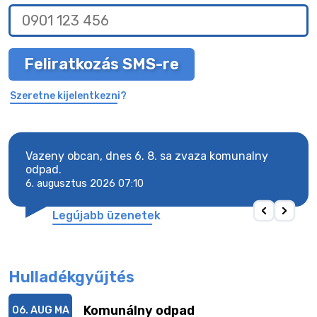
Feliratkozás SMS-re
Szeretne kijelentkezni?
Vazeny obcan, dnes 6. 8. sa zvaza komunalny
Vaze
odpad.
odpa
6. augusztus 2026 07:10
6. a
Legújabb üzenetek
Hulladékgyűjtés
Komunálny odpad
06. AUG
MA