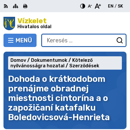
Ugrás
EN
/
SK
a
Switch
Nyel
tartalomra
Vízkelet
RSS
Oldaltérkép
Nyomtatás
Növekszik
Kisebb
Nagyobb
languag
vált
kontraszt
betűméret
betűméret
Hivatalos oldal
to
erre
English
Slov
MENÜ
VÁLTÁS
Keresés:
Ny
be
a
Domov
Dokumentumok
Kötelező
ke
nyilvánosságra hozatal
Szerződések
űr
Dohoda o krátkodobom
prenájme obradnej
miestnosti cintorína a o
zapožičaní katafalku
Boledovicsová-Henrieta