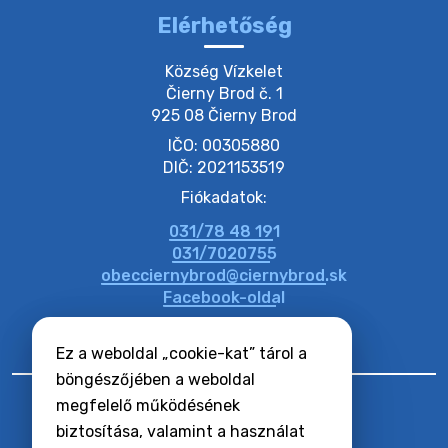
Elérhetőség
20. július 2026 11:53
Község Vízkelet

Čierny Brod č. 1

925 08 Čierny Brod
20. július 2026 11:51
IČO: 00305880
DIČ: 2021153519
20. július 2026 11:48
Fiókadatok:
031/78 48 191
20. július 2026 11:31
031/7020755
obecciernybrod@ciernybrod.sk
Facebook-oldal
Ez a weboldal „cookie-kat” tárol a
böngészőjében a weboldal
megfelelő működésének
biztosítása, valamint a használat