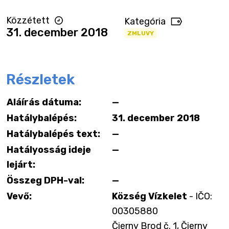
Közzétett
Kategória
31. december 2018
ZMLUVY
Részletek
Aláírás dátuma:
—
Hatálybalépés:
31. december 2018
Hatálybalépés text:
—
Hatályosság ideje
—
lejárt:
Összeg DPH-val:
—
Vevő:
Község Vízkelet
- IČO:
00305880
Čierny Brod č. 1, Čierny