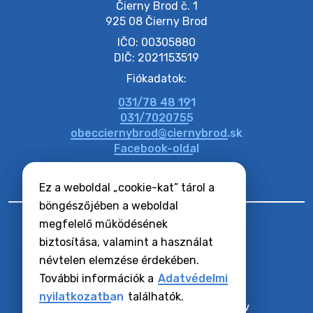
Čierny Brod č. 1

925 08 Čierny Brod
20. július 2026 12:38
IČO: 00305880
DIČ: 2021153519
20. július 2026 11:54
Fiókadatok:
031/78 48 191
20. július 2026 11:53
031/7020755
obecciernybrod@ciernybrod.sk
Facebook-oldal
Ez a weboldal „cookie-kat” tárol a
böngészőjében a weboldal
megfelelő működésének
biztosítása, valamint a használat
névtelen elemzése érdekében.
RSS hírcsatornák
Oldaltérkép
További információk a
Adatvédelmi
Hozzáférhetőségi nyilatkozat
nyilatkozatban
találhatók.
Zásady ochrany osobných údajov