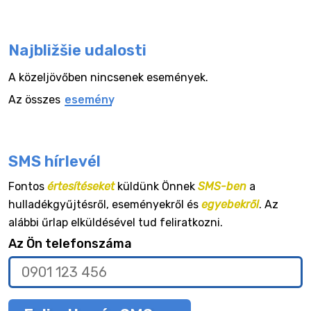
Najbližšie udalosti
A közeljövőben nincsenek események.
Az összes
esemény
SMS hírlevél
Fontos
értesítéseket
küldünk Önnek
SMS-ben
a
hulladékgyűjtésről, eseményekről és
egyebekről
. Az
alábbi űrlap elküldésével tud feliratkozni.
Az Ön telefonszáma