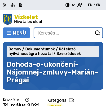
Ugrás
EN
/
SK
a
Switch
Nyel
tartalomra
Vízkelet
RSS
Oldaltérkép
Nyomtatás
Növekszik
Kisebb
Nagyobb
languag
vált
kontraszt
betűméret
betűméret
Hivatalos oldal
to
erre
English
Slov
MENÜ
VÁLTÁS
Keresés:
Ny
be
a
Domov
Dokumentumok
Kötelező
ke
nyilvánosságra hozatal
Szerződések
űr
Dohoda-o-ukončení-
Nájomnej-zmluvy-Marián-
Prágai
Közzétett
Kategória
31. május 2021
ZMLUVY