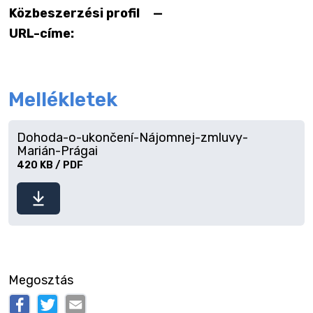
Közbeszerzési profil
—
URL-címe:
Mellékletek
Dohoda-o-ukončení-Nájomnej-zmluvy-
Marián-Prágai
420 KB / PDF
Fájl
letöltése
Megosztás