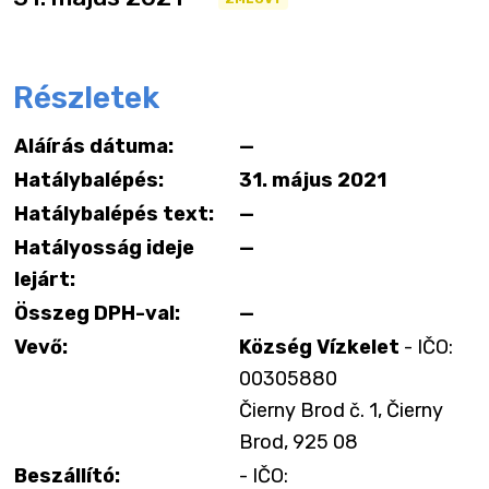
Részletek
Aláírás dátuma:
—
Hatálybalépés:
31. május 2021
Hatálybalépés text:
—
Hatályosság ideje
—
lejárt:
Összeg DPH-val:
—
Vevő:
Község Vízkelet
- IČO:
00305880
Čierny Brod č. 1, Čierny
Brod, 925 08
Beszállító:
- IČO: