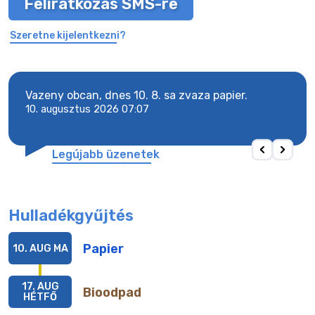
Feliratkozás SMS-re
Szeretne kijelentkezni?
y
Vazeny obcan, dnes 10. 8. sa zvaza papier.
Vaze
10. augusztus 2026 07:07
10. 
Legújabb üzenetek
Hulladékgyűjtés
Papier
10. AUG
MA
17. AUG
Bioodpad
HÉTFŐ