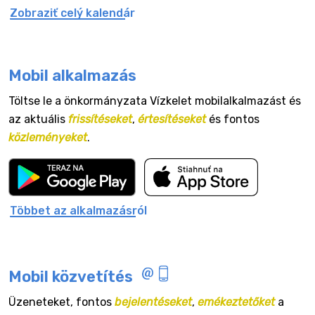
Zobraziť celý kalendár
Mobil alkalmazás
Töltse le a önkormányzata Vízkelet mobilalkalmazást és
az aktuális
frissítéseket
,
értesítéseket
és fontos
közleményeket
.
Többet az alkalmazásról
Mobil közvetítés
Üzeneteket, fontos
bejelentéseket
,
emékeztetőket
a