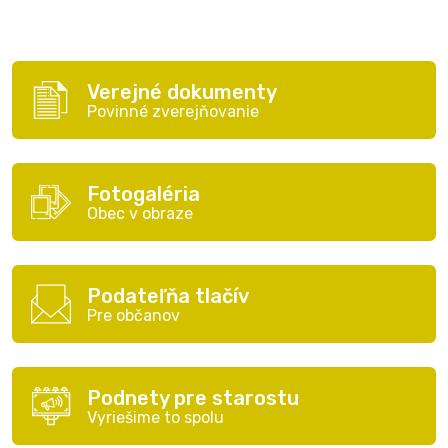
Verejné dokumenty
Povinné zverejňovanie
Fotogaléria
Obec v obraze
Podateľňa tlačív
Pre občanov
Podnety pre starostu
Vyriešime to spolu