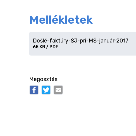
Mellékletek
Došlé-faktúry-ŠJ-pri-MŠ-január-2017
Fájl
65 KB / PDF
letöltése
Megosztás