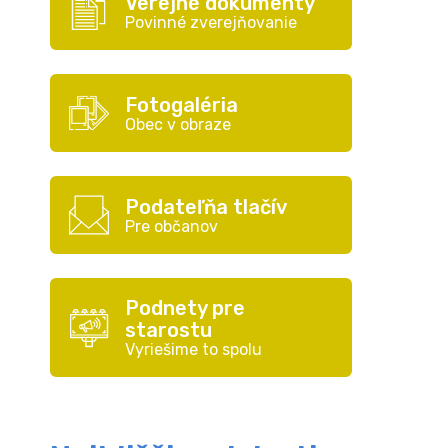
Verejné dokumenty
Povinné zverejňovanie
Fotogaléria
Obec v obraze
Podateľňa tlačív
Pre občanov
Podnety pre
starostu
Vyriešime to spolu