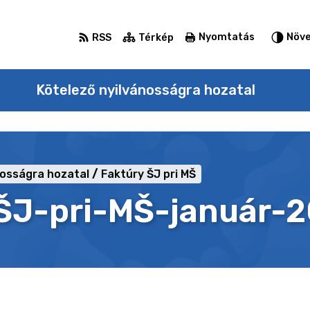
Nyomtatás
Növe
RSS
Térkép
Kötelező nyilvánosságra hozatal
nosságra hozatal
Faktúry ŠJ pri MŠ
ŠJ-pri-MŠ-január-2