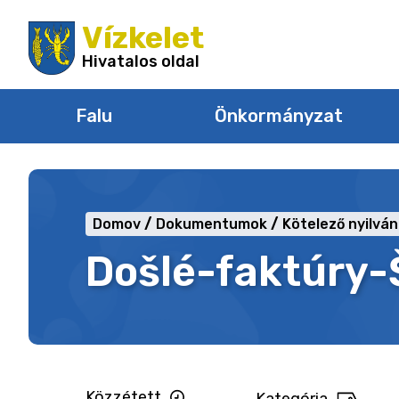
Ugrás
Vízkelet
a
tartalomra
Hivatalos oldal
Falu
Önkormányzat
Domov
Dokumentumok
Kötelező nyilvá
Došlé-faktúry-
Közzétett