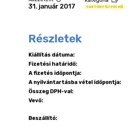
Kategória
31. január 2017
FAKTÚRY ŠJ PRI MŠ
Részletek
Kiállítás dátuma:
Fizetési határidő:
A fizetés időpontja:
A nyilvántartásba vétel időpontja:
Összeg DPH-val:
Vevő:
Beszállító: