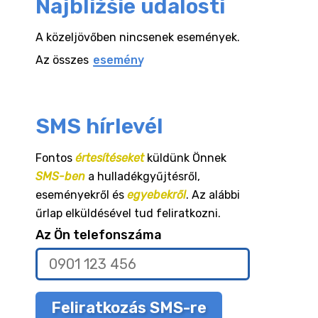
Najbližšie udalosti
A közeljövőben nincsenek események.
Az összes
esemény
SMS hírlevél
Fontos
értesítéseket
küldünk Önnek
SMS-ben
a hulladékgyűjtésről,
eseményekről és
egyebekről
. Az alábbi
űrlap elküldésével tud feliratkozni.
Az Ön telefonszáma
Feliratkozás SMS-re