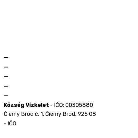
—
—
—
—
—
Község Vízkelet
- IČO: 00305880
Čierny Brod č. 1, Čierny Brod, 925 08
- IČO: