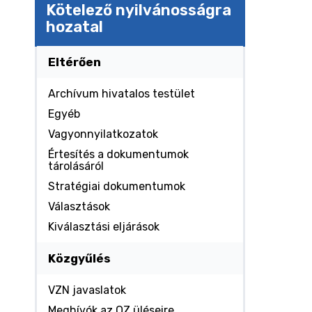
Kötelező nyilvánosságra
hozatal
Eltérően
Archívum hivatalos testület
Egyéb
Vagyonnyilatkozatok
Értesítés a dokumentumok
tárolásáról
Stratégiai dokumentumok
Választások
Kiválasztási eljárások
Közgyűlés
VZN javaslatok
Meghívók az OZ üléseire