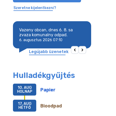
Szeretne kijelentkezni?
8. sa
Vazeny obcan, dnes 6. 8. sa
Vazeny obcan, d
 odpad.
zvaza komunalny odpad.
zvaza komunaln
6. augusztus 2026 07:10
6. augusztus 202
Legújabb üzenetek
Hulladékgyűjtés
10. AUG
Papier
HOLNAP
17. AUG
Bioodpad
HÉTFŐ