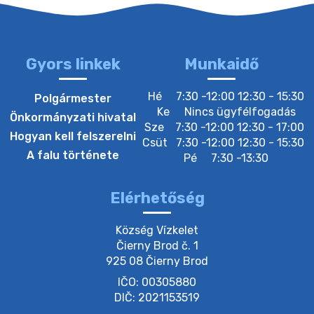
3. augusztus 2026 05:00
Gyors linkek
Munkaidő
22. július 2026 16:26
Hé
7:30 -12:00 12:30 - 15:30
Polgármester
Ke
Nincs ügyfélfogadás
Önkormányzati hivatal
Sze
7:30 -12:00 12:30 - 17:00
20. július 2026 12:40
Hogyan kell felszerelni
Csüt
7:30 -12:00 12:30 - 15:30
A falu története
Pé
7:30 -13:30
20. július 2026 12:38
Elérhetőség
20. július 2026 11:54
Község Vízkelet

Čierny Brod č. 1

925 08 Čierny Brod
20. július 2026 11:53
IČO: 00305880
DIČ: 2021153519
20. július 2026 11:51