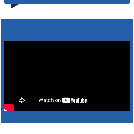
4. augusztus 2026 09:48
31. július 2026 07:01
5. augusztus 2026 15:30
6. augusztus 2026 05:00
4. augusztus 2026 15:30
5. augusztus 2026 05:00
2. augusztus 2026 15:30