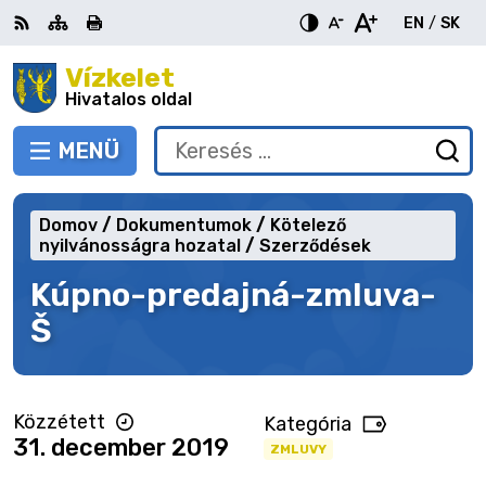
Ugrás
EN
/
SK
a
Switch
Nyel
tartalomra
Vízkelet
RSS
Oldaltérkép
Nyomtatás
Növekszik
Kisebb
Nagyobb
languag
vált
kontraszt
betűméret
betűméret
Hivatalos oldal
to
erre
English
Slov
MENÜ
VÁLTÁS
Keresés:
Ny
be
a
Domov
Dokumentumok
Kötelező
ke
nyilvánosságra hozatal
Szerződések
űr
Kúpno-predajná-zmluva-
Š
Közzétett
Kategória
31. december 2019
ZMLUVY