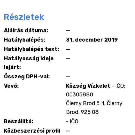
Részletek
Aláírás dátuma:
—
Hatálybalépés:
31. december 2019
Hatálybalépés text:
—
Hatályosság ideje
—
lejárt:
Összeg DPH-val:
—
Vevő:
Község Vízkelet
- IČO:
00305880
Čierny Brod č. 1, Čierny
Brod, 925 08
Beszállító:
- IČO:
Közbeszerzési profil
—