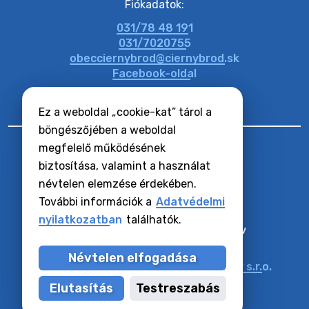
Fiókadatok:
031/78 48 191
20. július 2026 11:48
031/7020755
obecciernybrod@ciernybrod.sk
Facebook-oldal
Ez a weboldal „cookie-kat” tárol a
böngészőjében a weboldal
megfelelő működésének
biztosítása, valamint a használat
névtelen elemzése érdekében.
RSS hírcsatornák
Oldaltérkép
További információk a
Adatvédelmi
Hozzáférhetőségi nyilatkozat
nyilatkozatban
találhatók.
Zásady ochrany osobných údajov
Cookie-k beállítása
Névtelen elfogadása
Műszaki üzemeltető:
Alphabet partner s.r.o.
Tartalomkezelő:
Község Vízkelet
Elutasítás
Testreszabás
Utoljára frissítve:
07.08.2026