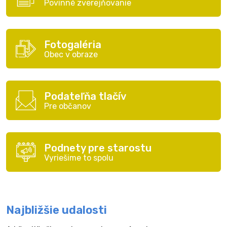
Povinné zverejňovanie
Fotogaléria
Obec v obraze
Podateľňa tlačív
Pre občanov
Podnety pre starostu
Vyriešime to spolu
Najbližšie udalosti