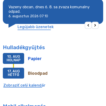
Vazeny obcan, dnes 6. 8. sa zvaza komunalny
Vaze
odpad.
odpa
6. augusztus 2026 07:10
6. a
Legújabb üzenetek
Hulladékgyűjtés
10. AUG
Papier
HOLNAP
17. AUG
Bioodpad
HÉTFŐ
Zobraziť celý kalendár