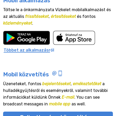
Mobil alkalmazás
Töltse le a önkormányzata Vízkelet mobilalkalmazást és
az aktuális
frissítéseket
,
értesítéseket
és fontos
közleményeket
.
Többet az alkalmazásról
Mobil közvetítés
Üzeneteket, fontos
bejelentéseket
,
emékeztetőket
a
hulladékgyűjtésről és eseményekről, valamint további
információkat küldünk Önnek
E-mail
. You can see
broadcast messages in
mobile app
as well.