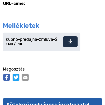
URL-címe:
Mellékletek
Kúpno-predajná-zmluva-Š
Fájl
1 MB / PDF
letöltése
Megosztás
Kötelező nyilvánosságra hozatal