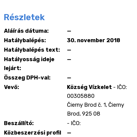
Részletek
Aláírás dátuma:
—
Hatálybalépés:
30. november 2018
Hatálybalépés text:
—
Hatályosság ideje
—
lejárt:
Összeg DPH-val:
—
Vevő:
Község Vízkelet
- IČO:
00305880
Čierny Brod č. 1, Čierny
Brod, 925 08
Beszállító:
- IČO:
Közbeszerzési profil
—