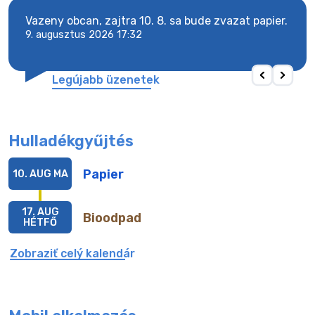
Vazeny obcan, zajtra 10. 8. sa bude zvazat papier.
Vaze
9. augusztus 2026 17:32
9. a
Legújabb üzenetek
Hulladékgyűjtés
Papier
10. AUG
MA
17. AUG
Bioodpad
HÉTFŐ
Zobraziť celý kalendár