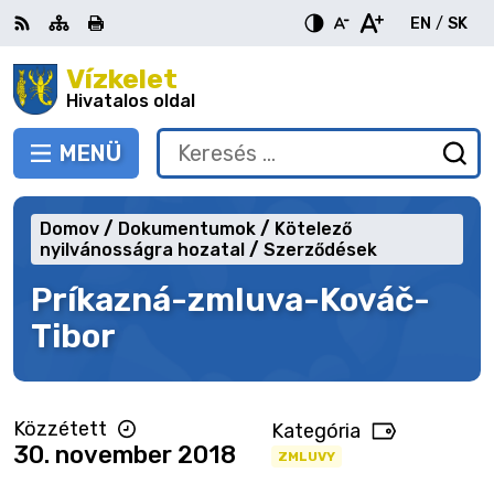
Ugrás
EN
/
SK
a
Switch
Nyel
tartalomra
Vízkelet
RSS
Oldaltérkép
Nyomtatás
Növekszik
Kisebb
Nagyobb
languag
vált
kontraszt
betűméret
betűméret
Hivatalos oldal
to
erre
English
Slov
MENÜ
VÁLTÁS
Keresés:
Ny
be
a
Domov
Dokumentumok
Kötelező
ke
nyilvánosságra hozatal
Szerződések
űr
Príkazná-zmluva-Kováč-
Tibor
Közzétett
Kategória
30. november 2018
ZMLUVY