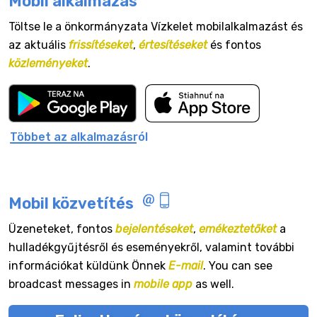
Mobil alkalmazás
Töltse le a önkormányzata Vízkelet mobilalkalmazást és
az aktuális
frissítéseket
,
értesítéseket
és fontos
közleményeket
.
Többet az alkalmazásról
Mobil közvetítés
Üzeneteket, fontos
bejelentéseket
,
emékeztetőket
a
hulladékgyűjtésről és eseményekről, valamint további
információkat küldünk Önnek
E-mail
. You can see
broadcast messages in
mobile app
as well.