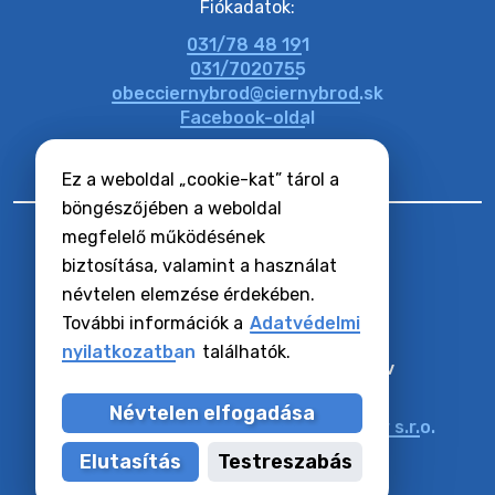
Fiókadatok:
031/78 48 191
20. július 2026 11:51
031/7020755
obecciernybrod@ciernybrod.sk
Facebook-oldal
Ez a weboldal „cookie-kat” tárol a
böngészőjében a weboldal
megfelelő működésének
biztosítása, valamint a használat
névtelen elemzése érdekében.
RSS hírcsatornák
Oldaltérkép
További információk a
Adatvédelmi
Hozzáférhetőségi nyilatkozat
nyilatkozatban
találhatók.
Zásady ochrany osobných údajov
Cookie-k beállítása
Névtelen elfogadása
Műszaki üzemeltető:
Alphabet partner s.r.o.
Tartalomkezelő:
Község Vízkelet
Elutasítás
Testreszabás
Utoljára frissítve:
07.08.2026