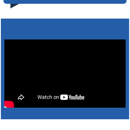
4. augusztus 2026 09:48
9. augusztus 2026 15:30
31. július 2026 07:01
5. augusztus 2026 15:30
6. augusztus 2026 05:00
4. augusztus 2026 15:30
5. augusztus 2026 05:00