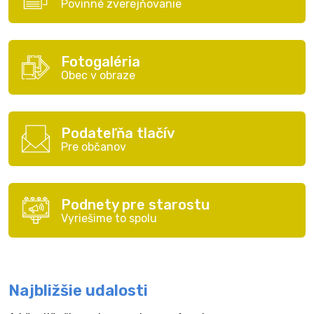
Povinné zverejňovanie
Fotogaléria
Obec v obraze
Podateľňa tlačív
Pre občanov
Podnety pre starostu
Vyriešime to spolu
Najbližšie udalosti