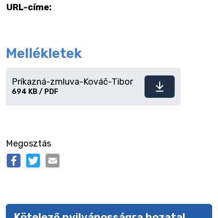
URL-címe:
Mellékletek
Príkazná-zmluva-Kováč-Tibor
Fájl
694 KB / PDF
letöltése
Megosztás
Kötelező nyilvánosságra hozatal