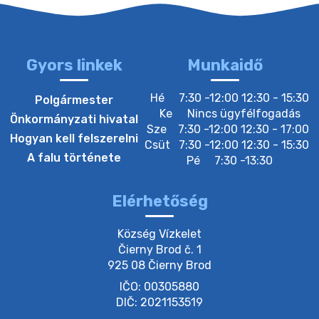
2. augusztus 2026 15:30
Gyors linkek
Munkaidő
3. augusztus 2026 05:00
Hé
7:30 -12:00 12:30 - 15:30
Polgármester
Ke
Nincs ügyfélfogadás
Önkormányzati hivatal
Sze
7:30 -12:00 12:30 - 17:00
22. július 2026 16:26
Hogyan kell felszerelni
Csüt
7:30 -12:00 12:30 - 15:30
A falu története
Pé
7:30 -13:30
20. július 2026 12:40
Elérhetőség
20. július 2026 12:38
Község Vízkelet

Čierny Brod č. 1

925 08 Čierny Brod
20. július 2026 11:54
IČO: 00305880
DIČ: 2021153519
20. július 2026 11:53