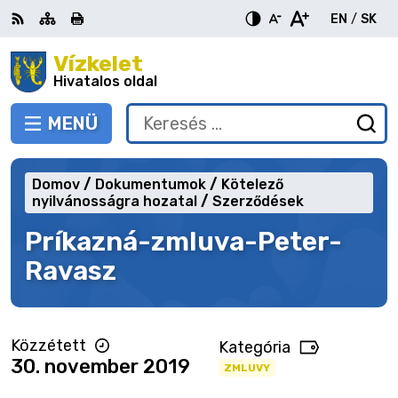
Ugrás
EN
/
SK
a
Switch
Nyel
tartalomra
Vízkelet
RSS
Oldaltérkép
Nyomtatás
Növekszik
Kisebb
Nagyobb
languag
vált
kontraszt
betűméret
betűméret
Hivatalos oldal
to
erre
English
Slov
MENÜ
VÁLTÁS
Keresés:
Ny
be
a
Domov
Dokumentumok
Kötelező
ke
nyilvánosságra hozatal
Szerződések
űr
Príkazná-zmluva-Peter-
Ravasz
Közzétett
Kategória
30. november 2019
ZMLUVY