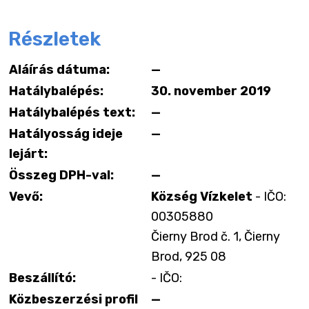
Részletek
Aláírás dátuma:
—
Hatálybalépés:
30. november 2019
Hatálybalépés text:
—
Hatályosság ideje
—
lejárt:
Összeg DPH-val:
—
Vevő:
Község Vízkelet
- IČO:
00305880
Čierny Brod č. 1, Čierny
Brod, 925 08
Beszállító:
- IČO:
Közbeszerzési profil
—