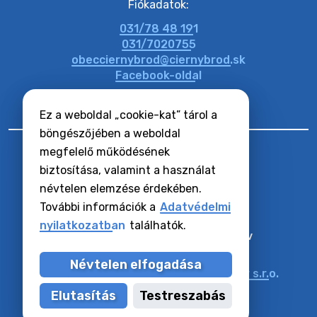
Fiókadatok:
031/78 48 191
17. július 2026 06:58
031/7020755
obecciernybrod@ciernybrod.sk
Facebook-oldal
Ez a weboldal „cookie-kat” tárol a
böngészőjében a weboldal
megfelelő működésének
biztosítása, valamint a használat
névtelen elemzése érdekében.
RSS hírcsatornák
Oldaltérkép
További információk a
Adatvédelmi
Hozzáférhetőségi nyilatkozat
nyilatkozatban
találhatók.
Zásady ochrany osobných údajov
Cookie-k beállítása
Névtelen elfogadása
Műszaki üzemeltető:
Alphabet partner s.r.o.
Tartalomkezelő:
Község Vízkelet
Elutasítás
Testreszabás
Utoljára frissítve:
05.08.2026