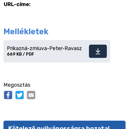
URL-címe:
Mellékletek
Príkazná-zmluva-Peter-Ravasz
Fájl
669 KB / PDF
letöltése
Megosztás
Kötelező nyilvánosságra hozatal