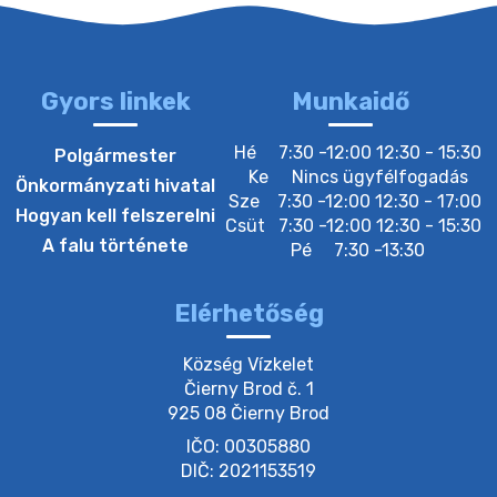
20. július 2026 12:40
Gyors linkek
Munkaidő
20. július 2026 12:38
Hé
7:30 -12:00 12:30 - 15:30
Polgármester
Ke
Nincs ügyfélfogadás
Önkormányzati hivatal
Sze
7:30 -12:00 12:30 - 17:00
20. július 2026 11:54
Hogyan kell felszerelni
Csüt
7:30 -12:00 12:30 - 15:30
A falu története
Pé
7:30 -13:30
20. július 2026 11:53
Elérhetőség
20. július 2026 11:51
Község Vízkelet

Čierny Brod č. 1

925 08 Čierny Brod
20. július 2026 11:48
IČO: 00305880
DIČ: 2021153519
20. július 2026 11:31