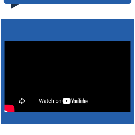
31. július 2026 07:01
5. augusztus 2026 15:30
4. augusztus 2026 15:30
5. augusztus 2026 05:00
2. augusztus 2026 15:30
3. augusztus 2026 05:00
22. július 2026 16:26