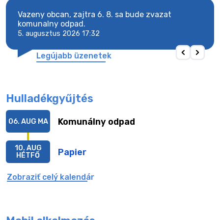
vy.
Vazeny obcan, zajtra 6. 8. sa bude zvazat
Vaze
komunalny odpad.
komu
5. augusztus 2026 17:32
5. au
Legújabb üzenetek
Hulladékgyűjtés
Komunálny odpad
06. AUG
MA
10. AUG
Papier
HÉTFŐ
Zobraziť celý kalendár