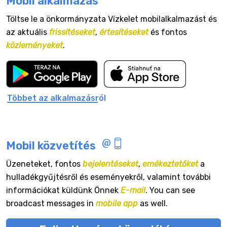
Mobil alkalmazás
Töltse le a önkormányzata Vízkelet mobilalkalmazást és
az aktuális
frissítéseket
,
értesítéseket
és fontos
közleményeket
.
Többet az alkalmazásról
Mobil közvetítés
Üzeneteket, fontos
bejelentéseket
,
emékeztetőket
a
hulladékgyűjtésről és eseményekről, valamint további
információkat küldünk Önnek
E-mail
. You can see
broadcast messages in
mobile app
as well.