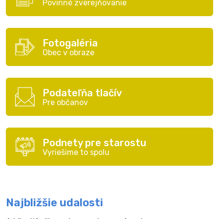
Povinné zverejňovanie
Fotogaléria
Obec v obraze
Podateľňa tlačív
Pre občanov
Podnety pre starostu
Vyriešime to spolu
Najbližšie udalosti