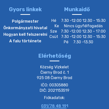
Gyors linkek
Munkaidő
20. július 2026 12:40
Hé
7:30 -12:00 12:30 - 15:30
Polgármester
Ke
Nincs ügyfélfogadás
Önkormányzati hivatal
Sze
7:30 -12:00 12:30 - 17:00
20. július 2026 12:38
Hogyan kell felszerelni
Csüt
7:30 -12:00 12:30 - 15:30
A falu története
Pé
7:30 -13:30
20. július 2026 11:54
Elérhetőség
20. július 2026 11:53
Község Vízkelet

Čierny Brod č. 1

925 08 Čierny Brod
20. július 2026 11:51
IČO: 00305880
DIČ: 2021153519
20. július 2026 11:48
Fiókadatok:
031/78 48 191