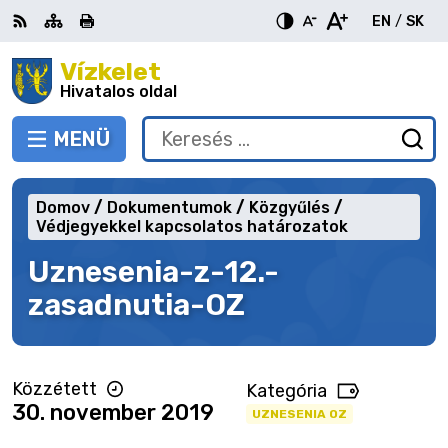
Ugrás
EN
/
SK
a
Switch
Nyel
tartalomra
Vízkelet
RSS
Oldaltérkép
Nyomtatás
Növekszik
Kisebb
Nagyobb
languag
vált
kontraszt
betűméret
betűméret
Hivatalos oldal
to
erre
English
Slov
MENÜ
VÁLTÁS
Keresés:
Ny
be
a
Domov
Dokumentumok
Közgyűlés
ke
Védjegyekkel kapcsolatos határozatok
űr
Uznesenia-z-12.-
zasadnutia-OZ
Közzétett
Kategória
30. november 2019
UZNESENIA OZ