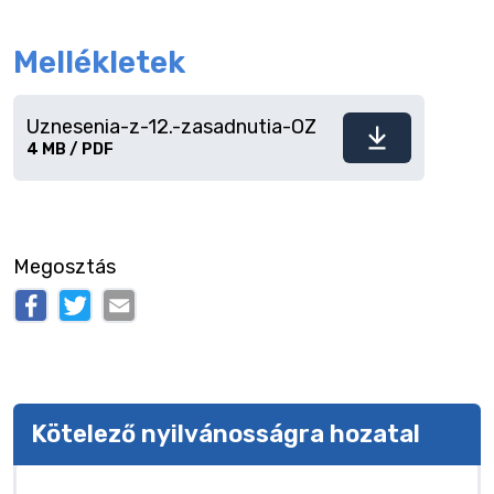
Mellékletek
Uznesenia-z-12.-zasadnutia-OZ
Fájl
4 MB / PDF
letöltése
Megosztás
Kötelező nyilvánosságra hozatal
Kötelező nyilvánosságra hozatal