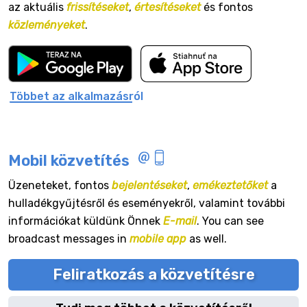
az aktuális
frissítéseket
,
értesítéseket
és fontos
közleményeket
.
Többet az alkalmazásról
Mobil közvetítés
Üzeneteket, fontos
bejelentéseket
,
emékeztetőket
a
hulladékgyűjtésről és eseményekről, valamint további
információkat küldünk Önnek
E-mail
. You can see
broadcast messages in
mobile app
as well.
Feliratkozás a közvetítésre