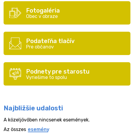
Fotogaléria
Obec v obraze
Podateľňa tlačív
Pre občanov
Podnety pre starostu
Vyriešime to spolu
Najbližšie udalosti
A közeljövőben nincsenek események.
Az összes
esemény