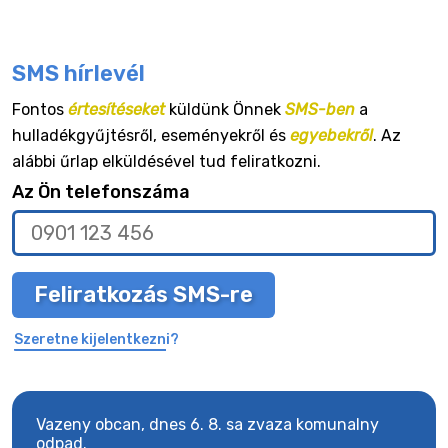
SMS hírlevél
Fontos
értesítéseket
küldünk Önnek
SMS-ben
a
hulladékgyűjtésről, eseményekről és
egyebekről
. Az
alábbi űrlap elküldésével tud feliratkozni.
Az Ön telefonszáma
Feliratkozás SMS-re
Szeretne kijelentkezni?
Vazeny obcan, dnes 6. 8. sa zvaza komunalny
Vaze
odpad.
odpa