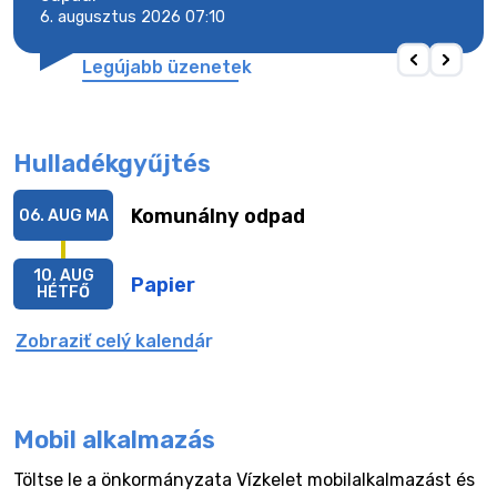
6. augusztus 2026 07:10
6. a
Legújabb üzenetek
Hulladékgyűjtés
Komunálny odpad
06. AUG
MA
10. AUG
Papier
HÉTFŐ
Zobraziť celý kalendár
Mobil alkalmazás
Töltse le a önkormányzata Vízkelet mobilalkalmazást és