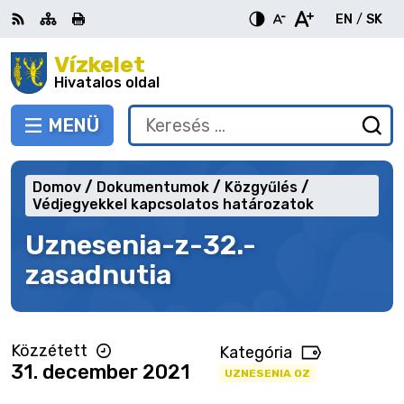
Ugrás
EN
/
SK
a
Switch
Nyel
tartalomra
Vízkelet
RSS
Oldaltérkép
Nyomtatás
Növekszik
Kisebb
Nagyobb
languag
vált
kontraszt
betűméret
betűméret
Hivatalos oldal
to
erre
English
Slov
MENÜ
VÁLTÁS
Keresés:
Ny
be
a
Domov
Dokumentumok
Közgyűlés
ke
Védjegyekkel kapcsolatos határozatok
űr
Uznesenia-z-32.-
zasadnutia
Közzétett
Kategória
31. december 2021
UZNESENIA OZ