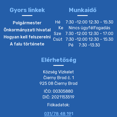
Gyors linkek
Munkaidő
20. július 2026 12:40
Hé
7:30 -12:00 12:30 - 15:30
Polgármester
Ke
Nincs ügyfélfogadás
Önkormányzati hivatal
Sze
7:30 -12:00 12:30 - 17:00
20. július 2026 12:38
Hogyan kell felszerelni
Csüt
7:30 -12:00 12:30 - 15:30
A falu története
Pé
7:30 -13:30
20. július 2026 11:54
Elérhetőség
20. július 2026 11:53
Község Vízkelet

Čierny Brod č. 1

925 08 Čierny Brod
20. július 2026 11:51
IČO: 00305880
DIČ: 2021153519
20. július 2026 11:48
Fiókadatok:
031/78 48 191