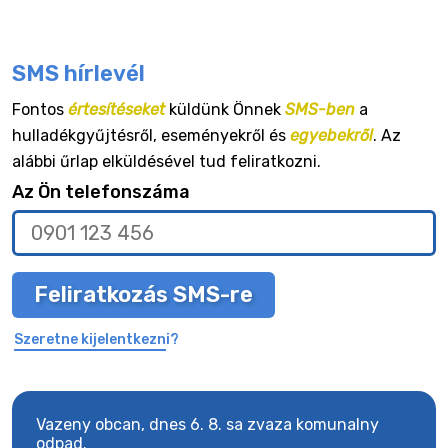
SMS hírlevél
Fontos
értesítéseket
küldünk Önnek
SMS-ben
a
hulladékgyűjtésről, eseményekről és
egyebekről
. Az
alábbi űrlap elküldésével tud feliratkozni.
Az Ön telefonszáma
Feliratkozás SMS-re
Szeretne kijelentkezni?
Vazeny obcan, dnes 6. 8. sa zvaza komunalny
Vaze
odpad.
odpa