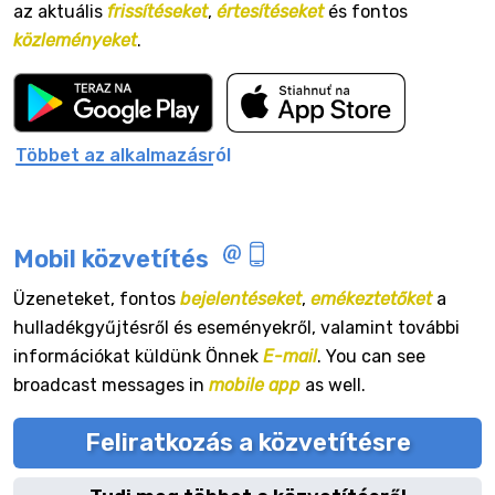
az aktuális
frissítéseket
,
értesítéseket
és fontos
közleményeket
.
Többet az alkalmazásról
Mobil közvetítés
Üzeneteket, fontos
bejelentéseket
,
emékeztetőket
a
hulladékgyűjtésről és eseményekről, valamint további
információkat küldünk Önnek
E-mail
. You can see
broadcast messages in
mobile app
as well.
Feliratkozás a közvetítésre