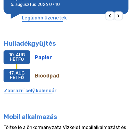
6. augusztus 2026 07:10
6. a
Legújabb üzenetek
Hulladékgyűjtés
10. AUG
Papier
HÉTFŐ
17. AUG
Bioodpad
HÉTFŐ
Zobraziť celý kalendár
Mobil alkalmazás
Töltse le a önkormányzata Vízkelet mobilalkalmazást és