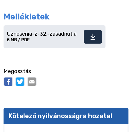
Mellékletek
Uznesenia-z-32.-zasadnutia
Fájl
5 MB / PDF
letöltése
Megosztás
Kötelező nyilvánosságra hozatal
Kötelező nyilvánosságra hozatal