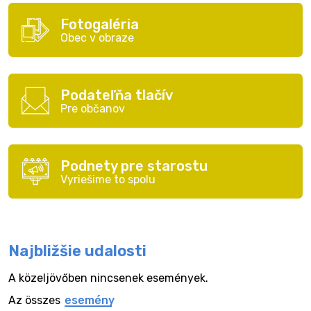
Fotogaléria
Obec v obraze
Podateľňa tlačív
Pre občanov
Podnety pre starostu
Vyriešime to spolu
Najbližšie udalosti
A közeljövőben nincsenek események.
Az összes
esemény