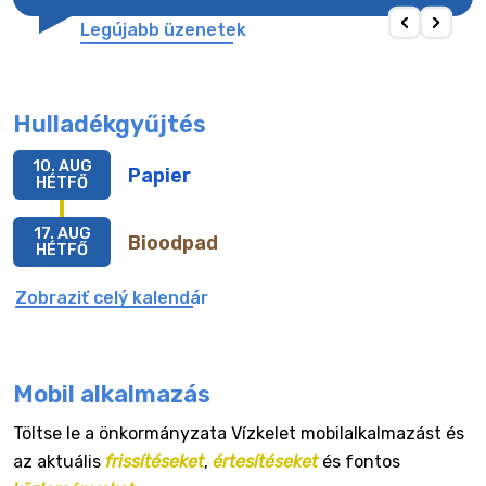
Legújabb üzenetek
Hulladékgyűjtés
10. AUG
Papier
HÉTFŐ
17. AUG
Bioodpad
HÉTFŐ
Zobraziť celý kalendár
Mobil alkalmazás
Töltse le a önkormányzata Vízkelet mobilalkalmazást és
az aktuális
frissítéseket
,
értesítéseket
és fontos