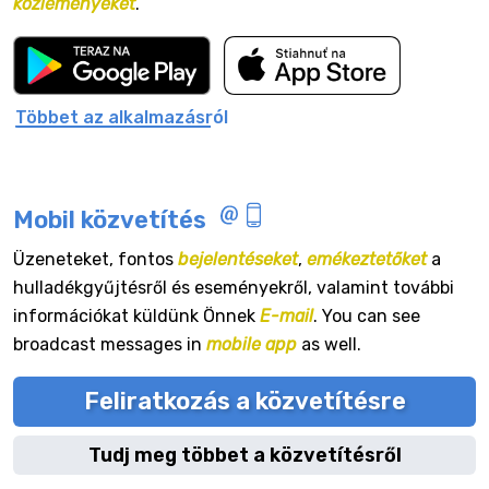
közleményeket
.
Többet az alkalmazásról
Mobil közvetítés
Üzeneteket, fontos
bejelentéseket
,
emékeztetőket
a
hulladékgyűjtésről és eseményekről, valamint további
információkat küldünk Önnek
E-mail
. You can see
broadcast messages in
mobile app
as well.
Feliratkozás a közvetítésre
Tudj meg többet a közvetítésről