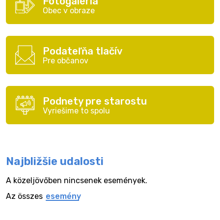
Fotogaléria
Obec v obraze
Podateľňa tlačív
Pre občanov
Podnety pre starostu
Vyriešime to spolu
Najbližšie udalosti
A közeljövőben nincsenek események.
Az összes
esemény