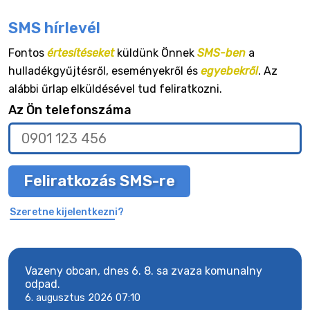
SMS hírlevél
Fontos
értesítéseket
küldünk Önnek
SMS-ben
a
hulladékgyűjtésről, eseményekről és
egyebekről
. Az
alábbi űrlap elküldésével tud feliratkozni.
Az Ön telefonszáma
Feliratkozás SMS-re
Szeretne kijelentkezni?
Vazeny obcan, dnes 6. 8. sa zvaza komunalny
Vaze
odpad.
odpa
6. augusztus 2026 07:10
6. a