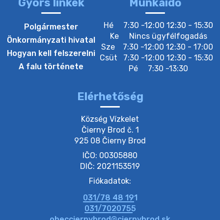
Gyors linkek
Munkaidő
20. július 2026 12:40
Hé
7:30 -12:00 12:30 - 15:30
Polgármester
Ke
Nincs ügyfélfogadás
Önkormányzati hivatal
Sze
7:30 -12:00 12:30 - 17:00
20. július 2026 12:38
Hogyan kell felszerelni
Csüt
7:30 -12:00 12:30 - 15:30
A falu története
Pé
7:30 -13:30
20. július 2026 11:54
Elérhetőség
20. július 2026 11:53
Község Vízkelet

Čierny Brod č. 1

925 08 Čierny Brod
20. július 2026 11:51
IČO: 00305880
DIČ: 2021153519
20. július 2026 11:48
Fiókadatok:
031/78 48 191
20. július 2026 11:31
031/7020755
obecciernybrod@ciernybrod.sk