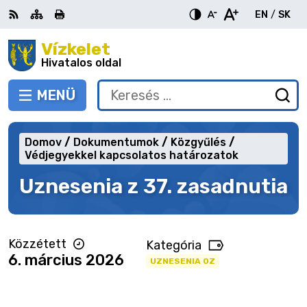
Ugrás
EN
/
SK
a
Switch
Nyel
tartalomra
Vízkelet
RSS
Oldaltérkép
Nyomtatás
Növekszik
Kisebb
Nagyobb
languag
vált
kontraszt
betűméret
betűméret
Hivatalos oldal
to
erre
English
Slov
MENÜ
VÁLTÁS
Keresés:
Ny
be
a
Domov
Dokumentumok
Közgyűlés
ke
Védjegyekkel kapcsolatos határozatok
űr
Uznesenia z 37. zasadnutia
Közzétett
Kategória
6. március 2026
UZNESENIA OZ