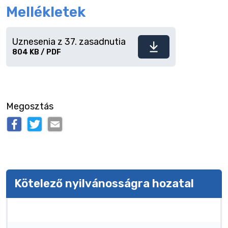
Mellékletek
Uznesenia z 37. zasadnutia
Fájl
804 KB / PDF
letöltése
Megosztás
Kötelező nyilvánosságra hozatal
Kötelező nyilvánosságra hozatal