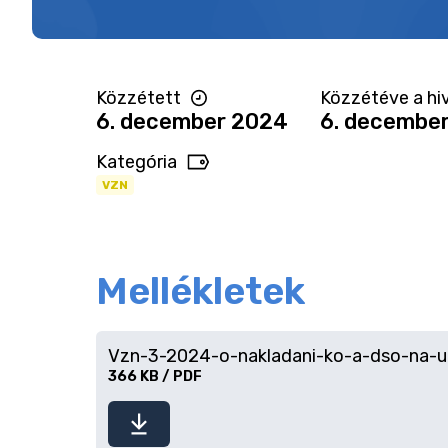
Közzétett
Közzétéve a hiv
6. december 2024
6. decembe
Kategória
VZN
Mellékletek
Vzn-3-2024-o-nakladani-ko-a-dso-na-u
366 KB / PDF
Fájl
letöltése