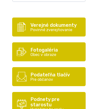
Verejné dokumenty
Povinné zverejňovanie
Fotogaléria
Obec v obraze
Podateľňa tlačív
Pre občanov
Podnety pre
starostu