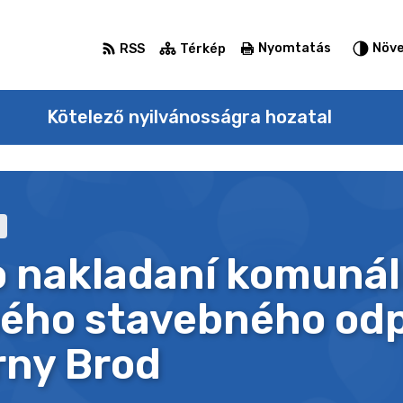
Nyomtatás
Növe
RSS
Térkép
Kötelező nyilvánosságra hozatal
o nakladaní komuná
ného stavebného od
rny Brod