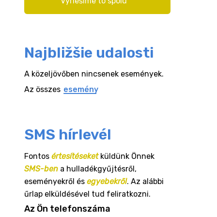
Vyriešime to spolu
Najbližšie udalosti
A közeljövőben nincsenek események.
Az összes
esemény
SMS hírlevél
Fontos
értesítéseket
küldünk Önnek
SMS-ben
a hulladékgyűjtésről,
eseményekről és
egyebekről
. Az alábbi
űrlap elküldésével tud feliratkozni.
Az Ön telefonszáma