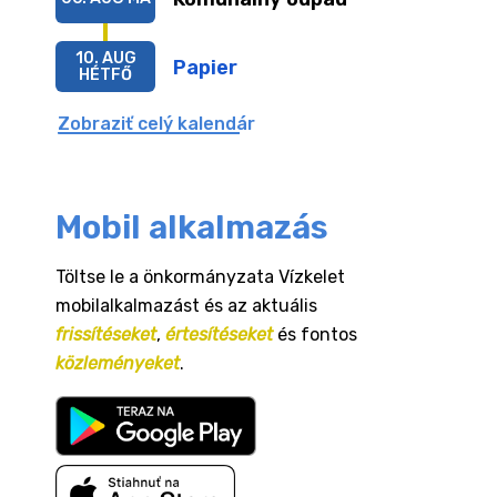
10. AUG
Papier
HÉTFŐ
Zobraziť celý kalendár
Mobil alkalmazás
Töltse le a önkormányzata Vízkelet
mobilalkalmazást és az aktuális
frissítéseket
,
értesítéseket
és fontos
közleményeket
.