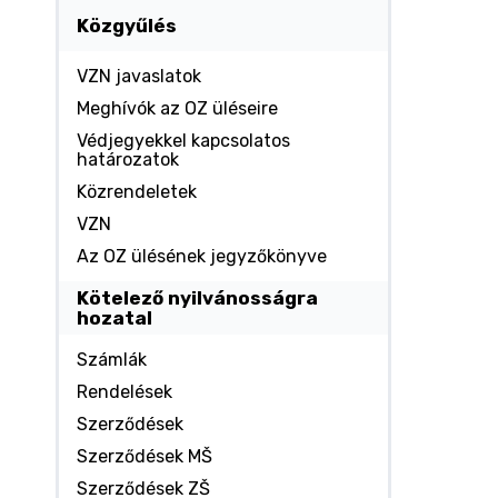
Közgyűlés
VZN javaslatok
Meghívók az OZ üléseire
Védjegyekkel kapcsolatos
határozatok
Közrendeletek
VZN
Az OZ ülésének jegyzőkönyve
Kötelező nyilvánosságra
hozatal
Számlák
Rendelések
Szerződések
Szerződések MŠ
Szerződések ZŠ