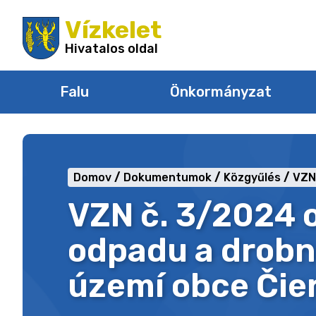
Ugrás
Vízkelet
a
tartalomra
Hivatalos oldal
Falu
Önkormányzat
Domov
Dokumentumok
Közgyűlés
VZN
VZN č. 3/2024 
odpadu a drob
území obce Čie