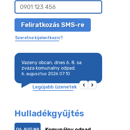
Feliratkozás SMS-re
Szeretne kijelentkezni?
8. sa
Vazeny obcan, dnes 6. 8. sa
Vazeny obcan, d
 odpad.
zvaza komunalny odpad.
zvaza komunaln
6. augusztus 2026 07:10
6. augusztus 202
Legújabb üzenetek
Hulladékgyűjtés
Komunálny odpad
06. AUG
MA