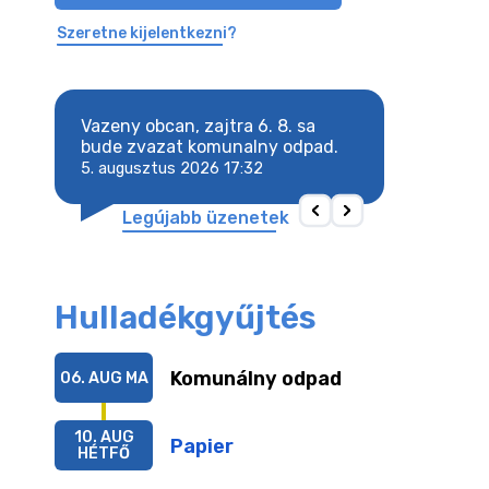
Szeretne kijelentkezni?
. sa
Vazeny obcan, zajtra 6. 8. sa
Vazeny obcan, za
bude zvazat komunalny odpad.
bude zvazat ko
5. augusztus 2026 17:32
5. augusztus 202
Legújabb üzenetek
Hulladékgyűjtés
Komunálny odpad
06. AUG
MA
10. AUG
Papier
HÉTFŐ