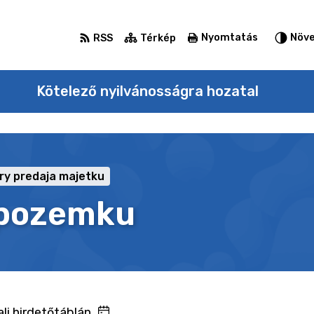
Nyomtatás
Növe
RSS
Térkép
Kötelező nyilvánosságra hozatal
y predaja majetku
 pozemku
li hirdetőtáblán