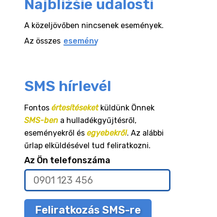
Najbližšie udalosti
A közeljövőben nincsenek események.
Az összes
esemény
SMS hírlevél
Fontos
értesítéseket
küldünk Önnek
SMS-ben
a hulladékgyűjtésről,
eseményekről és
egyebekről
. Az alábbi
űrlap elküldésével tud feliratkozni.
Az Ön telefonszáma
Feliratkozás SMS-re