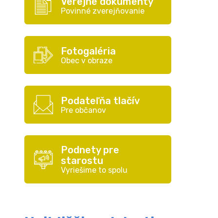
Verejné dokumenty
Povinné zverejňovanie
Fotogaléria
Obec v obraze
Podateľňa tlačív
Pre občanov
Podnety pre
starostu
Vyriešime to spolu