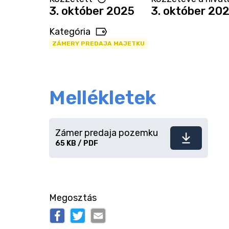
3. október 2025
3. október 20
Kategória
ZÁMERY PREDAJA MAJETKU
Mellékletek
Zámer predaja pozemku
Fájl
65 KB / PDF
letöltése
Megosztás