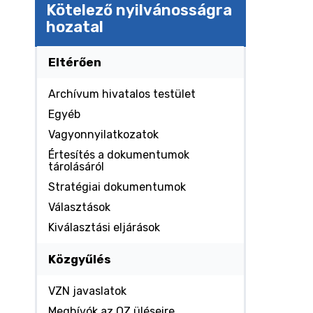
Kötelező nyilvánosságra
hozatal
Eltérően
Archívum hivatalos testület
Egyéb
Vagyonnyilatkozatok
Értesítés a dokumentumok
tárolásáról
Stratégiai dokumentumok
Választások
Kiválasztási eljárások
Közgyűlés
VZN javaslatok
Meghívók az OZ üléseire