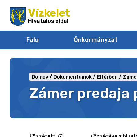
Ugrás
Vízkelet
a
tartalomra
Hivatalos oldal
Falu
Önkormányzat
Domov
Dokumentumok
Eltérően
Zámer
Zámer predaja
Közzétett
Közzétéve a hivata