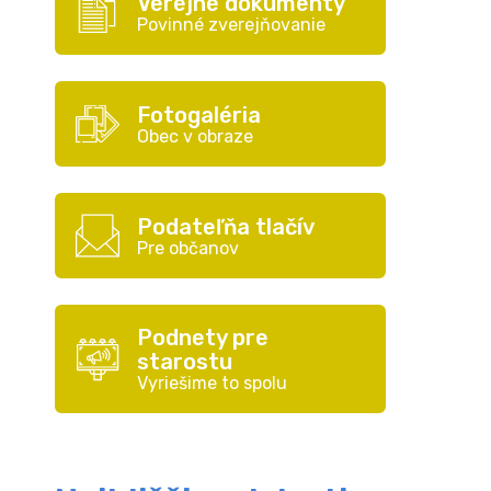
Verejné dokumenty
Povinné zverejňovanie
Fotogaléria
Obec v obraze
Podateľňa tlačív
Pre občanov
Podnety pre
starostu
Vyriešime to spolu