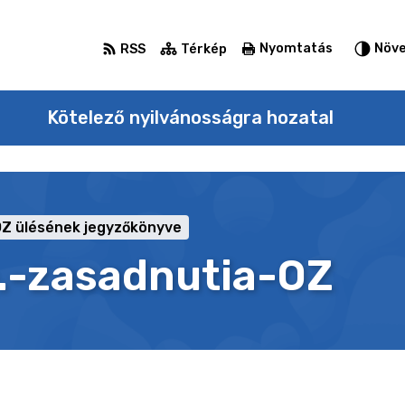
Nyomtatás
Növe
RSS
Térkép
Kötelező nyilvánosságra hozatal
OZ ülésének jegyzőkönyve
.-zasadnutia-OZ