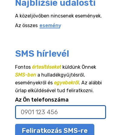
Najbližšie udalosti
A közeljövőben nincsenek események.
Az összes
esemény
SMS hírlevél
Fontos
értesítéseket
küldünk Önnek
SMS-ben
a hulladékgyűjtésről,
eseményekről és
egyebekről
. Az alábbi
űrlap elküldésével tud feliratkozni.
Az Ön telefonszáma
Feliratkozás SMS-re