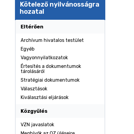
Kötelező nyilvánosságra
hozatal
Eltérően
Archívum hivatalos testület
Egyéb
Vagyonnyilatkozatok
Értesítés a dokumentumok
tárolásáról
Stratégiai dokumentumok
Választások
Kiválasztási eljárások
Közgyűlés
VZN javaslatok
Meghívók az OZ üléseire