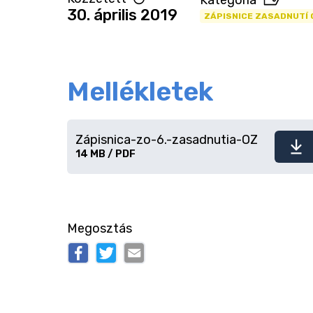
Kategória
30. április 2019
ZÁPISNICE ZASADNUTÍ 
Mellékletek
Zápisnica-zo-6.-zasadnutia-OZ
Fájl
14 MB / PDF
letöltése
Megosztás