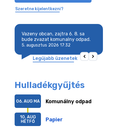
Szeretne kijelentkezni?
. sa
Vazeny obcan, zajtra 6. 8. sa
Vazeny obcan, za
bude zvazat komunalny odpad.
bude zvazat ko
5. augusztus 2026 17:32
5. augusztus 202
Legújabb üzenetek
Hulladékgyűjtés
Komunálny odpad
06. AUG
MA
10. AUG
Papier
HÉTFŐ