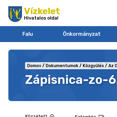
Ugrás
Vízkelet
a
tartalomra
Hivatalos oldal
Falu
Önkormányzat
Domov
Dokumentumok
Közgyűlés
Az 
Zápisnica-zo-6
Közzétett