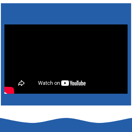
31. július 2026 07:01
5. augusztus 2026 15:30
6. augusztus 2026 05:00
4. augusztus 2026 15:30
5. augusztus 2026 05:00
2. augusztus 2026 15:30
3. augusztus 2026 05:00