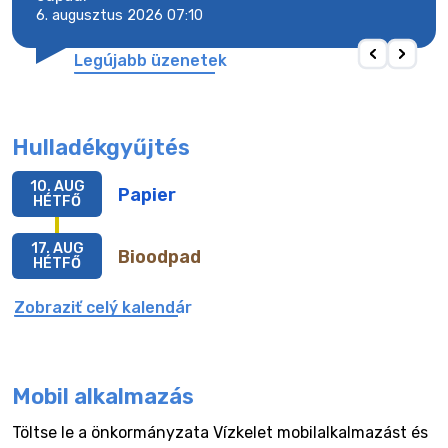
6. augusztus 2026 07:10
6. a
Legújabb üzenetek
Hulladékgyűjtés
10. AUG
Papier
HÉTFŐ
17. AUG
Bioodpad
HÉTFŐ
Zobraziť celý kalendár
Mobil alkalmazás
Töltse le a önkormányzata Vízkelet mobilalkalmazást és