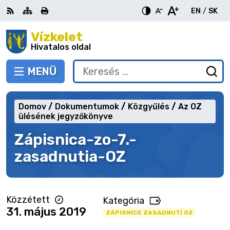
Ugrás
EN
/
SK
a
Switch
Nyel
tartalomra
Vízkelet
RSS
Oldaltérkép
Nyomtatás
Növekszik
Kisebb
Nagyobb
languag
vált
kontraszt
betűméret
betűméret
Hivatalos oldal
to
erre
English
Slov
MENÜ
VÁLTÁS
Keresés:
Ny
be
a
Domov
Dokumentumok
Közgyűlés
Az OZ
ke
ülésének jegyzőkönyve
űr
Zápisnica-zo-7.-
zasadnutia-OZ
Közzétett
Kategória
31. május 2019
ZÁPISNICE ZASADNUTÍ OZ