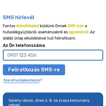
SMS hírlevél
Fontos
értesítéseket
küldünk Önnek
SMS-ben
a
hulladékgyűjtésről, eseményekről és
egyebekről
. Az
alábbi űrlap elküldésével tud feliratkozni.
Az Ön telefonszáma
Feliratkozás SMS-re
Szeretne kijelentkezni?
Vazeny obcan, dnes 6. 8. sa zvaza komunalny
Vaze
odpad.
odpa