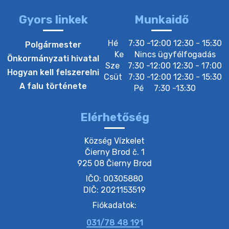
Gyors linkek
Munkaidő
22. július 2026 16:26
Hé
7:30 -12:00 12:30 - 15:30
Polgármester
Ke
Nincs ügyfélfogadás
Önkormányzati hivatal
Sze
7:30 -12:00 12:30 - 17:00
20. július 2026 12:40
Hogyan kell felszerelni
Csüt
7:30 -12:00 12:30 - 15:30
A falu története
Pé
7:30 -13:30
20. július 2026 12:38
Elérhetőség
20. július 2026 11:54
Község Vízkelet

Čierny Brod č. 1

925 08 Čierny Brod
20. július 2026 11:53
IČO: 00305880
DIČ: 2021153519
20. július 2026 11:51
Fiókadatok:
031/78 48 191