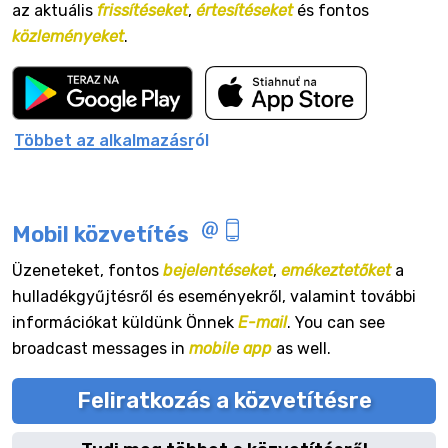
az aktuális
frissítéseket
,
értesítéseket
és fontos
közleményeket
.
Többet az alkalmazásról
Mobil közvetítés
Üzeneteket, fontos
bejelentéseket
,
emékeztetőket
a
hulladékgyűjtésről és eseményekről, valamint további
információkat küldünk Önnek
E-mail
. You can see
broadcast messages in
mobile app
as well.
Feliratkozás a közvetítésre