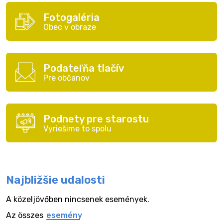
Fotogaléria
Obec v obraze
Podateľňa tlačív
Pre občanov
Podnety pre starostu
Vyriešime to spolu
Najbližšie udalosti
A közeljövőben nincsenek események.
Az összes
esemény