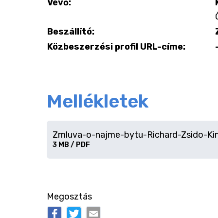
Vevő:
Beszállító:
Közbeszerzési profil URL-címe:
Mellékletek
Zmluva-o-najme-bytu-Richard-Zsido-Ki
Fájl
3 MB / PDF
letöltése
Megosztás