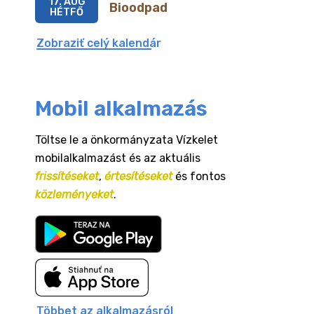
17. AUG
Bioodpad
HÉTFŐ
Zobraziť celý kalendár
Mobil alkalmazás
Töltse le a önkormányzata Vízkelet
mobilalkalmazást és az aktuális
frissítéseket
,
értesítéseket
és fontos
közleményeket
.
Többet az alkalmazásról