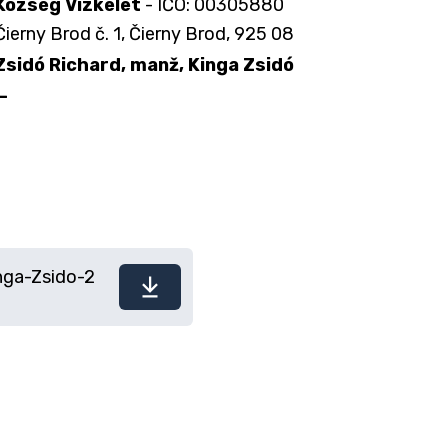
Község Vízkelet
- IČO: 00305880
Čierny Brod č. 1, Čierny Brod, 925 08
Zsidó Richard, manž, Kinga Zsidó
—
nga-Zsido-2