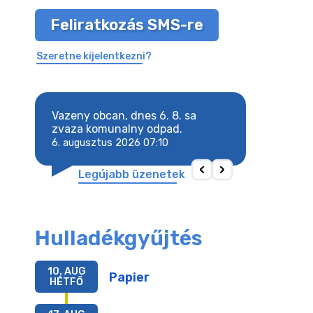
Feliratkozás SMS-re
Szeretne kijelentkezni?
8. sa
Vazeny obcan, dnes 6. 8. sa
Vazeny obcan, d
 odpad.
zvaza komunalny odpad.
zvaza komunaln
6. augusztus 2026 07:10
6. augusztus 202
Legújabb üzenetek
Hulladékgyűjtés
10. AUG
Papier
HÉTFŐ