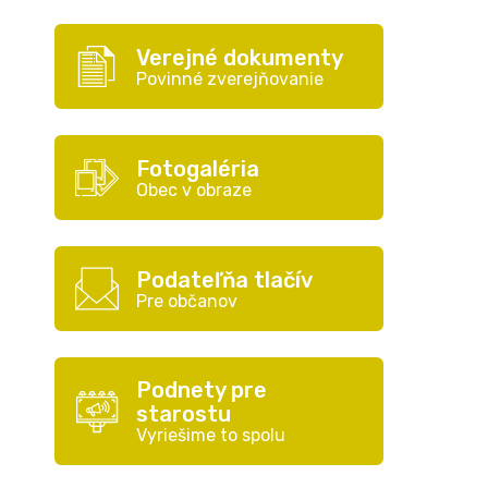
Verejné dokumenty
Povinné zverejňovanie
Fotogaléria
Obec v obraze
Podateľňa tlačív
Pre občanov
Podnety pre
starostu
Vyriešime to spolu