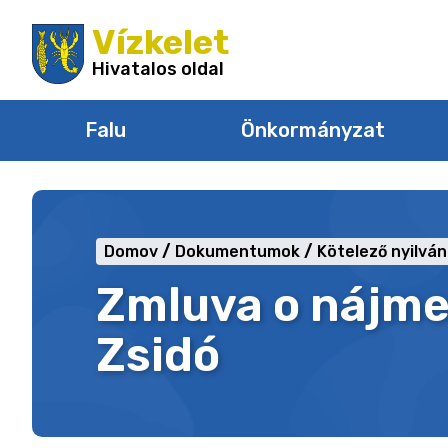
Ugrás
Vízkelet
a
tartalomra
Hivatalos oldal
Falu
Önkormányzat
Domov
Dokumentumok
Kötelező nyilvá
Zmluva o nájme 
Zsidó