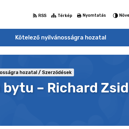
Nyomtatás
Növe
RSS
Térkép
Kötelező nyilvánosságra hozatal
nosságra hozatal
Szerződések
bytu – Richard Zsid