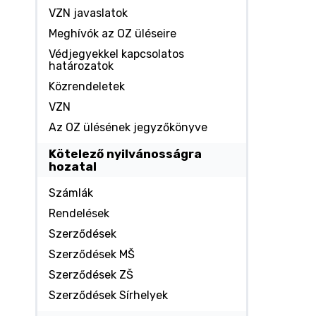
VZN javaslatok
Meghívók az OZ üléseire
Védjegyekkel kapcsolatos
határozatok
Közrendeletek
VZN
Az OZ ülésének jegyzőkönyve
Kötelező nyilvánosságra
hozatal
Számlák
Rendelések
Szerződések
Szerződések MŠ
Szerződések ZŠ
Szerződések Sírhelyek