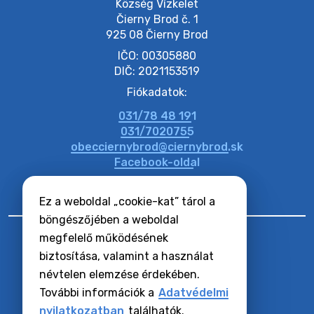
Község Vízkelet

Čierny Brod č. 1

925 08 Čierny Brod
20. július 2026 11:51
IČO: 00305880
DIČ: 2021153519
20. július 2026 11:48
Fiókadatok:
031/78 48 191
20. július 2026 11:31
031/7020755
obecciernybrod@ciernybrod.sk
Facebook-oldal
Ez a weboldal „cookie-kat” tárol a
böngészőjében a weboldal
megfelelő működésének
biztosítása, valamint a használat
névtelen elemzése érdekében.
RSS hírcsatornák
Oldaltérkép
További információk a
Adatvédelmi
Hozzáférhetőségi nyilatkozat
nyilatkozatban
találhatók.