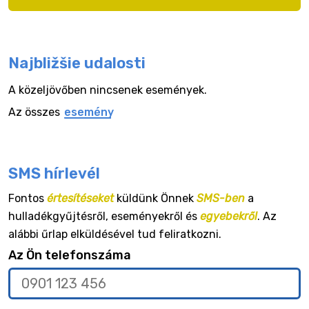
Najbližšie udalosti
A közeljövőben nincsenek események.
Az összes
esemény
SMS hírlevél
Fontos
értesítéseket
küldünk Önnek
SMS-ben
a
hulladékgyűjtésről, eseményekről és
egyebekről
. Az
alábbi űrlap elküldésével tud feliratkozni.
Az Ön telefonszáma