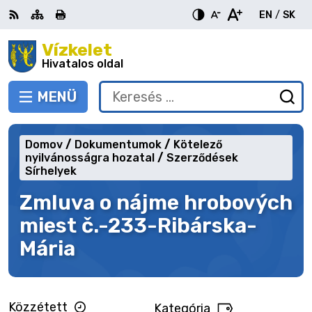
Ugrás
EN
/
SK
a
Switch
Nyel
tartalomra
Vízkelet
RSS
Oldaltérkép
Nyomtatás
Növekszik
Kisebb
Nagyobb
languag
vált
kontraszt
betűméret
betűméret
Hivatalos oldal
to
erre
English
Slov
MENÜ
VÁLTÁS
Keresés:
Ny
be
a
Domov
Dokumentumok
Kötelező
ke
nyilvánosságra hozatal
Szerződések
űr
Sírhelyek
Zmluva o nájme hrobových
miest č.-233-Ribárska-
Mária
Közzétett
Kategória