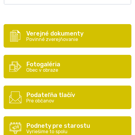
Verejné dokumenty
Povinné zverejňovanie
Fotogaléria
Obec v obraze
Podateľňa tlačív
Pre občanov
Podnety pre starostu
Vyriešime to spolu