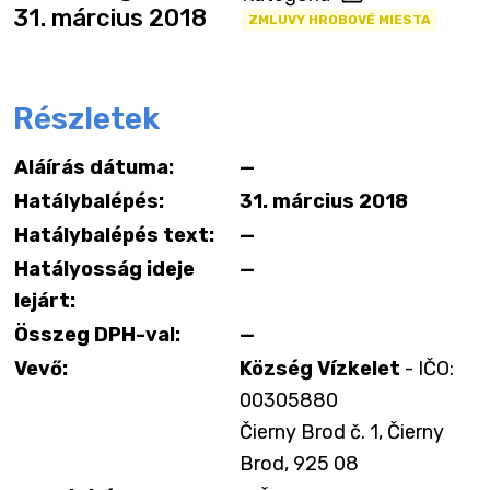
31. március 2018
ZMLUVY HROBOVÉ MIESTA
Részletek
Aláírás dátuma:
—
Hatálybalépés:
31. március 2018
Hatálybalépés text:
—
Hatályosság ideje
—
lejárt:
Összeg DPH-val:
—
Vevő:
Község Vízkelet
- IČO:
00305880
Čierny Brod č. 1, Čierny
Brod, 925 08