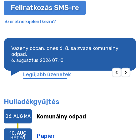
Feliratkozás SMS-re
Szeretne kijelentkezni?
Vazeny obcan, dnes 6. 8. sa zvaza komunalny
Vaze
odpad.
odpa
6. augusztus 2026 07:10
6. a
Legújabb üzenetek
Hulladékgyűjtés
Komunálny odpad
06. AUG
MA
10. AUG
Papier
HÉTFŐ