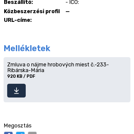
Beszállító:
- IČO:
Közbeszerzési profil
—
URL-címe:
Mellékletek
Zmluva o nájme hrobových miest č.-233-
Ribárska-Mária
920 KB / PDF
Fájl
letöltése
Megosztás