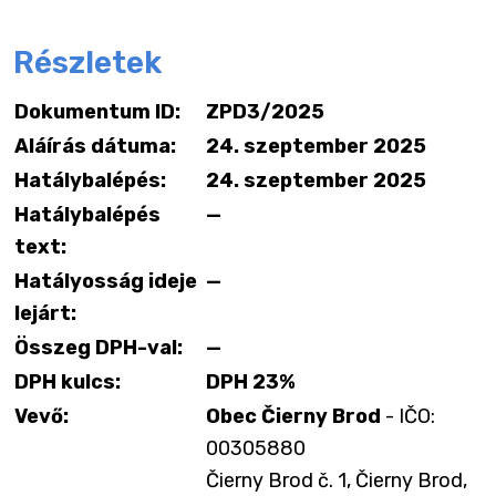
Részletek
Dokumentum ID:
ZPD3/2025
Aláírás dátuma:
24. szeptember 2025
Hatálybalépés:
24. szeptember 2025
Hatálybalépés
—
text:
Hatályosság ideje
—
lejárt:
Összeg DPH-val:
—
DPH kulcs:
DPH 23%
Vevő:
Obec Čierny Brod
- IČO:
00305880
Čierny Brod č. 1, Čierny Brod,