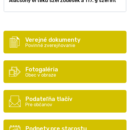
Alacsony értékű szerződések a 117. § szerint
Verejné dokumenty
Povinné zverejňovanie
Fotogaléria
Obec v obraze
Podateľňa tlačív
Pre občanov
Podnety pre starostu