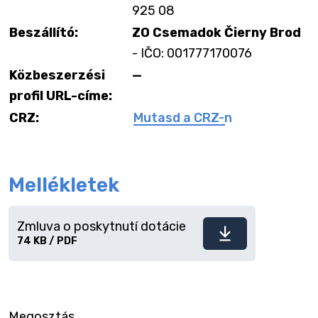
925 08
Beszállító:
ZO Csemadok Čierny Brod
- IČO: 001777170076
Közbeszerzési
—
profil URL-címe:
CRZ:
Mutasd a CRZ-n
Mellékletek
Zmluva o poskytnutí dotácie
Fájl
74 KB / PDF
letöltése
Megosztás