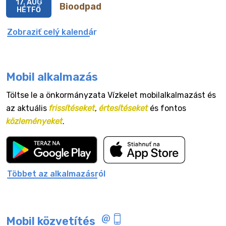
17. AUG
Bioodpad
HÉTFŐ
Zobraziť celý kalendár
Mobil alkalmazás
Töltse le a önkormányzata Vízkelet mobilalkalmazást és
az aktuális
frissítéseket
,
értesítéseket
és fontos
közleményeket
.
Többet az alkalmazásról
Mobil közvetítés