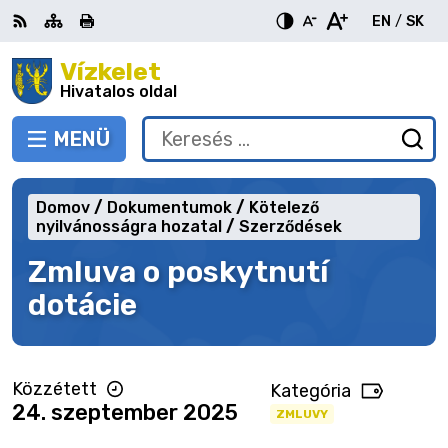
Ugrás
EN
/
SK
a
Switch
Nyel
tartalomra
Vízkelet
RSS
Oldaltérkép
Nyomtatás
Növekszik
Kisebb
Nagyobb
languag
vált
kontraszt
betűméret
betűméret
Hivatalos oldal
to
erre
English
Slov
MENÜ
VÁLTÁS
Keresés:
Ny
be
a
Domov
Dokumentumok
Kötelező
ke
nyilvánosságra hozatal
Szerződések
űr
Zmluva o poskytnutí
dotácie
Közzétett
Kategória
24. szeptember 2025
ZMLUVY