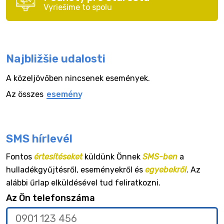
Vyriešime to spolu
Najbližšie udalosti
A közeljövőben nincsenek események.
Az összes
esemény
SMS hírlevél
Fontos
értesítéseket
küldünk Önnek
SMS-ben
a
hulladékgyűjtésről, eseményekről és
egyebekről
. Az
alábbi űrlap elküldésével tud feliratkozni.
Az Ön telefonszáma