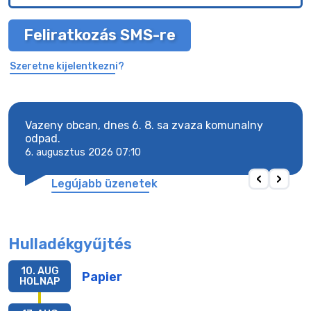
Feliratkozás SMS-re
Szeretne kijelentkezni?
Vazeny obcan, dnes 6. 8. sa zvaza komunalny
Vaze
odpad.
odpa
6. augusztus 2026 07:10
6. a
Legújabb üzenetek
Hulladékgyűjtés
10. AUG
Papier
HOLNAP