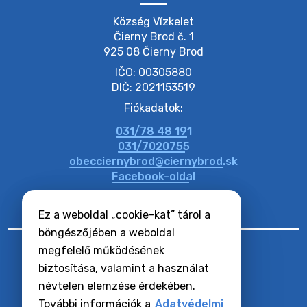
20. július 2026 11:54
Község Vízkelet

Čierny Brod č. 1

925 08 Čierny Brod
20. július 2026 11:53
IČO: 00305880
DIČ: 2021153519
20. július 2026 11:51
Fiókadatok:
031/78 48 191
20. július 2026 11:48
031/7020755
obecciernybrod@ciernybrod.sk
Facebook-oldal
Ez a weboldal „cookie-kat” tárol a
böngészőjében a weboldal
megfelelő működésének
biztosítása, valamint a használat
névtelen elemzése érdekében.
RSS hírcsatornák
Oldaltérkép
További információk a
Adatvédelmi