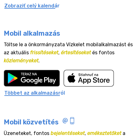
Zobraziť celý kalendár
Mobil alkalmazás
Töltse le a önkormányzata Vízkelet mobilalkalmazást és
az aktuális
frissítéseket
,
értesítéseket
és fontos
közleményeket
.
Többet az alkalmazásról
Mobil közvetítés
Üzeneteket, fontos
bejelentéseket
,
emékeztetőket
a