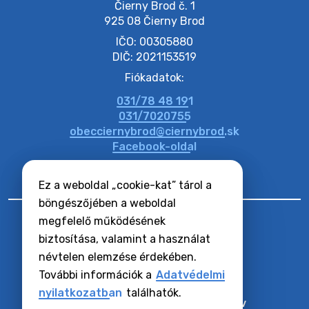
Čierny Brod č. 1

925 08 Čierny Brod
20. július 2026 11:53
IČO: 00305880
DIČ: 2021153519
20. július 2026 11:51
Fiókadatok:
031/78 48 191
20. július 2026 11:48
031/7020755
obecciernybrod@ciernybrod.sk
Facebook-oldal
Ez a weboldal „cookie-kat” tárol a
böngészőjében a weboldal
megfelelő működésének
biztosítása, valamint a használat
névtelen elemzése érdekében.
RSS hírcsatornák
Oldaltérkép
További információk a
Adatvédelmi
Hozzáférhetőségi nyilatkozat
nyilatkozatban
találhatók.
Zásady ochrany osobných údajov