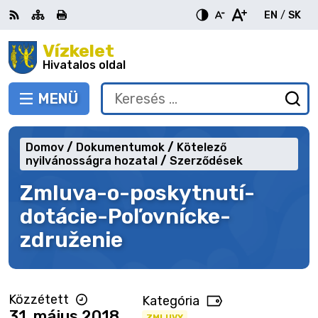
Ugrás
EN
/
SK
a
Switch
Nyel
tartalomra
Vízkelet
RSS
Oldaltérkép
Nyomtatás
Növekszik
Kisebb
Nagyobb
languag
vált
kontraszt
betűméret
betűméret
Hivatalos oldal
to
erre
English
Slov
MENÜ
VÁLTÁS
Keresés:
Ny
be
a
Domov
Dokumentumok
Kötelező
ke
nyilvánosságra hozatal
Szerződések
űr
Zmluva-o-poskytnutí-
dotácie-Poľovnícke-
združenie
Közzétett
Kategória
31. május 2018
ZMLUVY