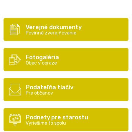
Verejné dokumenty
Povinné zverejňovanie
Fotogaléria
Obec v obraze
Podateľňa tlačív
Pre občanov
Podnety pre starostu
Vyriešime to spolu