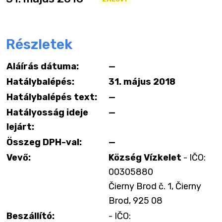
Részletek
Aláírás dátuma:
—
Hatálybalépés:
31. május 2018
Hatálybalépés text:
—
Hatályosság ideje
—
lejárt:
Összeg DPH-val:
—
Vevő:
Község Vízkelet
- IČO:
00305880
Čierny Brod č. 1, Čierny
Brod, 925 08
Beszállító:
- IČO: