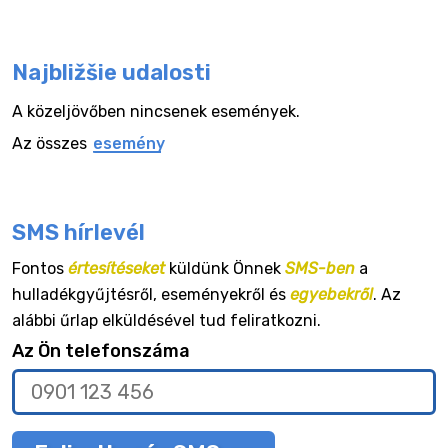
Najbližšie udalosti
A közeljövőben nincsenek események.
Az összes
esemény
SMS hírlevél
Fontos
értesítéseket
küldünk Önnek
SMS-ben
a
hulladékgyűjtésről, eseményekről és
egyebekről
. Az
alábbi űrlap elküldésével tud feliratkozni.
Az Ön telefonszáma