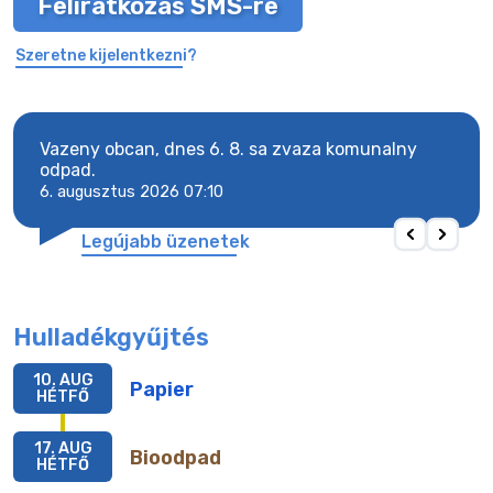
Feliratkozás SMS-re
Szeretne kijelentkezni?
Vazeny obcan, dnes 6. 8. sa zvaza komunalny
Vaze
odpad.
odpa
6. augusztus 2026 07:10
6. a
Legújabb üzenetek
Hulladékgyűjtés
10. AUG
Papier
HÉTFŐ
17. AUG
Bioodpad
HÉTFŐ