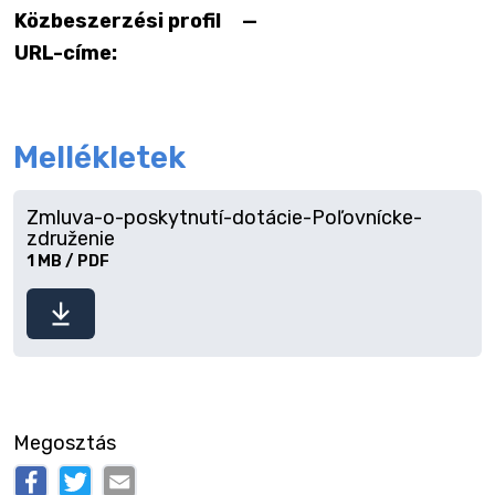
Közbeszerzési profil
—
URL-címe:
Mellékletek
Zmluva-o-poskytnutí-dotácie-Poľovnícke-
združenie
1 MB / PDF
Fájl
letöltése
Megosztás