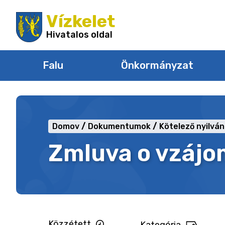
Ugrás
Vízkelet
a
tartalomra
Hivatalos oldal
Falu
Önkormányzat
Domov
Dokumentumok
Kötelező nyilvá
Zmluva o vzájo
Közzétett