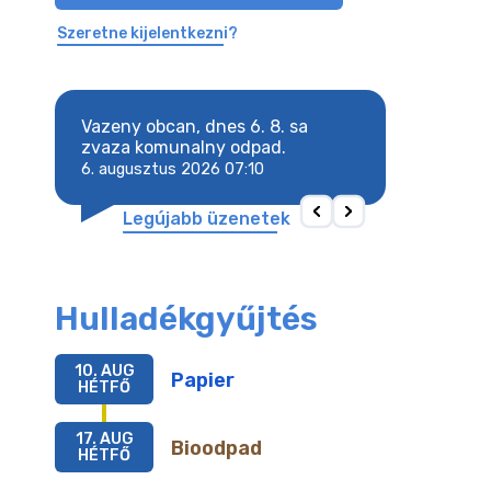
Szeretne kijelentkezni?
8. sa
Vazeny obcan, dnes 6. 8. sa
Vazeny obcan, d
 odpad.
zvaza komunalny odpad.
zvaza komunaln
6. augusztus 2026 07:10
6. augusztus 202
Legújabb üzenetek
Hulladékgyűjtés
10. AUG
Papier
HÉTFŐ
17. AUG
Bioodpad
HÉTFŐ