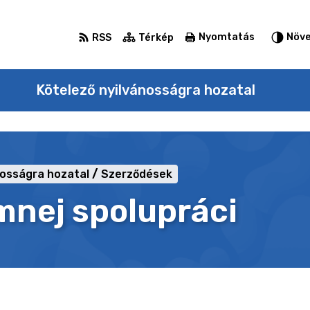
Nyomtatás
Növe
RSS
Térkép
Kötelező nyilvánosságra hozatal
nosságra hozatal
Szerződések
mnej spolupráci