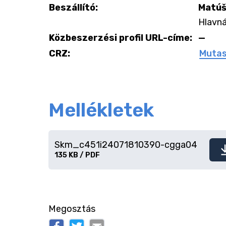
Beszállító:
Matúš
Hlavná
Közbeszerzési profil URL-címe:
—
CRZ:
Mutas
Mellékletek
Skm_c451i24071810390-cgga04
Fájl
135 KB / PDF
letöltése
Megosztás