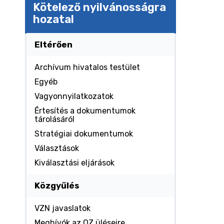
Kötelező nyilvánosságra
hozatal
Eltérően
Archívum hivatalos testület
Egyéb
Vagyonnyilatkozatok
Értesítés a dokumentumok
tárolásáról
Stratégiai dokumentumok
Választások
Kiválasztási eljárások
Közgyűlés
VZN javaslatok
Meghívók az OZ üléseire