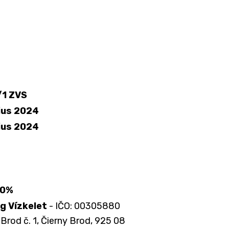
1 ZVS
lius 2024
lius 2024
20%
g Vízkelet
- IČO: 00305880
 Brod č. 1, Čierny Brod, 925 08