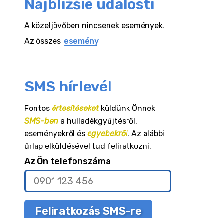
Najbližšie udalosti
A közeljövőben nincsenek események.
Az összes
esemény
SMS hírlevél
Fontos
értesítéseket
küldünk Önnek
SMS-ben
a hulladékgyűjtésről,
eseményekről és
egyebekről
. Az alábbi
űrlap elküldésével tud feliratkozni.
Az Ön telefonszáma
Feliratkozás SMS-re