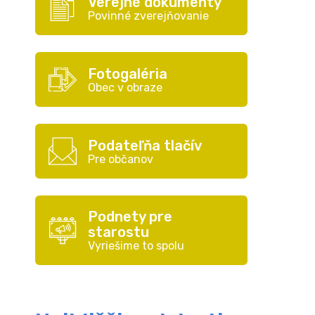
Verejné dokumenty
Povinné zverejňovanie
Fotogaléria
Obec v obraze
Podateľňa tlačív
Pre občanov
Podnety pre
starostu
Vyriešime to spolu