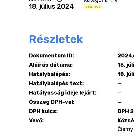
Kategória
18. július 2024
ZMLUVY
Részletek
Dokumentum ID:
2024/
Aláírás dátuma:
16. jú
Hatálybalépés:
18. jú
Hatálybalépés text:
—
Hatályosság ideje lejárt:
—
Összeg DPH-val:
—
DPH kulcs:
DPH 
Vevő:
Közsé
Čierny