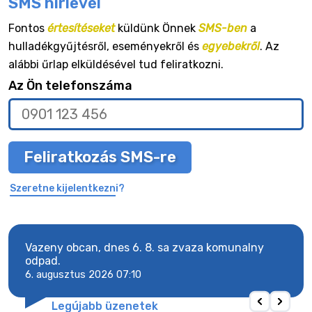
SMS hírlevél
Fontos
értesítéseket
küldünk Önnek
SMS-ben
a
hulladékgyűjtésről, eseményekről és
egyebekről
. Az
alábbi űrlap elküldésével tud feliratkozni.
Az Ön telefonszáma
Feliratkozás SMS-re
Szeretne kijelentkezni?
Vazeny obcan, dnes 6. 8. sa zvaza komunalny
Vaze
odpad.
odpa
6. augusztus 2026 07:10
6. a
Legújabb üzenetek