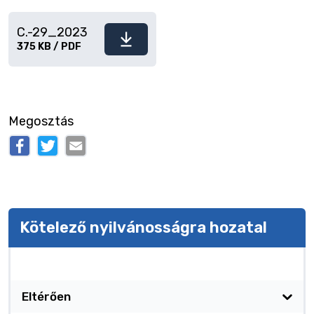
C.-29_2023
Fájl
375 KB / PDF
letöltése
Megosztás
Kötelező nyilvánosságra hozatal
Kötelező nyilvánosságra hozatal
Eltérően