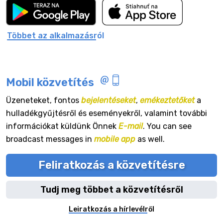
Többet az alkalmazásról
Mobil közvetítés
Üzeneteket, fontos
bejelentéseket
,
emékeztetőket
a
hulladékgyűjtésről és eseményekről, valamint további
információkat küldünk Önnek
E-mail
. You can see
broadcast messages in
mobile app
as well.
Feliratkozás a közvetítésre
Tudj meg többet a közvetítésről
Leiratkozás a hírlevélről