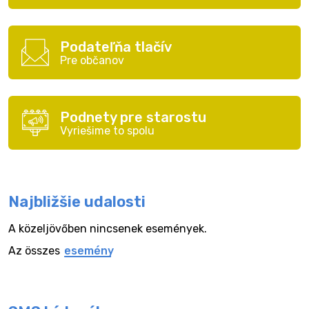
Podateľňa tlačív
Pre občanov
Podnety pre starostu
Vyriešime to spolu
Najbližšie udalosti
A közeljövőben nincsenek események.
Az összes
esemény