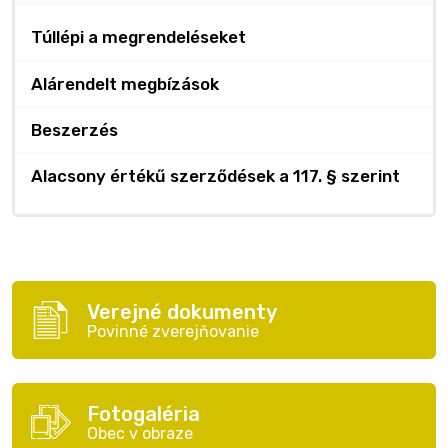
Túllépi a megrendeléseket
Alárendelt megbízások
Beszerzés
Alacsony értékű szerződések a 117. § szerint
Verejné dokumenty
Povinné zverejňovanie
Fotogaléria
Obec v obraze