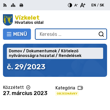
Ugrás
EN
/
SK
a
Switch
Nyel
tartalomra
Vízkelet
RSS
Oldaltérkép
Nyomtatás
Növekszik
Kisebb
Nagyobb
languag
vált
kontraszt
betűméret
betűméret
Hivatalos oldal
to
erre
English
Slov
MENÜ
VÁLTÁS
Keresés:
Ny
be
a
Domov
Dokumentumok
Kötelező
ke
nyilvánosságra hozatal
Rendelések
űr
č. 29/2023
Közzétett
Kategória
27. március 2023
OBJEDNÁVKY