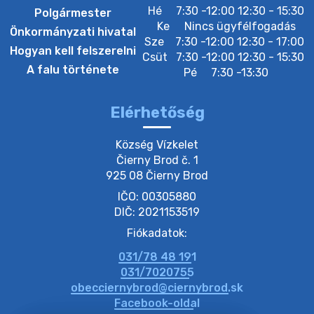
Hé
7:30 -12:00 12:30 - 15:30
Polgármester
Ke
Nincs ügyfélfogadás
Önkormányzati hivatal
Sze
7:30 -12:00 12:30 - 17:00
20. július 2026 12:40
Hogyan kell felszerelni
Csüt
7:30 -12:00 12:30 - 15:30
A falu története
Pé
7:30 -13:30
20. július 2026 12:38
Elérhetőség
20. július 2026 11:54
Község Vízkelet

Čierny Brod č. 1

925 08 Čierny Brod
20. július 2026 11:53
IČO: 00305880
DIČ: 2021153519
20. július 2026 11:51
Fiókadatok:
031/78 48 191
20. július 2026 11:48
031/7020755
obecciernybrod@ciernybrod.sk
Facebook-oldal