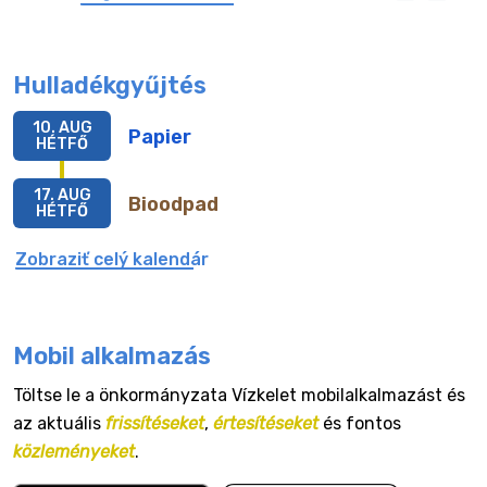
Hulladékgyűjtés
10. AUG
Papier
HÉTFŐ
17. AUG
Bioodpad
HÉTFŐ
Zobraziť celý kalendár
Mobil alkalmazás
Töltse le a önkormányzata Vízkelet mobilalkalmazást és
az aktuális
frissítéseket
,
értesítéseket
és fontos
közleményeket
.