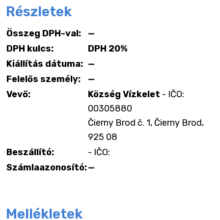
Részletek
Összeg DPH-val:
—
DPH kulcs:
DPH 20%
Kiállítás dátuma:
—
Felelős személy:
—
Vevő:
Község Vízkelet
- IČO:
00305880
Čierny Brod č. 1, Čierny Brod,
925 08
Beszállító:
- IČO:
Számlaazonosító:
—
Mellékletek