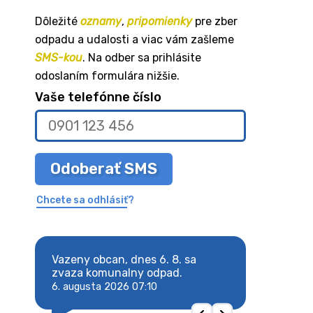
Dôležité
oznamy
,
pripomienky
pre zber
odpadu a udalosti a viac vám zašleme
SMS-kou
. Na odber sa prihlásite
odoslaním formulára nižšie.
Vaše telefónne číslo
Odoberať SMS
Chcete sa odhlásiť?
8. sa
Vazeny obcan, dnes 6. 8. sa
Vazeny obcan, d
 odpad.
zvaza komunalny odpad.
zvaza komunaln
6. augusta 2026 07:10
6. augusta 2026 