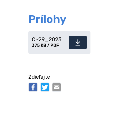
Prílohy
C.-29_2023
Stiahnuť
375 KB / PDF
súbor
Zdieľajte