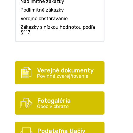
Nadlimitné zákazky
Podlimitné zákazky
Verejné obstarávanie
Zákazky s nízkou hodnotou podľa
§117
Verejné dokumenty
Povinné zverejňovanie
Fotogaléria
Obec v obraze
Podateľňa tlačív