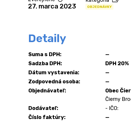
Kategória
27. marca 2023
OBJEDNÁVKY
Detaily
Suma s DPH:
—
Sadzba DPH:
DPH 20%
Dátum vystavenia:
—
Zodpovedná osoba:
—
Objednávateľ:
Obec Čie
Čierny Bro
Dodávateľ:
- IČO:
Číslo faktúry:
—