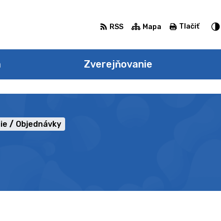
Tlačiť
RSS
Mapa
a
Zverejňovanie
ie
Objednávky