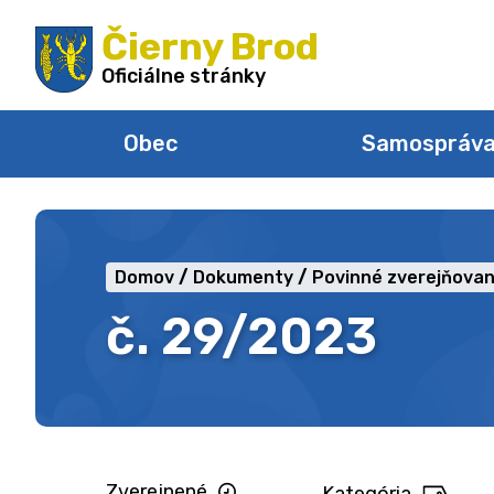
Preskočiť
Čierny Brod
na
obsah
Oficiálne stránky
Obec
Samospráv
Domov
Dokumenty
Povinné zverejňovan
č. 29/2023
Zverejnené