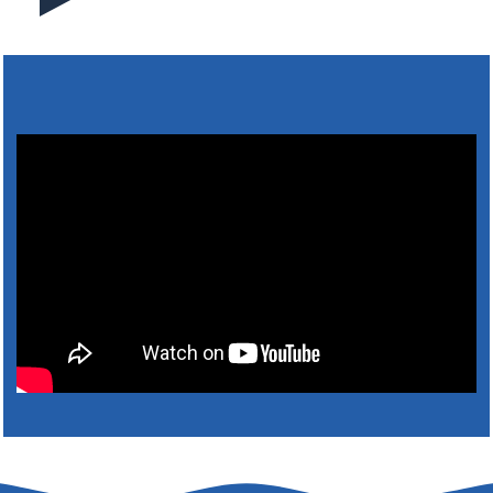
31. július 2026 07:01
5. augusztus 2026 15:30
6. augusztus 2026 05:00
4. augusztus 2026 15:30
5. augusztus 2026 05:00
2. augusztus 2026 15:30
3. augusztus 2026 05:00