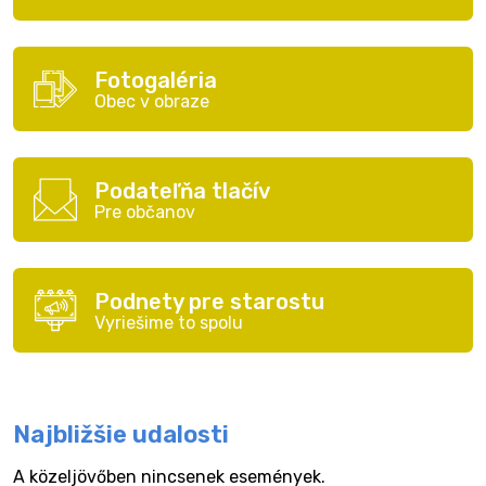
Fotogaléria
Obec v obraze
Podateľňa tlačív
Pre občanov
Podnety pre starostu
Vyriešime to spolu
Najbližšie udalosti
A közeljövőben nincsenek események.