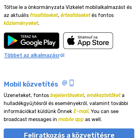
Töltse le a önkormányzata Vízkelet mobilalkalmazást és
az aktuális
frissítéseket
,
értesítéseket
és fontos
közleményeket
.
Többet az alkalmazásról
Mobil közvetítés
Üzeneteket, fontos
bejelentéseket
,
emékeztetőket
a
hulladékgyűjtésről és eseményekről, valamint további
információkat küldünk Önnek
E-mail
. You can see
broadcast messages in
mobile app
as well.
Feliratkozás a közvetítésre