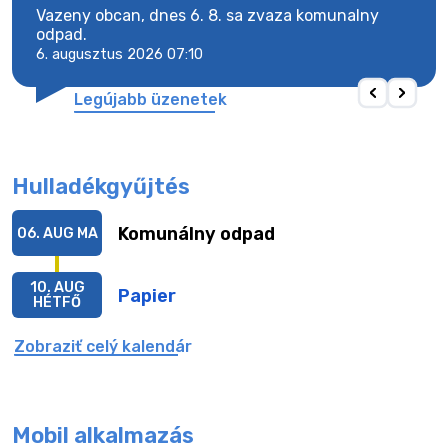
Vazeny obcan, dnes 6. 8. sa zvaza komunalny
Vaze
odpad.
odpa
6. augusztus 2026 07:10
6. a
Legújabb üzenetek
Hulladékgyűjtés
Komunálny odpad
06. AUG
MA
10. AUG
Papier
HÉTFŐ
Zobraziť celý kalendár
Mobil alkalmazás