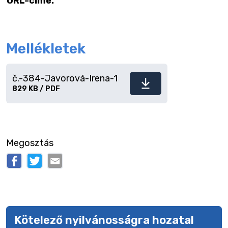
URL-címe:
Mellékletek
č.-384-Javorová-Irena-1
Fájl
829 KB / PDF
letöltése
Megosztás
Kötelező nyilvánosságra hozatal