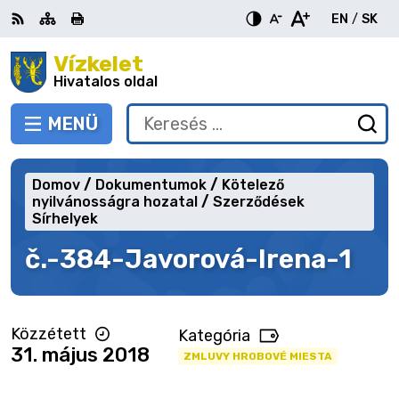
Ugrás
EN
/
SK
a
Switch
Nyel
tartalomra
Vízkelet
RSS
Oldaltérkép
Nyomtatás
Növekszik
Kisebb
Nagyobb
languag
vált
kontraszt
betűméret
betűméret
Hivatalos oldal
to
erre
English
Slov
MENÜ
VÁLTÁS
Keresés:
Ny
be
a
Domov
Dokumentumok
Kötelező
ke
nyilvánosságra hozatal
Szerződések
űr
Sírhelyek
č.-384-Javorová-Irena-1
Közzétett
Kategória
31. május 2018
ZMLUVY HROBOVÉ MIESTA