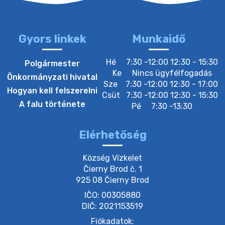
22. július 2026 16:26
Gyors linkek
Munkaidő
20. július 2026 12:40
Hé
7:30 -12:00 12:30 - 15:30
Polgármester
Ke
Nincs ügyfélfogadás
Önkormányzati hivatal
Sze
7:30 -12:00 12:30 - 17:00
20. július 2026 12:38
Hogyan kell felszerelni
Csüt
7:30 -12:00 12:30 - 15:30
A falu története
Pé
7:30 -13:30
20. július 2026 11:54
Elérhetőség
20. július 2026 11:53
Község Vízkelet

Čierny Brod č. 1

925 08 Čierny Brod
20. július 2026 11:51
IČO: 00305880
DIČ: 2021153519
20. július 2026 11:48
Fiókadatok: