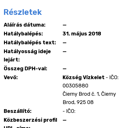
Részletek
Aláírás dátuma:
—
Hatálybalépés:
31. május 2018
Hatálybalépés text:
—
Hatályosság ideje
—
lejárt:
Összeg DPH-val:
—
Vevő:
Község Vízkelet
- IČO:
00305880
Čierny Brod č. 1, Čierny
Brod, 925 08
Beszállító:
- IČO:
Közbeszerzési profil
—