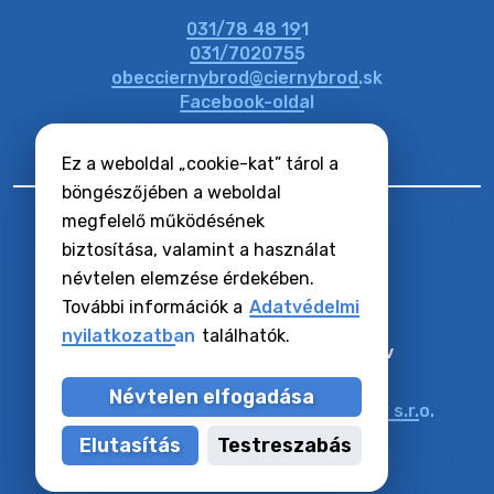
031/78 48 191
20. július 2026 11:31
031/7020755
obecciernybrod@ciernybrod.sk
Facebook-oldal
Ez a weboldal „cookie-kat” tárol a
böngészőjében a weboldal
megfelelő működésének
biztosítása, valamint a használat
névtelen elemzése érdekében.
RSS hírcsatornák
Oldaltérkép
További információk a
Adatvédelmi
Hozzáférhetőségi nyilatkozat
nyilatkozatban
találhatók.
Zásady ochrany osobných údajov
Cookie-k beállítása
Névtelen elfogadása
Műszaki üzemeltető:
Alphabet partner s.r.o.
Tartalomkezelő:
Község Vízkelet
Elutasítás
Testreszabás
Utoljára frissítve:
06.08.2026