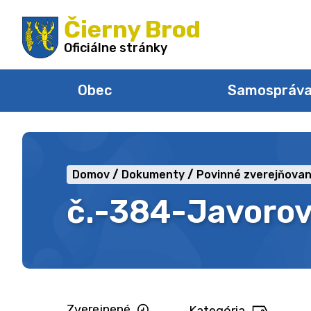
Preskočiť
Čierny Brod
na
obsah
Oficiálne stránky
Obec
Samospráv
Domov
Dokumenty
Povinné zverejňovan
č.-384-Javorov
Zverejnené