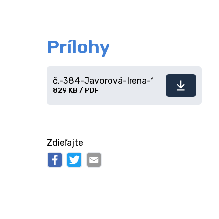
Prílohy
č.-384-Javorová-Irena-1
Stiahnuť
829 KB / PDF
súbor
Zdieľajte