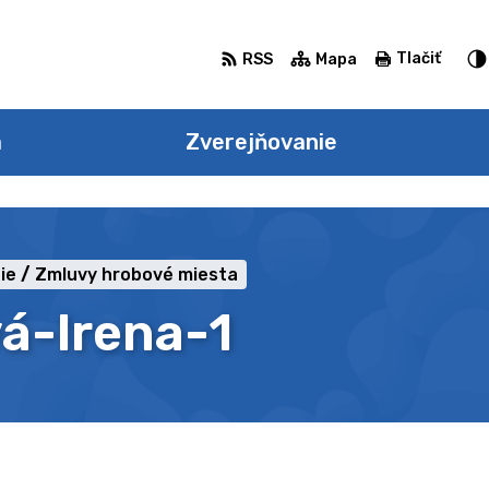
Tlačiť
RSS
Mapa
a
Zverejňovanie
ie
Zmluvy hrobové miesta
á-Irena-1