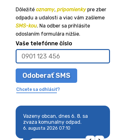
Dôležité
oznamy
,
pripomienky
pre zber
odpadu a udalosti a viac vám zašleme
SMS-kou
. Na odber sa prihlásite
odoslaním formulára nižšie.
Vaše telefónne číslo
Odoberať SMS
Chcete sa odhlásiť?
8. sa
Vazeny obcan, dnes 6. 8. sa
Vazeny obcan, d
 odpad.
zvaza komunalny odpad.
zvaza komunaln
6. augusta 2026 07:10
6. augusta 2026 