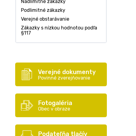
Nadlimitné zákazky
Podlimitné zákazky
Verejné obstarávanie
Zákazky s nízkou hodnotou podľa
§117
Verejné dokumenty
Povinné zverejňovanie
Fotogaléria
Obec v obraze
Podateľňa tlačív