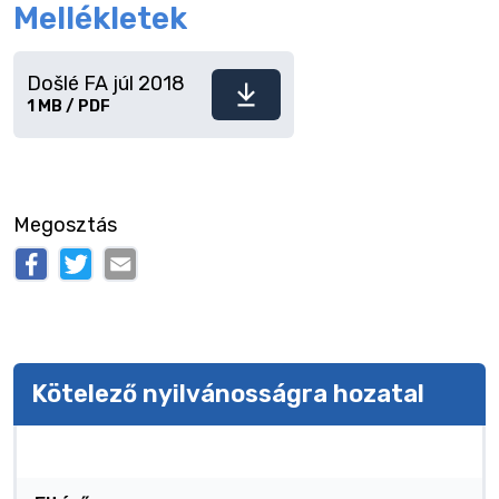
Mellékletek
Došlé FA júl 2018
Fájl
1 MB / PDF
letöltése
Megosztás
Kötelező nyilvánosságra hozatal
Kötelező nyilvánosságra hozatal