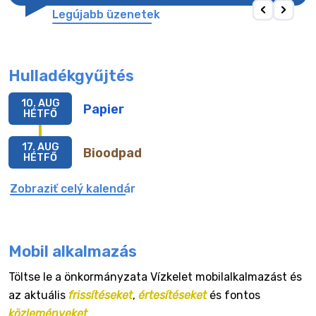
Legújabb üzenetek
Hulladékgyűjtés
10. AUG
Papier
HÉTFŐ
17. AUG
Bioodpad
HÉTFŐ
Zobraziť celý kalendár
Mobil alkalmazás
Töltse le a önkormányzata Vízkelet mobilalkalmazást és
az aktuális
frissítéseket
,
értesítéseket
és fontos
közleményeket
.