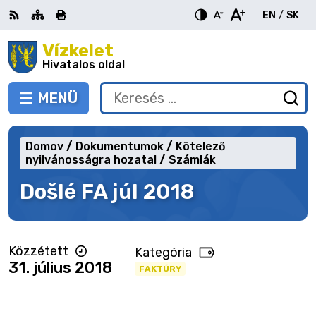
Ugrás
EN
/
SK
a
Switch
Nyel
tartalomra
Vízkelet
RSS
Oldaltérkép
Nyomtatás
Növekszik
Kisebb
Nagyobb
languag
vált
kontraszt
betűméret
betűméret
Hivatalos oldal
to
erre
English
Slov
MENÜ
VÁLTÁS
Keresés:
Ny
be
a
Domov
Dokumentumok
Kötelező
ke
nyilvánosságra hozatal
Számlák
űr
Došlé FA júl 2018
Közzétett
Kategória
31. július 2018
FAKTÚRY