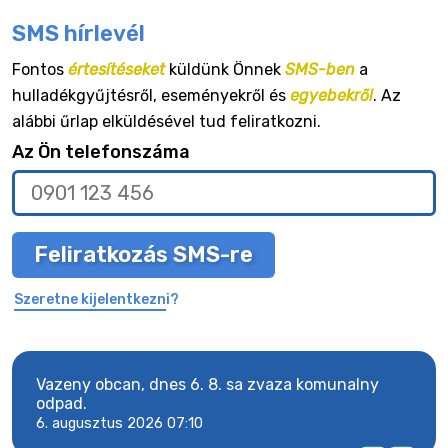
SMS hírlevél
Fontos
értesítéseket
küldünk Önnek
SMS-ben
a
hulladékgyűjtésről, eseményekről és
egyebekről
. Az
alábbi űrlap elküldésével tud feliratkozni.
Az Ön telefonszáma
Feliratkozás SMS-re
Szeretne kijelentkezni?
Vazeny obcan, dnes 6. 8. sa zvaza komunalny
Vaze
odpad.
odpa
6. augusztus 2026 07:10
6. a