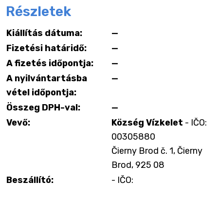
Részletek
Kiállítás dátuma:
—
Fizetési határidő:
—
A fizetés időpontja:
—
A nyilvántartásba
—
vétel időpontja:
Összeg DPH-val:
—
Vevő:
Község Vízkelet
- IČO:
00305880
Čierny Brod č. 1, Čierny
Brod, 925 08
Beszállító:
- IČO: