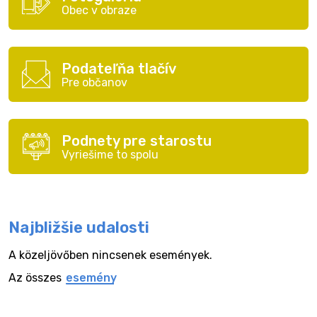
Obec v obraze
Podateľňa tlačív
Pre občanov
Podnety pre starostu
Vyriešime to spolu
Najbližšie udalosti
A közeljövőben nincsenek események.
Az összes
esemény