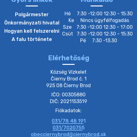
20. július 2026 12:40
Hé
7:30 -12:00 12:30 - 15:30
Polgármester
Ke
Nincs ügyfélfogadás
Önkormányzati hivatal
Sze
7:30 -12:00 12:30 - 17:00
20. július 2026 12:38
Hogyan kell felszerelni
Csüt
7:30 -12:00 12:30 - 15:30
A falu története
Pé
7:30 -13:30
20. július 2026 11:54
Elérhetőség
20. július 2026 11:53
Község Vízkelet

Čierny Brod č. 1

925 08 Čierny Brod
20. július 2026 11:51
IČO: 00305880
DIČ: 2021153519
20. július 2026 11:48
Fiókadatok:
031/78 48 191
20. július 2026 11:31
031/7020755
obecciernybrod@ciernybrod.sk