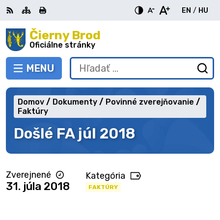
Preskočiť
EN
/
HU
na
Switch
Zme
obsah
Čierny Brod
RSS
Mapa
Tlačiť
Zvýšiť
Zmenšiť
Zväčšiť
languag
jazy
kontrast
veľkosť
veľkosť
Oficiálne stránky
to
na
písma
písma
English
Mag
MENU
PREPNÚŤ
Hľadať:
Od
vy
fo
Domov
Dokumenty
Povinné zverejňovanie
Faktúry
Došlé FA júl 2018
Zverejnené
Kategória
31. júla 2018
FAKTÚRY