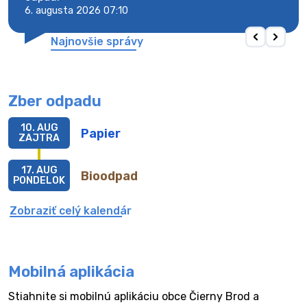
6. augusta 2026 07:10
6. au
Najnovšie správy
Zber odpadu
10. AUG
Papier
ZAJTRA
17. AUG
Bioodpad
PONDELOK
Zobraziť celý kalendár
Mobilná aplikácia
Stiahnite si mobilnú aplikáciu obce Čierny Brod a