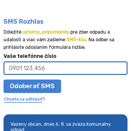
SMS Rozhlas
Dôležité
oznamy
,
pripomienky
pre zber odpadu a
udalosti a viac vám zašleme
SMS-kou
. Na odber sa
prihlásite odoslaním formulára nižšie.
Vaše telefónne číslo
Odoberať SMS
Chcete sa odhlásiť?
Vazeny obcan, dnes 6. 8. sa zvaza komunalny
Vaze
odpad.
odpa