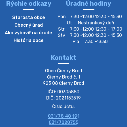
Rýchle odkazy
Úradné hodiny
4. augusta 2026 10:05
Pon
7:30 -12:00 12:30 - 15:30
Starosta obce
Zberný dvor-Gyűjtőudvar
Ut
Nestránkový deň
Obecný úrad
Oznamujeme obyvateľom, že v stredu 05. augusta
Str
7:30 -12:00 12:30 - 17:00
Ako vybaviť na úrade
bude zberný dvor zatvorený. Értesítjük a lakosokat,
Štv
7:30 -12:00 12:30 - 15:30
hogy szerdán augusztus 05-én a gyűjtőudvar zárva
História obce
Pia
7:30 -13:30
lesz https://ciernybrod.sk?p=214…
4. augusta 2026 09:57
Kontakt
Zber separovaného odpadu plastu-
Obec Čierny Brod

Szeparált műanya…
Čierny Brod č. 1

Oznamujeme obyvateľom, že v stredu 05. augusta
925 08 Čierny Brod
prebehne zber separovaného odpadu plastu. Prosíme
IČO: 00305880
obyvateľov, aby vrecia s odpadom vyložili pred dom už
večer vopred, nakoľko firma F…
DIČ: 2021153519
4. augusta 2026 09:51
Číslo účtu:
031/78 48 191
Oznámenie o plánovanom prerušení dodávky
031/7020755