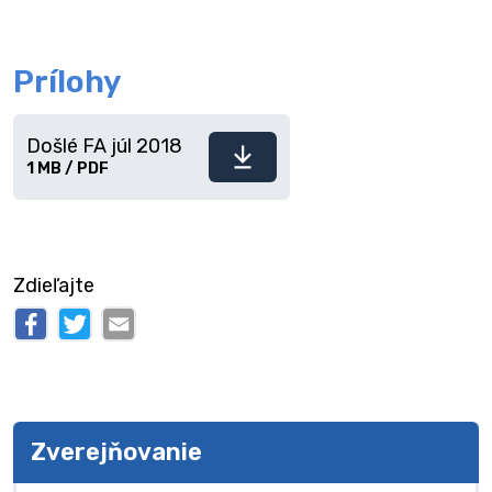
Prílohy
Došlé FA júl 2018
Stiahnuť
1 MB / PDF
súbor
Zdieľajte
Zverejňovanie