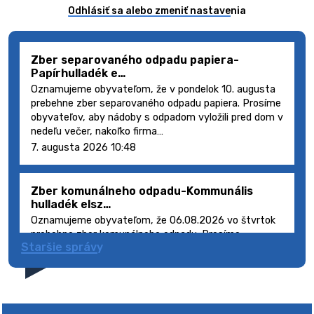
Odhlásiť sa alebo zmeniť nastavenia
Zber separovaného odpadu papiera-
Papírhulladék e…
Oznamujeme obyvateľom, že v pondelok 10. augusta
prebehne zber separovaného odpadu papiera. Prosíme
obyvateľov, aby nádoby s odpadom vyložili pred dom v
nedeľu večer, nakoľko firma…
7. augusta 2026 10:48
Zber komunálneho odpadu-Kommunális
hulladék elsz…
Oznamujeme obyvateľom, že 06.08.2026 vo štvrtok
prebehne zber komunálneho odpadu. Prosíme
Staršie správy
obyvateľov, aby smetné nádoby s odpadom vyložili
pred dom deň vopred, nakoľko firma FCC Sl…
5. augusta 2026 08:41