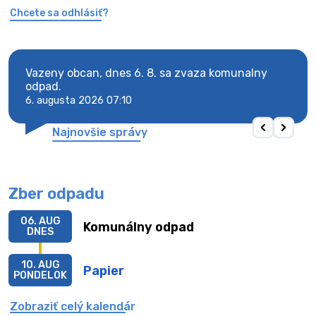
Chcete sa odhlásiť?
Vazeny obcan, dnes 6. 8. sa zvaza komunalny
Vaze
odpad.
odpa
6. augusta 2026 07:10
6. au
Najnovšie správy
Zber odpadu
06. AUG
Komunálny odpad
DNES
10. AUG
Papier
PONDELOK
Zobraziť celý kalendár