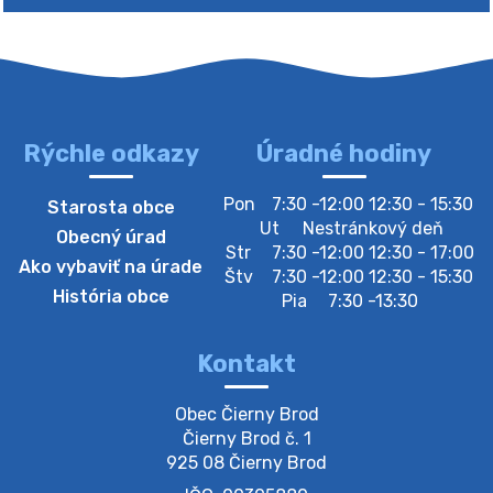
Zberný dvor-Gyűjtőudvar
Oznamujeme obyvateľom, že v stredu 05. augusta
bude zberný dvor zatvorený. Értesítjük a lakosokat,
hogy szerdán augusztus 05-én a gyűjtőudvar zárva
lesz https://ciernybrod.sk?p=214…
4. augusta 2026 09:57
Rýchle odkazy
Úradné hodiny
Zber separovaného odpadu plastu-
Pon
7:30 -12:00 12:30 - 15:30
Starosta obce
Szeparált műanya…
Ut
Nestránkový deň
Obecný úrad
Oznamujeme obyvateľom, že v stredu 05. augusta
Str
7:30 -12:00 12:30 - 17:00
Ako vybaviť na úrade
prebehne zber separovaného odpadu plastu. Prosíme
Štv
7:30 -12:00 12:30 - 15:30
obyvateľov, aby vrecia s odpadom vyložili pred dom už
História obce
Pia
7:30 -13:30
večer vopred, nakoľko firma F…
4. augusta 2026 09:51
Kontakt
Oznámenie o plánovanom prerušení dodávky
Obec Čierny Brod

elektri…
Čierny Brod č. 1

Oznamujeme Vám, že v určitých dňoch bude v
925 08 Čierny Brod
niektorých častiach našej obce plánované prerušenie