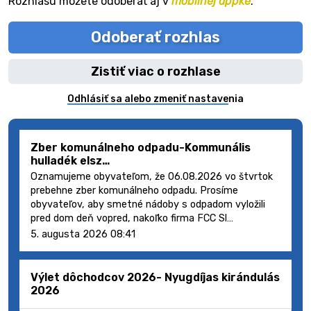
Rozhlasu môžete odoberať aj v
mobilnej appke
.
Odoberať rozhlas
Zistiť viac o rozhlase
Odhlásiť sa alebo zmeniť nastavenia
Zber komunálneho odpadu-Kommunális
hulladék elsz…
Oznamujeme obyvateľom, že 06.08.2026 vo štvrtok
prebehne zber komunálneho odpadu. Prosíme
obyvateľov, aby smetné nádoby s odpadom vyložili
pred dom deň vopred, nakoľko firma FCC Sl…
5. augusta 2026 08:41
Výlet dôchodcov 2026- Nyugdíjas kirándulás
2026