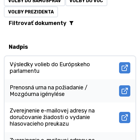
VOĽBY DO SAMOSPRÁV
VOĽBY DO VÚC
VOĽBY PREZIDENTA
Filtrovať dokumenty
Nadpis
Výsledky volieb do Európskeho
Otvor
parlamentu
docu
Výsl
volie
Prenosná urna na požiadanie /
do
Otvor
Mozgóurna igénylése
Euró
docu
parl
Pren
v
urna
Zverejnenie e-mailovej adresy na
novo
na
doručovanie žiadosti o vydanie
okne.
Otvor
požia
hlasovacieho preukazu
docu
/
Zvere
Mozg
e-
igény