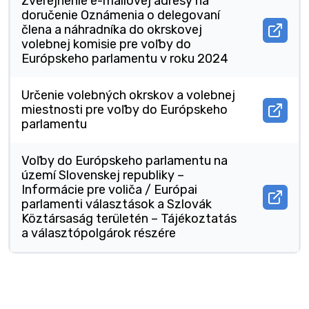
Zverejnenie e-mailovej adresy na
mailo
v
doručenie Oznámenia o delegovaní
adre
novo
na
okne.
člena a náhradníka do okrskovej
Otvor
doruč
volebnej komisie pre voľby do
docu
žiado
Európskeho parlamentu v roku 2024
Zvere
o
e-
vydan
mailo
hlaso
Určenie volebných okrskov a volebnej
adre
preu
na
v
miestnosti pre voľby do Európskeho
Otvor
doruč
novo
parlamentu
docu
Ozná
okne.
Určen
o
vole
deleg
Voľby do Európskeho parlamentu na
okrs
člena
území Slovenskej republiky –
a
a
voleb
náhra
Informácie pre voliča / Európai
miest
do
Otvor
parlamenti választások a Szlovák
pre
okrsk
docu
Köztársaság területén – Tájékoztatás
voľb
voleb
Voľb
a választópolgárok részére
do
komis
do
Euró
pre
Euró
parl
voľb
parl
v
do
na
novo
Euró
územ
okne.
parl
Slove
v
repub